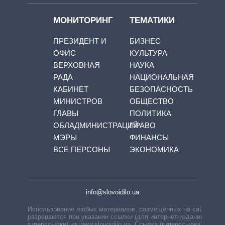
МОНИТОРИНГ
ТЕМАТИКИ
ПРЕЗИДЕНТ И
БИЗНЕС
ОФИС
КУЛЬТУРА
ВЕРХОВНАЯ
НАУКА
РАДА
НАЦИОНАЛЬНАЯ
КАБИНЕТ
БЕЗОПАСНОСТЬ
МИНИСТРОВ
ОБЩЕСТВО
ГЛАВЫ
ПОЛИТИКА
ОБЛАДМИНИСТРАЦИЙ
ПРАВО
МЭРЫ
ФИНАНСЫ
ВСЕ ПЕРСОНЫ
ЭКОНОМИКА
info@slovoidilo.ua
Использование любых материалов, размещённых на сайте,
разрешается при указании ссылки (для интернет-изданий —
гиперссылки) на www.slovoidilo.ua. Ссылка (гиперссылка)