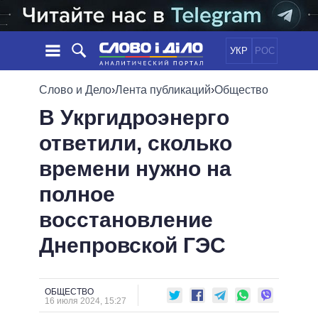
УКР
РОС
НОВОСТИ
Слово и Дело
›
Лента публикаций
›
Общество
В Укргидроэнерго
ОБЕЩАНИЯ
ЛЕНТА
ПОЛИТИКА
ответили, сколько
СОБЫТИЯ
ЭКОНОМИКА
ПОЛИТИКИ
времени нужно на
СТАТЬИ
ОБЩЕСТВО
ИНФОГРАФИКА
МНЕНИЯ
МИР
ВСЕ ПОЛИТИКИ
полное
ОБЗОРЫ
ПРЕЗИДЕНТ И ОФИС
восстановление
ВИДЕО
ДАЙДЖЕСТЫ
ВЕРХОВНАЯ РАДА
Днепровской ГЭС
ПОДДЕРЖАТЬ
КАБИНЕТ МИНИСТРОВ
ГЛАВЫ ОБЛАДМИНИСТРАЦИЙ
СРАВНЕНИЕ ПОЛИТИКОВ
МЭРЫ
ОБЩЕСТВО
16 июля 2024, 15:27
ВСЕ ПЕРСОНЫ