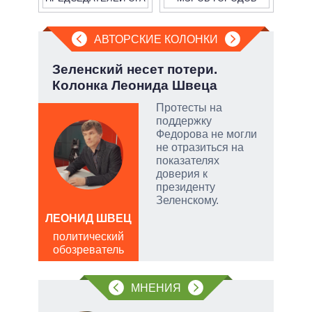
АВТОРСКИЕ КОЛОНКИ
но
Зеленский несет потери.
При
Колонка Леонида Швеца
пер
опе
Протесты на
поддержку
ой
Федорова не могли
не отразиться на
показателях
доверия к
президенту
и
Зеленскому.
ЛЕОНИД ШВЕЦ
Д
политический
ПО
обозреватель
в
обо
МНЕНИЯ