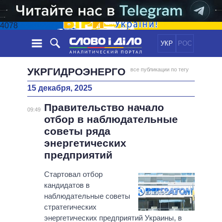
4078
УКР
РОС
НОВОСТИ
УКРГИДРОЭНЕРГО
все публикации по тегу
15 декабря, 2025
ОБЕЩАНИЯ
ЛЕНТА
ПОЛИТИКА
Правительство начало
СОБЫТИЯ
ЭКОНОМИКА
09:49
ПОЛИТИКИ
отбор в наблюдательные
СТАТЬИ
ОБЩЕСТВО
советы ряда
ИНФОГРАФИКА
МНЕНИЯ
МИР
ВСЕ ПОЛИТИКИ
энергетических
ОБЗОРЫ
ПРЕЗИДЕНТ И ОФИС
предприятий
ВИДЕО
ДАЙДЖЕСТЫ
ВЕРХОВНАЯ РАДА
Стартовал отбор
ПОДДЕРЖАТЬ
КАБИНЕТ МИНИСТРОВ
кандидатов в
ГЛАВЫ ОБЛАДМИНИСТРАЦИЙ
наблюдательные советы
СРАВНЕНИЕ ПОЛИТИКОВ
стратегических
МЭРЫ
энергетических предприятий Украины, в