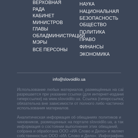
ВЕРХОВНАЯ
НАУКА
РАДА
НАЦИОНАЛЬНАЯ
КАБИНЕТ
БЕЗОПАСНОСТЬ
МИНИСТРОВ
ОБЩЕСТВО
ГЛАВЫ
ПОЛИТИКА
ОБЛАДМИНИСТРАЦИЙ
ПРАВО
МЭРЫ
ФИНАНСЫ
ВСЕ ПЕРСОНЫ
ЭКОНОМИКА
info@slovoidilo.ua
Использование любых материалов, размещённых на сайте,
разрешается при указании ссылки (для интернет-изданий —
гиперссылки) на www.slovoidilo.ua. Ссылка (гиперссылка)
обязательна вне зависимости от полного либо частичного
использования материалов.
Аналитическая информация об обещаниях политиков и
чиновников, размещенных на портале slovoidilo.ua, а также
информация о состоянии выполнения этих обещаний,
собрана и обработана ООО «ИА Слово и Дело» и является
собственностью ООО «ИА Слово и Дело». Инфографики,