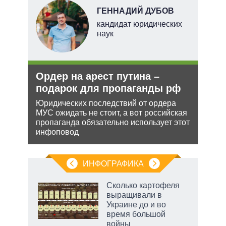
О
ГЕННАДИЙ ДУБОВ
перт
кандидат юридических
наук
Ордер на арест путина –
Рез
подарок для пропаганды рф
рф 
Юридических последствий от ордера
Несм
МУС ожидать не стоит, а вот российская
обяз
ения
пропаганда обязательно использует этот
поли
инфоповод
важн
ляет
ИНФОГРАФИКА
 как
Сколько картофеля
чипы
выращивали в
ды и
Украине до и во
т на
время большой
войны