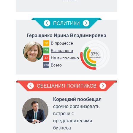
маги
ПОЛИТИКИ
вич
Геращенко Ирина Владимировна
В процессе
58
37
Выполнено
58
36
37%
27
Не выполнено
42
о
выполнено
Всего
158
ОБЕЩАНИЯ ПОЛИТИКОВ
л
Корецкий пообещал
срочно организовать
встречи с
представителями
бизнеса