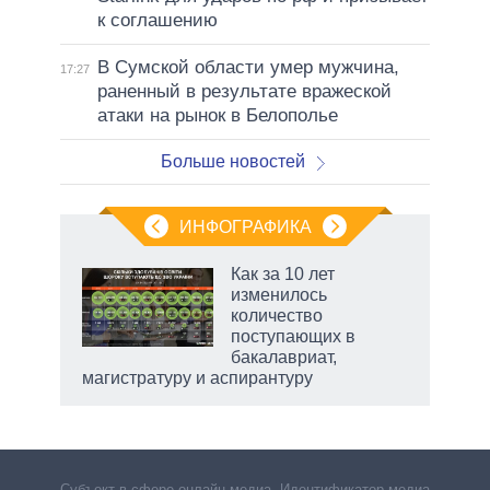
к соглашению
В Сумской области умер мужчина,
17:27
раненный в результате вражеской
атаки на рынок в Белополье
Больше новостей
ИНФОГРАФИКА
Как за 10 лет
изменилось
не за
количество
асть
поступающих в
елью
бакалавриат,
магистратуру и аспирантуру
Субъект в сфере онлайн-медиа. Идентификатор медиа –