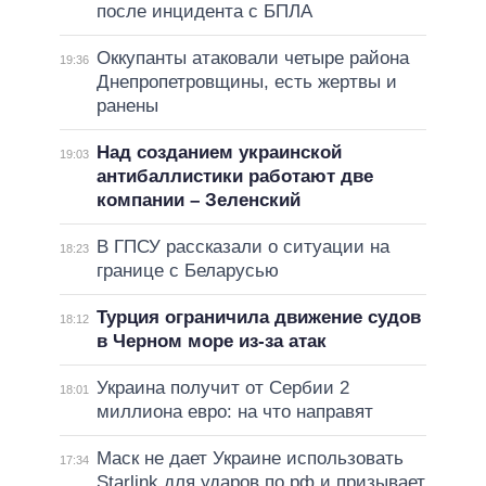
после инцидента с БПЛА
Оккупанты атаковали четыре района
19:36
Днепропетровщины, есть жертвы и
ранены
Над созданием украинской
19:03
антибаллистики работают две
компании – Зеленский
В ГПСУ рассказали о ситуации на
18:23
границе с Беларусью
Турция ограничила движение судов
18:12
в Черном море из-за атак
Украина получит от Сербии 2
18:01
миллиона евро: на что направят
Маск не дает Украине использовать
17:34
Starlink для ударов по рф и призывает