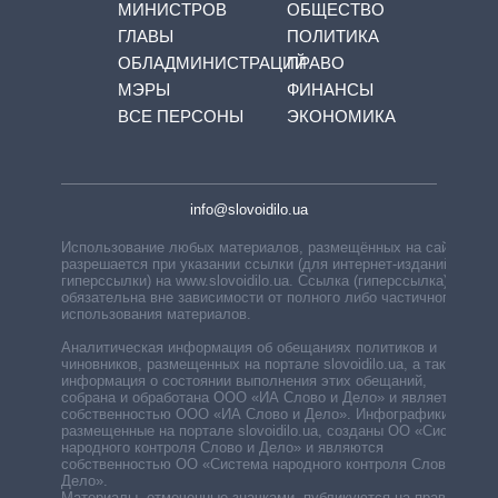
МИНИСТРОВ
ОБЩЕСТВО
ГЛАВЫ
ПОЛИТИКА
ОБЛАДМИНИСТРАЦИЙ
ПРАВО
МЭРЫ
ФИНАНСЫ
ВСЕ ПЕРСОНЫ
ЭКОНОМИКА
info@slovoidilo.ua
Использование любых материалов, размещённых на сайте,
разрешается при указании ссылки (для интернет-изданий —
гиперссылки) на www.slovoidilo.ua. Ссылка (гиперссылка)
обязательна вне зависимости от полного либо частичного
использования материалов.
Аналитическая информация об обещаниях политиков и
чиновников, размещенных на портале slovoidilo.ua, а также
информация о состоянии выполнения этих обещаний,
собрана и обработана ООО «ИА Слово и Дело» и является
собственностью ООО «ИА Слово и Дело». Инфографики,
размещенные на портале slovoidilo.ua, созданы ОО «Система
народного контроля Слово и Дело» и являются
собственностью ОО «Система народного контроля Слово и
Дело».
Материалы, отмеченные значками, публикуются на правах