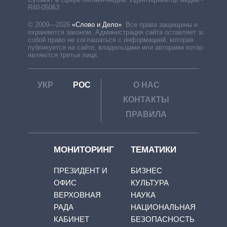
R40-05063
© 2009—2026
«Слово и Дело»
.
Все права защищены и
охраняются законом. Администрация сайта оставляет за
собой право не соглашаться с информацией, которая
публикуется на сайте, владельцами или авторами которой
являются третьи лица.
УКР
РОС
О НАС
КОНТАКТЫ
ПРАВИЛА
МОНИТОРИНГ
ТЕМАТИКИ
ПРЕЗИДЕНТ И
БИЗНЕС
ОФИС
КУЛЬТУРА
ВЕРХОВНАЯ
НАУКА
РАДА
НАЦИОНАЛЬНАЯ
КАБИНЕТ
БЕЗОПАСНОСТЬ