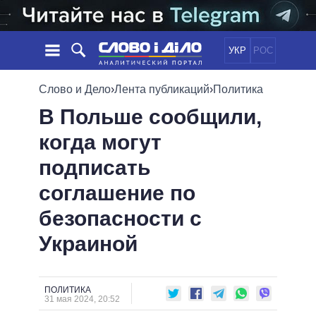
УКР
РОС
НОВОСТИ
Слово и Дело
›
Лента публикаций
›
Политика
В Польше сообщили,
ОБЕЩАНИЯ
ЛЕНТА
ПОЛИТИКА
когда могут
СОБЫТИЯ
ЭКОНОМИКА
ПОЛИТИКИ
подписать
СТАТЬИ
ОБЩЕСТВО
ИНФОГРАФИКА
МНЕНИЯ
МИР
ВСЕ ПОЛИТИКИ
соглашение по
ОБЗОРЫ
ПРЕЗИДЕНТ И ОФИС
безопасности с
ВИДЕО
ДАЙДЖЕСТЫ
ВЕРХОВНАЯ РАДА
Украиной
ПОДДЕРЖАТЬ
КАБИНЕТ МИНИСТРОВ
ГЛАВЫ ОБЛАДМИНИСТРАЦИЙ
СРАВНЕНИЕ ПОЛИТИКОВ
МЭРЫ
ПОЛИТИКА
31 мая 2024, 20:52
ВСЕ ПЕРСОНЫ