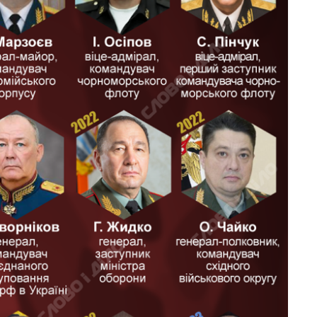
Восемь
массированных
ударов по Украине
за лето: Киев и
область стали