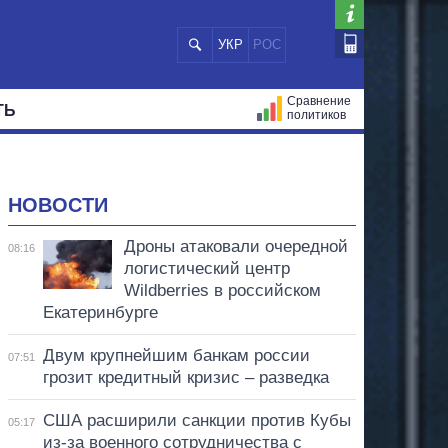
УКР
РОС
Сравнение
ТЬ
политиков
СТРАЦИЙ
МЭРЫ
ВСЕ ПЕРСОНЫ
НОВОСТИ
Дроны атаковали очередной
08:16
логистический центр
Wildberries в российском
Екатеринбурге
Двум крупнейшим банкам россии
07:51
грозит кредитный кризис – разведка
США расширили санкции против Кубы
05:17
из-за военного сотрудничества с