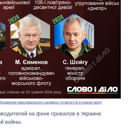
бражение максимального размера (откроется в новом окне)
оводителей на фоне провалов в Украине
й войны.