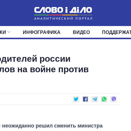
КИ
ИНФОГРАФИКА
ВИДЕО
ПОДДЕРЖА
ИС
ЛЕНТА
ВЕРХОВНАЯ РАДА
СОБЫТИЯ
СТАТЬИ
КАБИНЕТ МИНИСТРОВ
МНЕНИЯ
ОБЗОРЫ
ГЛАВЫ ОБЛАДМИНИ
ДАЙДЖЕСТЫ
одителей россии
ПОЛИТИКА
ДЕПУТАТЫ
ЭКОНОМИКА
КОМИТЕТЫ
ФРАКЦИИ
ОБЩЕСТВО
ОКРУГА
МИР
лов на войне против
» неожиданно решил сменить министра