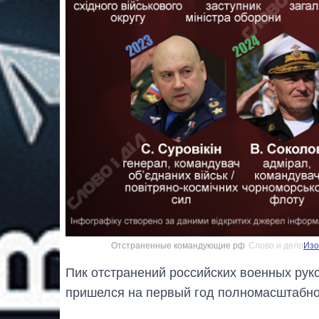
Отстраненные командующие рф
Слово и дело
Изо
Пик отстранений российских военных рук
пришелся на первый год полномасштабно