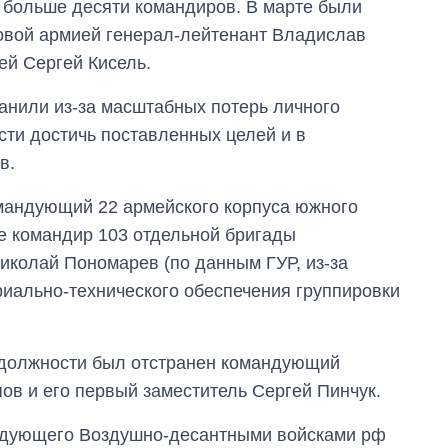
 больше десяти командиров. В марте были
овой армией генерал-лейтенант Владислав
ей Сергей Кисель.
анили из-за масштабных потерь личного
сти достичь поставленных целей и в
в.
омандующий 22 армейского корпуса южного
же командир 103 отдельной бригады
иколай Пономарев (по данным ГУР, из-за
иально-технического обеспечения группировки
 должности был отстранен командующий
в и его первый заместитель Сергей Пинчук.
мандующего Воздушно-десантными войсками рф