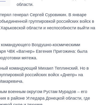
области.
терял генерал Сергей Суровикин. В январе
 объединенной группировкой российских войск в
 Харьковской области и неспособности выйти на
ти командующего Воздушно-космическими
аря ЧВК «Вагнер» Евгения Пригожина: была
подготовки мятежа.
ивный командующий Михаил Теплинский. Но в
уппировкой российских войск «Днепр» на
Макаревича.
ым военным округом Рустам Мурадов – его
ния в районе Угледара Донецкой области, где
живой силе и технике.