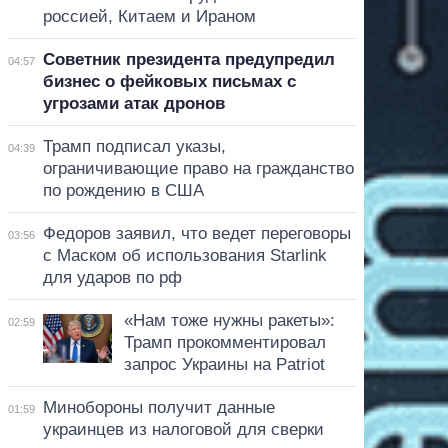
россией, Китаем и Ираном
Советник президента предупредил
04:57
бизнес о фейковых письмах с
угрозами атак дронов
Трамп подписал указы,
04:39
ограничивающие право на гражданство
по рождению в США
Федоров заявил, что ведет переговоры
03:56
с Маском об использования Starlink
для ударов по рф
«Нам тоже нужны ракеты»:
02:59
Трамп прокомментировал
запрос Украины на Patriot
Минобороны получит данные
01:59
украинцев из налоговой для сверки