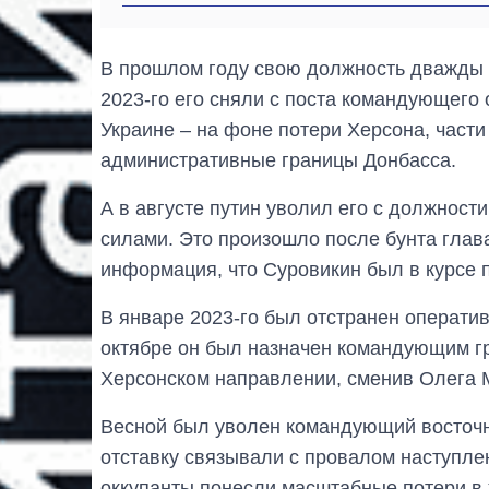
В прошлом году свою должность дважды 
2023-го его сняли с поста командующего
Украине – на фоне потери Херсона, части
административные границы Донбасса.
А в августе путин уволил его с должнос
силами. Это произошло после бунта глав
информация, что Суровикин был в курсе 
В январе 2023-го был отстранен операт
октябре он был назначен командующим гр
Херсонском направлении, сменив Олега 
Весной был уволен командующий восточн
отставку связывали с провалом наступле
оккупанты понесли масштабные потери в 