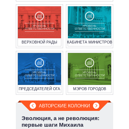
УРОВЕНЬ
УРОВЕНЬ
ОТВЕТСТВЕННОСТИ
ОТВЕТСТВЕННОСТИ
ВЕРХОВНОЙ РАДЫ
КАБИНЕТА МИНИСТРОВ
УРОВЕНЬ
УРОВЕНЬ
ОТВЕТСТВЕННОСТИ
ОТВЕТСТВЕННОСТИ
ПРЕДСЕДАТЕЛЕЙ ОГА
МЭРОВ ГОРОДОВ
АВТОРСКИЕ КОЛОНКИ
а ли
Эволюция, а не революция:
При
?
первые шаги Михаила
пер