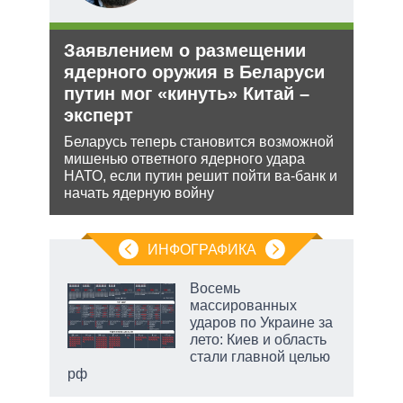
ли
Заявлением о размещении
Рез
ти в
ядерного оружия в Беларуси
рф 
путин мог «кинуть» Китай –
Несм
эксперт
обяз
ь с
поли
 это
Беларусь теперь становится возможной
важн
 для
мишенью ответного ядерного удара
НАТО, если путин решит пойти ва-банк и
начать ядерную войну
ИНФОГРАФИКА
Восемь
массированных
ударов по Украине за
ет
лето: Киев и область
стали главной целью
рф