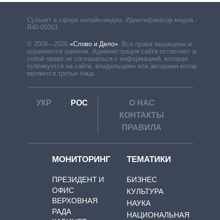
Субъект в сфере онлайн-медиа. Идентификатор медиа –
R40-05063
© 2009—2026
«Слово и Дело»
.
Все права защищены и
охраняются законом. Администрация сайта оставляет за
собой право не соглашаться с информацией, которая
публикуется на сайте, владельцами или авторами которой
являются третьи лица.
УКР
РОС
О НАС
КОНТАКТЫ
ПРАВИЛА
МОНИТОРИНГ
ТЕМАТИКИ
ПРЕЗИДЕНТ И
БИЗНЕС
ОФИС
КУЛЬТУРА
ВЕРХОВНАЯ
НАУКА
РАДА
НАЦИОНАЛЬНАЯ