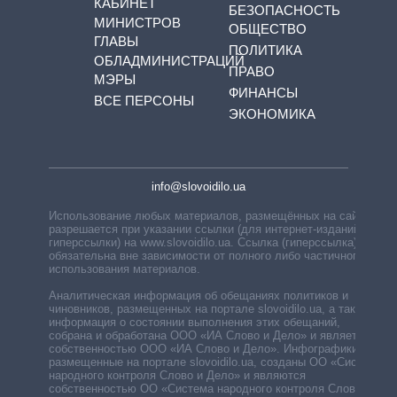
КАБИНЕТ
БЕЗОПАСНОСТЬ
МИНИСТРОВ
ОБЩЕСТВО
ГЛАВЫ
ПОЛИТИКА
ОБЛАДМИНИСТРАЦИЙ
ПРАВО
МЭРЫ
ФИНАНСЫ
ВСЕ ПЕРСОНЫ
ЭКОНОМИКА
info@slovoidilo.ua
Использование любых материалов, размещённых на сайте,
разрешается при указании ссылки (для интернет-изданий —
гиперссылки) на www.slovoidilo.ua. Ссылка (гиперссылка)
обязательна вне зависимости от полного либо частичного
использования материалов.
Аналитическая информация об обещаниях политиков и
чиновников, размещенных на портале slovoidilo.ua, а также
информация о состоянии выполнения этих обещаний,
собрана и обработана ООО «ИА Слово и Дело» и является
собственностью ООО «ИА Слово и Дело». Инфографики,
размещенные на портале slovoidilo.ua, созданы ОО «Система
народного контроля Слово и Дело» и являются
собственностью ОО «Система народного контроля Слово и