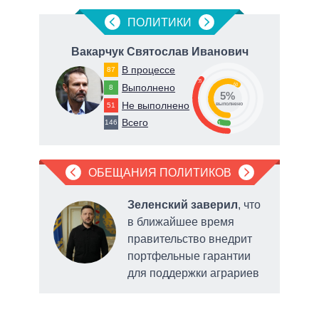
ПОЛИТИКИ
Вакарчук Святослав Иванович
Т
В процессе
87
35
60
Выполнено
8
5%
Не выполнено
51
о
выполнено
Всего
146
5
ОБЕЩАНИЯ ПОЛИТИКОВ
что в
Зеленский заверил
, что
даст
в ближайшее время
 суд
правительство внедрит
ения
портфельные гарантии
мани
для поддержки аграриев
подд