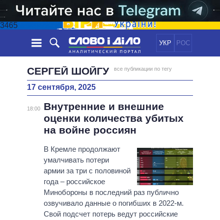
3465
УКР
РОС
НОВОСТИ
СЕРГЕЙ ШОЙГУ
все публикации по тегу
17 сентября, 2025
ОБЕЩАНИЯ
ЛЕНТА
ПОЛИТИКА
Внутренние и внешние
СОБЫТИЯ
ЭКОНОМИКА
18:00
ПОЛИТИКИ
оценки количества убитых
СТАТЬИ
ОБЩЕСТВО
на войне россиян
ИНФОГРАФИКА
МНЕНИЯ
МИР
ВСЕ ПОЛИТИКИ
ОБЗОРЫ
В Кремле продолжают
ПРЕЗИДЕНТ И ОФИС
ВИДЕО
умалчивать потери
ДАЙДЖЕСТЫ
ВЕРХОВНАЯ РАДА
армии за три с половиной
ПОДДЕРЖАТЬ
КАБИНЕТ МИНИСТРОВ
года – российское
ГЛАВЫ ОБЛАДМИНИСТРАЦИЙ
Минобороны в последний раз публично
СРАВНЕНИЕ ПОЛИТИКОВ
озвучивало данные о погибших в 2022-м.
МЭРЫ
Свой подсчет потерь ведут российские