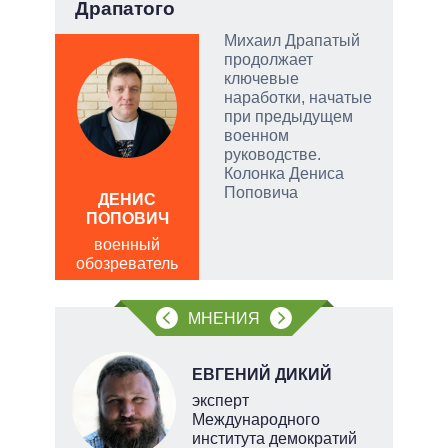
Драпатого
опе
 и
о
Михаил Драпатый
продолжает
 но
ключевые
на к
наработки, начатые
при предыдущем
руем
военном
руководстве.
от
Колонка Дениса
Поповича
ДЕНИС
Д
ПОПОВИЧ
ПО
военный
в
щита
обозреватель
обо
 сети
МНЕНИЯ
овым
акам.
Н
ЕВГЕНИЙ ДИКИЙ
эксперт
Международного
института демократий