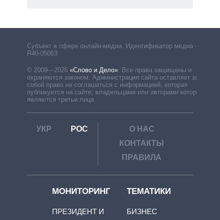
Субъект в сфере онлайн-медиа. Идентификатор медиа –
R40-05063
© 2009—2026
«Слово и Дело»
.
Все права защищены и
охраняются законом. Администрация сайта оставляет за
собой право не соглашаться с информацией, которая
публикуется на сайте, владельцами или авторами которой
являются третьи лица.
УКР
РОС
О НАС
КОНТАКТЫ
ПРАВИЛА
МОНИТОРИНГ
ТЕМАТИКИ
ПРЕЗИДЕНТ И
БИЗНЕС