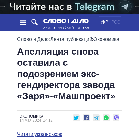
УКР
РОС
НОВОСТИ
Слово и Дело
›
Лента публикаций
›
Экономика
Апелляция снова
ОБЕЩАНИЯ
ЛЕНТА
ПОЛИТИКА
оставила с
СОБЫТИЯ
ЭКОНОМИКА
ПОЛИТИКИ
подозрением экс-
СТАТЬИ
ОБЩЕСТВО
ИНФОГРАФИКА
МНЕНИЯ
МИР
ВСЕ ПОЛИТИКИ
гендиректора завода
ОБЗОРЫ
ПРЕЗИДЕНТ И ОФИС
«Заря»-«Машпроект»
ВИДЕО
ДАЙДЖЕСТЫ
ВЕРХОВНАЯ РАДА
ПОДДЕРЖАТЬ
КАБИНЕТ МИНИСТРОВ
ГЛАВЫ ОБЛАДМИНИСТРАЦИЙ
ЭКОНОМИКА
СРАВНЕНИЕ ПОЛИТИКОВ
14 мая 2024, 14:12
МЭРЫ
Читати українською
ВСЕ ПЕРСОНЫ