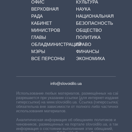
ОФИС
КУЛЬТУРА
ВЕРХОВНАЯ
НАУКА
РАДА
НАЦИОНАЛЬНАЯ
КАБИНЕТ
БЕЗОПАСНОСТЬ
МИНИСТРОВ
ОБЩЕСТВО
ГЛАВЫ
ПОЛИТИКА
ОБЛАДМИНИСТРАЦИЙ
ПРАВО
МЭРЫ
ФИНАНСЫ
ВСЕ ПЕРСОНЫ
ЭКОНОМИКА
info@slovoidilo.ua
Использование любых материалов, размещённых на сайте,
разрешается при указании ссылки (для интернет-изданий —
гиперссылки) на www.slovoidilo.ua. Ссылка (гиперссылка)
обязательна вне зависимости от полного либо частичного
использования материалов.
Аналитическая информация об обещаниях политиков и
чиновников, размещенных на портале slovoidilo.ua, а также
информация о состоянии выполнения этих обещаний,