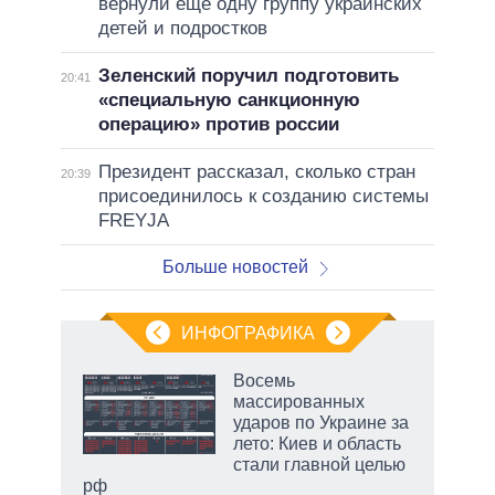
вернули еще одну группу украинских
детей и подростков
Зеленский поручил подготовить
20:41
«специальную санкционную
операцию» против россии
Президент рассказал, сколько стран
20:39
присоединилось к созданию системы
FREYJA
Больше новостей
ИНФОГРАФИКА
еля
Восемь
массированных
ударов по Украине за
лето: Киев и область
стали главной целью
рф