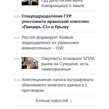
суд дело бизнесмена
Комарницкого о земле
Спецподразделение ГУР
10:58
уничтожило вражеский комплекс
«Панцирь-С1» в Крыму
Россия формирует боевые
10:45
подразделения из украинских
военнопленных – ISW
Оккупанты атаковали БПЛА
10:27
рынок на Сумщине, есть
тяжелораненые
Апелляционная палата оштрафовала
10:10
обвиняемого киевского адвоката с
приговором
Больше новостей