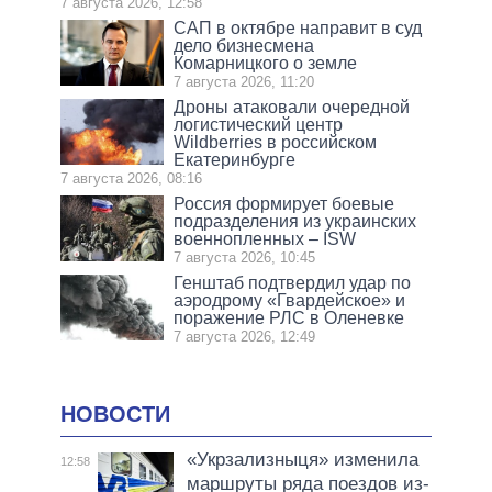
7 августа 2026, 12:58
САП в октябре направит в суд
дело бизнесмена
Комарницкого о земле
7 августа 2026, 11:20
Дроны атаковали очередной
логистический центр
Wildberries в российском
Екатеринбурге
7 августа 2026, 08:16
Россия формирует боевые
подразделения из украинских
военнопленных – ISW
7 августа 2026, 10:45
Генштаб подтвердил удар по
аэродрому «Гвардейское» и
поражение РЛС в Оленевке
7 августа 2026, 12:49
НОВОСТИ
«Укрзализныця» изменила
12:58
маршруты ряда поездов из-