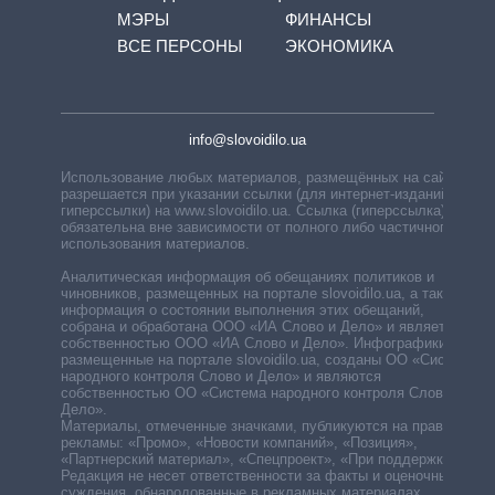
МЭРЫ
ФИНАНСЫ
ВСЕ ПЕРСОНЫ
ЭКОНОМИКА
info@slovoidilo.ua
Использование любых материалов, размещённых на сайте,
разрешается при указании ссылки (для интернет-изданий —
гиперссылки) на www.slovoidilo.ua. Ссылка (гиперссылка)
обязательна вне зависимости от полного либо частичного
использования материалов.
Аналитическая информация об обещаниях политиков и
чиновников, размещенных на портале slovoidilo.ua, а также
информация о состоянии выполнения этих обещаний,
собрана и обработана ООО «ИА Слово и Дело» и является
собственностью ООО «ИА Слово и Дело». Инфографики,
размещенные на портале slovoidilo.ua, созданы ОО «Система
народного контроля Слово и Дело» и являются
собственностью ОО «Система народного контроля Слово и
Дело».
Материалы, отмеченные значками, публикуются на правах
рекламы: «Промо», «Новости компаний», «Позиция»,
«Партнерский материал», «Спецпроект», «При поддержке».
Редакция не несет ответственности за факты и оценочные
суждения, обнародованные в рекламных материалах.