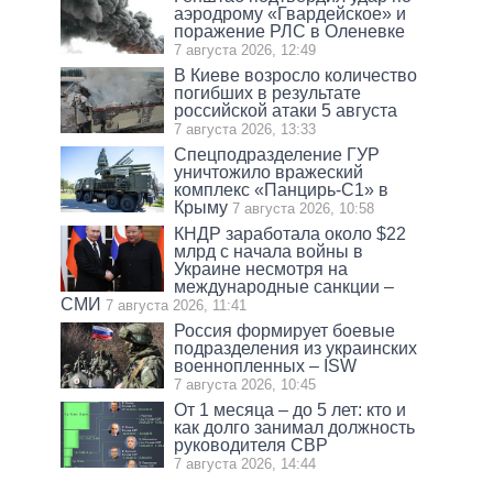
аэродрому «Гвардейское» и
поражение РЛС в Оленевке
7 августа 2026, 12:49
В Киеве возросло количество
погибших в результате
российской атаки 5 августа
7 августа 2026, 13:33
Спецподразделение ГУР
уничтожило вражеский
комплекс «Панцирь-С1» в
Крыму
7 августа 2026, 10:58
КНДР заработала около $22
млрд с начала войны в
Украине несмотря на
международные санкции –
СМИ
7 августа 2026, 11:41
Россия формирует боевые
подразделения из украинских
военнопленных – ISW
7 августа 2026, 10:45
От 1 месяца – до 5 лет: кто и
как долго занимал должность
руководителя СВР
7 августа 2026, 14:44