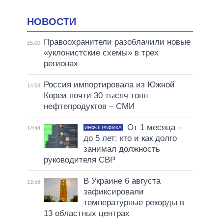
НОВОСТИ
Правоохранители разоблачили новые
15:00
«уклонистские схемы» в трех
регионах
Россия импортировала из Южной
14:58
Кореи почти 30 тысяч тонн
нефтепродуктов – СМИ
От 1 месяца –
ИНФОГРАФИКА
14:44
до 5 лет: кто и как долго
занимал должность
руководителя СВР
В Украине 6 августа
13:58
зафиксировали
температурные рекорды в
13 областных центрах