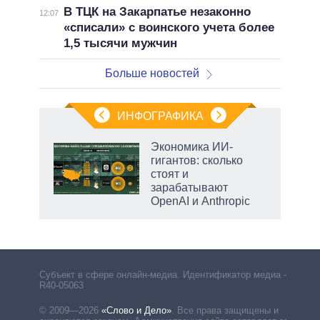
В ТЦК на Закарпатье незаконно
12:07
«списали» с воинского учета более
1,5 тысячи мужчин
Больше новостей
ИНФОГРАФИКА
еля
Экономика ИИ-
гигантов: сколько
стоят и
зарабатывают
OpenAI и Anthropic
рф
Субъект в сфере онлайн-медиа. Идентификатор медиа –
R40-05063
© 2009—2026
«Слово и Дело»
.
Все права защищены и