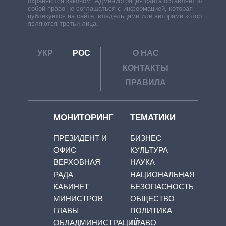
охраняются законом. Администрация сайта оставляет за
собой право не соглашаться с информацией, которая
публикуется на сайте, владельцами или авторами которой
являются третьи лица.
УКР
РОС
О НАС
КОНТАКТЫ
ПРАВИЛА
МОНИТОРИНГ
ТЕМАТИКИ
ПРЕЗИДЕНТ И
БИЗНЕС
ОФИС
КУЛЬТУРА
ВЕРХОВНАЯ
НАУКА
РАДА
НАЦИОНАЛЬНАЯ
КАБИНЕТ
БЕЗОПАСНОСТЬ
МИНИСТРОВ
ОБЩЕСТВО
ГЛАВЫ
ПОЛИТИКА
ОБЛАДМИНИСТРАЦИЙ
ПРАВО