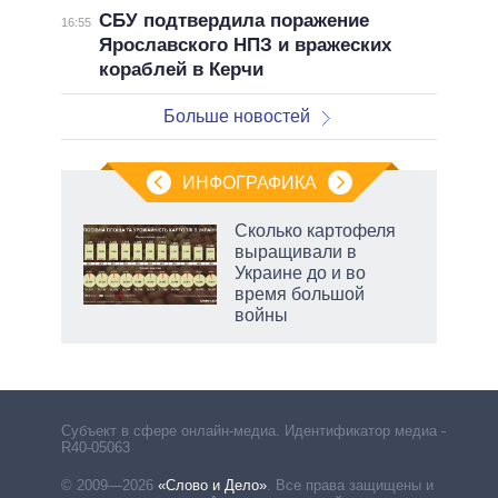
СБУ подтвердила поражение
16:55
Ярославского НПЗ и вражеских
кораблей в Керчи
Больше новостей
ИНФОГРАФИКА
Сколько картофеля
о
выращивали в
Украине до и во
время большой
ic
войны
Субъект в сфере онлайн-медиа. Идентификатор медиа –
R40-05063
© 2009—2026
«Слово и Дело»
.
Все права защищены и