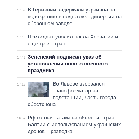
В Германии задержали украинца по
17:52
подозрению в подготовке диверсии на
оборонном заводе
Президент уволил посла Хорватии и
17:43
еще трех стран
Зеленский подписал указ об
17:41
установлении нового военного
праздника
Во Львове взорвался
17:12
трансформатор на
подстанции, часть города
обесточена
Рф готовит атаки на объекты стран
16:59
Балтии с использованием украинских
дронов – разведка