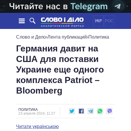
УКР
РОС
НОВОСТИ
Слово и Дело
›
Лента публикаций
›
Политика
Германия давит на
ОБЕЩАНИЯ
ЛЕНТА
ПОЛИТИКА
США для поставки
СОБЫТИЯ
ЭКОНОМИКА
ПОЛИТИКИ
Украине еще одного
СТАТЬИ
ОБЩЕСТВО
ИНФОГРАФИКА
МНЕНИЯ
МИР
ВСЕ ПОЛИТИКИ
комплекса Patriot –
ОБЗОРЫ
ПРЕЗИДЕНТ И ОФИС
Bloomberg
ВИДЕО
ДАЙДЖЕСТЫ
ВЕРХОВНАЯ РАДА
ПОДДЕРЖАТЬ
КАБИНЕТ МИНИСТРОВ
ГЛАВЫ ОБЛАДМИНИСТРАЦИЙ
ПОЛИТИКА
СРАВНЕНИЕ ПОЛИТИКОВ
23 апреля 2024, 11:27
МЭРЫ
Читати українською
ВСЕ ПЕРСОНЫ