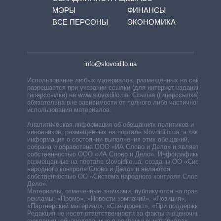
МЭРЫ
ФИНАНСЫ
ВСЕ ПЕРСОНЫ
ЭКОНОМИКА
info@slovoidilo.ua
Использование любых материалов, размещённых на сайте,
разрешается при указании ссылки (для интернет-изданий —
гиперссылки) на www.slovoidilo.ua. Ссылка (гиперссылка)
обязательна вне зависимости от полного либо частичного
использования материалов.
Аналитическая информация об обещаниях политиков и
чиновников, размещенных на портале slovoidilo.ua, а также
информация о состоянии выполнения этих обещаний,
собрана и обработана ООО «ИА Слово и Дело» и является
собственностью ООО «ИА Слово и Дело». Инфографики,
размещенные на портале slovoidilo.ua, созданы ОО «Система
народного контроля Слово и Дело» и являются
собственностью ОО «Система народного контроля Слово и
Дело».
Материалы, отмеченные значками, публикуются на правах
рекламы: «Промо», «Новости компаний», «Позиция»,
«Партнерский материал», «Спецпроект», «При поддержке».
Редакция не несет ответственности за факты и оценочные
суждения, обнародованные в рекламных материалах.