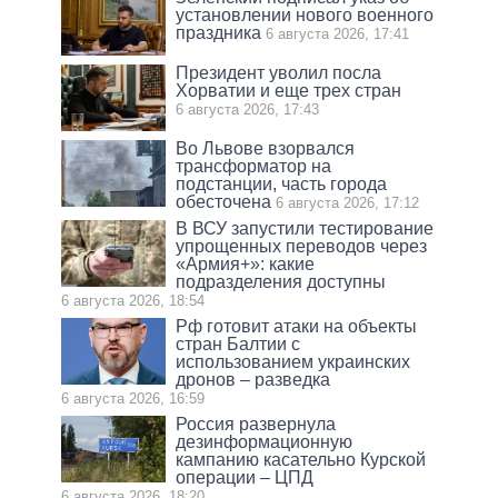
установлении нового военного
праздника
6 августа 2026, 17:41
Президент уволил посла
Хорватии и еще трех стран
6 августа 2026, 17:43
Во Львове взорвался
трансформатор на
подстанции, часть города
обесточена
6 августа 2026, 17:12
В ВСУ запустили тестирование
упрощенных переводов через
«Армия+»: какие
подразделения доступны
6 августа 2026, 18:54
Рф готовит атаки на объекты
стран Балтии с
использованием украинских
дронов – разведка
6 августа 2026, 16:59
Россия развернула
дезинформационную
кампанию касательно Курской
операции – ЦПД
6 августа 2026, 18:20