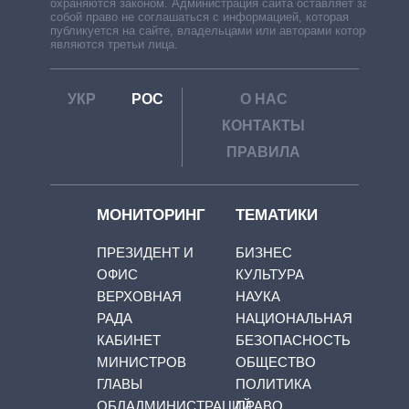
охраняются законом. Администрация сайта оставляет за
собой право не соглашаться с информацией, которая
публикуется на сайте, владельцами или авторами которой
являются третьи лица.
УКР
РОС
О НАС
КОНТАКТЫ
ПРАВИЛА
МОНИТОРИНГ
ТЕМАТИКИ
ПРЕЗИДЕНТ И
БИЗНЕС
ОФИС
КУЛЬТУРА
ВЕРХОВНАЯ
НАУКА
РАДА
НАЦИОНАЛЬНАЯ
КАБИНЕТ
БЕЗОПАСНОСТЬ
МИНИСТРОВ
ОБЩЕСТВО
ГЛАВЫ
ПОЛИТИКА
ОБЛАДМИНИСТРАЦИЙ
ПРАВО