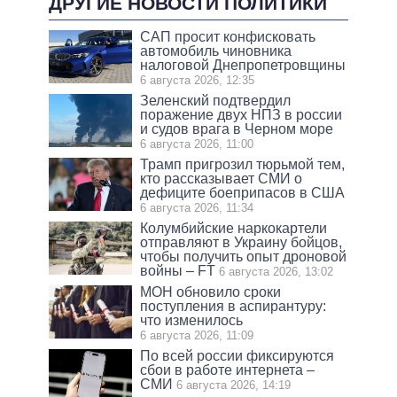
ДРУГИЕ НОВОСТИ ПОЛИТИКИ
САП просит конфисковать
автомобиль чиновника
налоговой Днепропетровщины
6 августа 2026, 12:35
Зеленский подтвердил
поражение двух НПЗ в россии
и судов врага в Черном море
6 августа 2026, 11:00
Трамп пригрозил тюрьмой тем,
кто рассказывает СМИ о
дефиците боеприпасов в США
6 августа 2026, 11:34
Колумбийские наркокартели
отправляют в Украину бойцов,
чтобы получить опыт дроновой
войны – FT
6 августа 2026, 13:02
МОН обновило сроки
поступления в аспирантуру:
что изменилось
6 августа 2026, 11:09
По всей россии фиксируются
сбои в работе интернета –
СМИ
6 августа 2026, 14:19