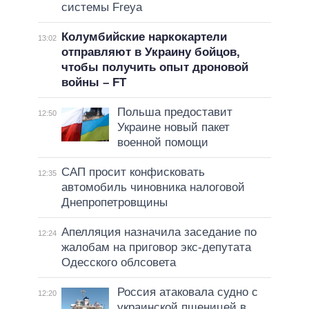
системы Freya
Колумбийские наркокартели
13:02
отправляют в Украину бойцов,
чтобы получить опыт дроновой
войны – FT
Польша предоставит
12:50
Украине новый пакет
военной помощи
САП просит конфисковать
12:35
автомобиль чиновника налоговой
Днепропетровщины
Апелляция назначила заседание по
12:24
жалобам на приговор экс-депутата
Одесского облсовета
Россия атаковала судно с
12:20
украинской пшеницей в