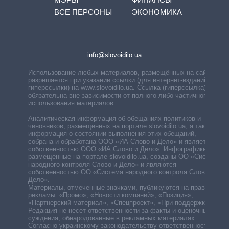
ВСЕ ПЕРСОНЫ
ЭКОНОМИКА
info@slovoidilo.ua
Использование любых материалов, размещённых на сайте,
разрешается при указании ссылки (для интернет-изданий —
гиперссылки) на www.slovoidilo.ua. Ссылка (гиперссылка)
обязательна вне зависимости от полного либо частичного
использования материалов.
Аналитическая информация об обещаниях политиков и
чиновников, размещенных на портале slovoidilo.ua, а также
информация о состоянии выполнения этих обещаний,
собрана и обработана ООО «ИА Слово и Дело» и является
собственностью ООО «ИА Слово и Дело». Инфографики,
размещенные на портале slovoidilo.ua, созданы ОО «Система
народного контроля Слово и Дело» и являются
собственностью ОО «Система народного контроля Слово и
Дело».
Материалы, отмеченные значками, публикуются на правах
рекламы: «Промо», «Новости компаний», «Позиция»,
«Партнерский материал», «Спецпроект», «При поддержке».
Редакция не несет ответственности за факты и оценочные
суждения, обнародованные в рекламных материалах.
Согласно украинскому законодательству ответственность за