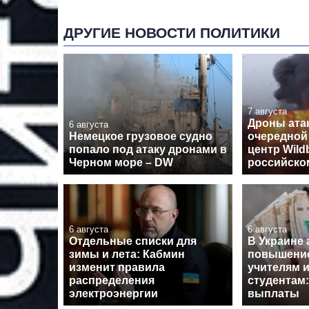
ДРУГИЕ НОВОСТИ ПОЛИТИКИ
7 августа
Дроны ата
6 августа
Немецкое грузовое судно
очередной
попало под атаку дронами в
центр Wildb
Черном море – DW
российско
6 августа
6 августа
Отдельные списки для
В Украине
зимы и лета: Кабмин
повышение
изменит правила
учителям 
распределения
студентам:
электроэнергии
выплаты