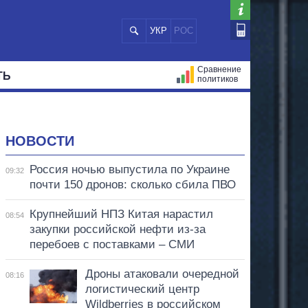
УКР
РОС
Сравнение
ТЬ
политиков
СТРАЦИЙ
МЭРЫ
ВСЕ ПЕРСОНЫ
НОВОСТИ
Россия ночью выпустила по Украине
09:32
почти 150 дронов: сколько сбила ПВО
Крупнейший НПЗ Китая нарастил
08:54
закупки российской нефти из-за
перебоев с поставками – СМИ
Дроны атаковали очередной
08:16
логистический центр
Wildberries в российском