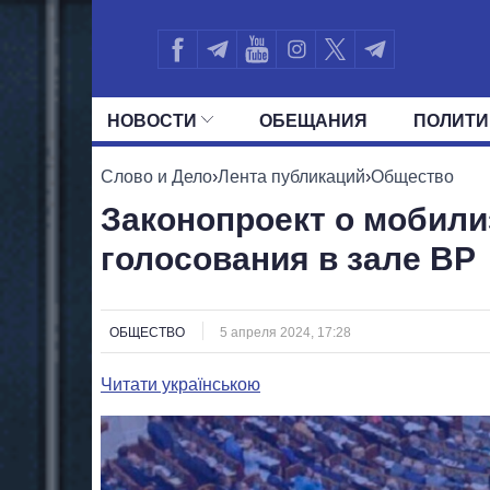
НОВОСТИ
ОБЕЩАНИЯ
ПОЛИТИ
ВСЕ ПОЛИТИКИ
ПРЕЗИДЕНТ И ОФ
Слово и Дело
›
Лента публикаций
›
Общество
Законопроект о мобили
голосования в зале ВР
ОБЩЕСТВО
5 апреля 2024, 17:28
Читати українською