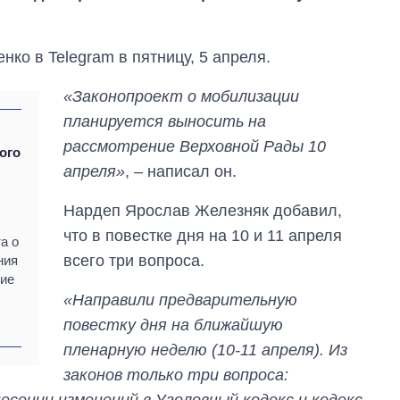
ко в Telegram в пятницу, 5 апреля.
«Законопроект о мобилизации
планируется выносить на
рассмотрение Верховной Рады 10
ого
апреля»
, – написал он.
Нардеп Ярослав Железняк добавил,
что в повестке дня на 10 и 11 апреля
а о
всего три вопроса.
ния
ние
«Направили предварительную
Как выросли
тарифы на
повестку дня на ближайшую
холодную воду в
пленарную неделю (10-11 апреля). Из
городах Украины
на начало августа
законов только три вопроса:
несении изменений в Уголовный кодекс и кодекс