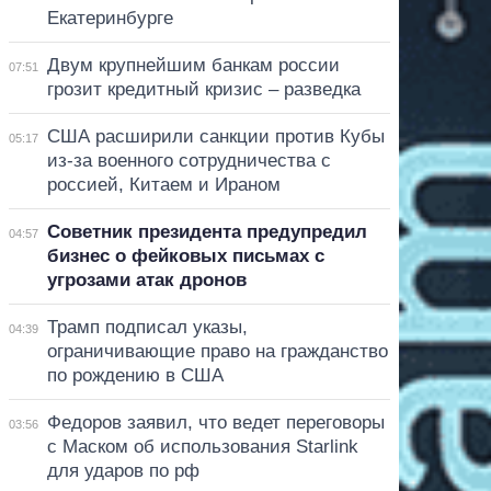
Екатеринбурге
Двум крупнейшим банкам россии
07:51
грозит кредитный кризис – разведка
США расширили санкции против Кубы
05:17
из-за военного сотрудничества с
россией, Китаем и Ираном
Советник президента предупредил
04:57
бизнес о фейковых письмах с
угрозами атак дронов
Трамп подписал указы,
04:39
ограничивающие право на гражданство
по рождению в США
Федоров заявил, что ведет переговоры
03:56
с Маском об использования Starlink
для ударов по рф