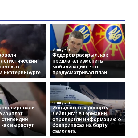
7 августа
ковали
Федоров раскрыл, как
 логистический
предлагал изменить
erries в
мобилизацию: что
м Екатеринбурге
предусматривал план
6 августа
 анонсировали
Инцидент в аэропорту
 зарплат
Лейпцига: в Германии
и стипендий
опровергли информацию о
 как вырастут
боеприпасах на борту
самолета