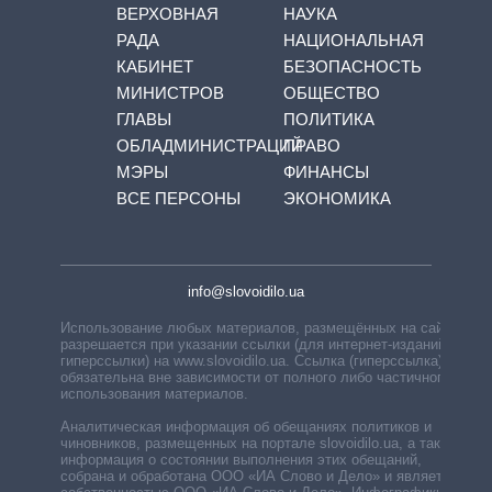
ВЕРХОВНАЯ
НАУКА
РАДА
НАЦИОНАЛЬНАЯ
КАБИНЕТ
БЕЗОПАСНОСТЬ
МИНИСТРОВ
ОБЩЕСТВО
ГЛАВЫ
ПОЛИТИКА
ОБЛАДМИНИСТРАЦИЙ
ПРАВО
МЭРЫ
ФИНАНСЫ
ВСЕ ПЕРСОНЫ
ЭКОНОМИКА
info@slovoidilo.ua
Использование любых материалов, размещённых на сайте,
разрешается при указании ссылки (для интернет-изданий —
гиперссылки) на www.slovoidilo.ua. Ссылка (гиперссылка)
обязательна вне зависимости от полного либо частичного
использования материалов.
Аналитическая информация об обещаниях политиков и
чиновников, размещенных на портале slovoidilo.ua, а также
информация о состоянии выполнения этих обещаний,
собрана и обработана ООО «ИА Слово и Дело» и является