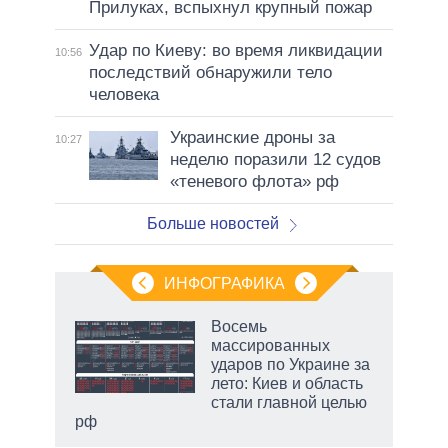
Прилуках, вспыхнул крупный пожар
Удар по Киеву: во время ликвидации
10:56
последствий обнаружили тело
человека
Украинские дроны за
10:27
неделю поразили 12 судов
«теневого флота» рф
Больше новостей
ИНФОГРАФИКА
еля
Восемь
массированных
ударов по Украине за
лето: Киев и область
стали главной целью
рф
маги