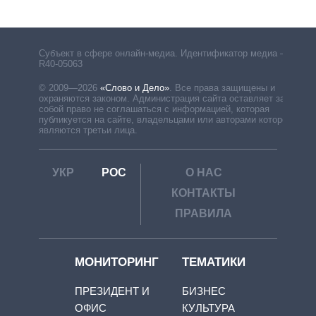
Субъект в сфере онлайн-медиа. Идентификатор медиа –
R40-05063
© 2009—2026
«Слово и Дело»
.
Все права защищены и
охраняются законом. Администрация сайта оставляет за
собой право не соглашаться с информацией, которая
публикуется на сайте, владельцами или авторами которой
являются третьи лица.
УКР
РОС
О НАС
КОНТАКТЫ
ПРАВИЛА
МОНИТОРИНГ
ТЕМАТИКИ
ПРЕЗИДЕНТ И
БИЗНЕС
ОФИС
КУЛЬТУРА