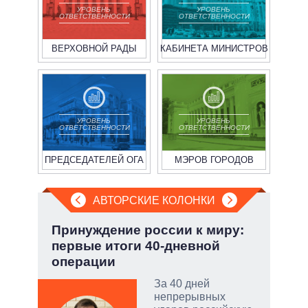
УРОВЕНЬ
УРОВЕНЬ
ОТВЕТСТВЕННОСТИ
ОТВЕТСТВЕННОСТИ
ВЕРХОВНОЙ РАДЫ
КАБИНЕТА МИНИСТРОВ
УРОВЕНЬ
УРОВЕНЬ
ОТВЕТСТВЕННОСТИ
ОТВЕТСТВЕННОСТИ
ПРЕДСЕДАТЕЛЕЙ ОГА
МЭРОВ ГОРОДОВ
АВТОРСКИЕ КОЛОНКИ
.
Принуждение россии к миру:
Зел
первые итоги 40-дневной
Кол
операции
ы:
За 40 дней
а
непрерывных
е