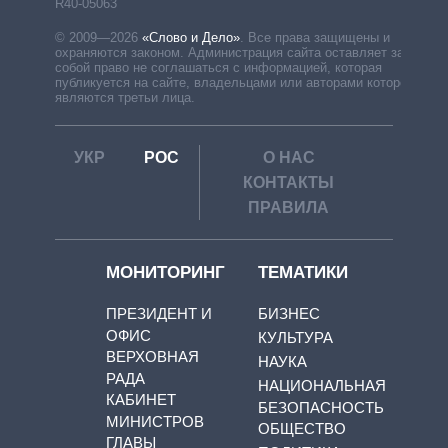
R40-05063
© 2009—2026
«Слово и Дело»
.
Все права защищены и
охраняются законом. Администрация сайта оставляет за
собой право не соглашаться с информацией, которая
публикуется на сайте, владельцами или авторами которой
являются третьи лица.
УКР
РОС
О НАС
КОНТАКТЫ
ПРАВИЛА
МОНИТОРИНГ
ТЕМАТИКИ
ПРЕЗИДЕНТ И
БИЗНЕС
ОФИС
КУЛЬТУРА
ВЕРХОВНАЯ
НАУКА
РАДА
НАЦИОНАЛЬНАЯ
КАБИНЕТ
БЕЗОПАСНОСТЬ
МИНИСТРОВ
ОБЩЕСТВО
ГЛАВЫ