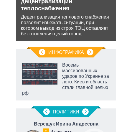
О и
децентрализации
рф 
теплоснабжения
Несм
обяз
ии на
Децентрализация теплового снабжения
поли
 по
позволит избежать ситуации, при
важн
котором вывод из строя ТЭЦ оставляет
без отопления целый город
ИНФОГРАФИКА
еля
Восемь
массированных
ударов по Украине за
лето: Киев и область
стали главной целью
рф
ПОЛИТИКИ
Верещук Ирина Андреевна
К
В процессе
2