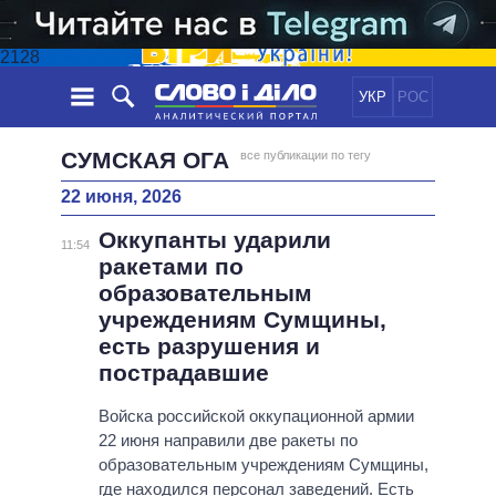
2128
УКР
РОС
НОВОСТИ
СУМСКАЯ ОГА
все публикации по тегу
22 июня, 2026
ОБЕЩАНИЯ
ЛЕНТА
ПОЛИТИКА
Оккупанты ударили
СОБЫТИЯ
ЭКОНОМИКА
11:54
ПОЛИТИКИ
ракетами по
СТАТЬИ
ОБЩЕСТВО
образовательным
ИНФОГРАФИКА
МНЕНИЯ
МИР
ВСЕ ПОЛИТИКИ
учреждениям Сумщины,
ОБЗОРЫ
ПРЕЗИДЕНТ И ОФИС
есть разрушения и
ВИДЕО
ДАЙДЖЕСТЫ
ВЕРХОВНАЯ РАДА
пострадавшие
ПОДДЕРЖАТЬ
КАБИНЕТ МИНИСТРОВ
Войска российской оккупационной армии
ГЛАВЫ ОБЛАДМИНИСТРАЦИЙ
22 июня направили две ракеты по
СРАВНЕНИЕ ПОЛИТИКОВ
образовательным учреждениям Сумщины,
МЭРЫ
где находился персонал заведений. Есть