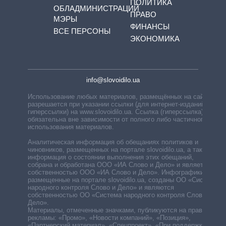
ПОЛИТИКА
ОБЛАДМИНИСТРАЦИЙ
ПРАВО
МЭРЫ
ФИНАНСЫ
ВСЕ ПЕРСОНЫ
ЭКОНОМИКА
info@slovoidilo.ua
Использование любых материалов, размещённых на сайте,
разрешается при указании ссылки (для интернет-изданий —
гиперссылки) на www.slovoidilo.ua. Ссылка (гиперссылка)
обязательна вне зависимости от полного либо частичного
использования материалов.
Аналитическая информация об обещаниях политиков и
чиновников, размещенных на портале slovoidilo.ua, а также
информация о состоянии выполнения этих обещаний,
собрана и обработана ООО «ИА Слово и Дело» и является
собственностью ООО «ИА Слово и Дело». Инфографики,
размещенные на портале slovoidilo.ua, созданы ОО «Система
народного контроля Слово и Дело» и являются
собственностью ОО «Система народного контроля Слово и
Дело».
Материалы, отмеченные значками, публикуются на правах
рекламы: «Промо», «Новости компаний», «Позиция»,
«Партнерский материал», «Спецпроект», «При поддержке».