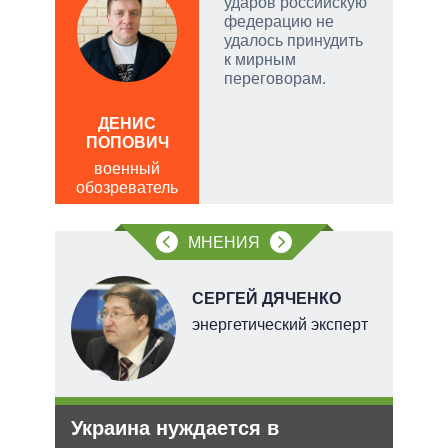
ударов российскую
а –
федерацию не
удалось принудить
.
к мирным
ла
переговорам.
ЛЕО
, а
ДЕНИС
пол
чаще
ПОПОВИЧ
обо
яжном
военный
обозреватель
МНЕНИЯ
СЕРГЕЙ ДЯЧЕНКО
тель
энергетический эксперт
и
Украина нуждается в
Рез