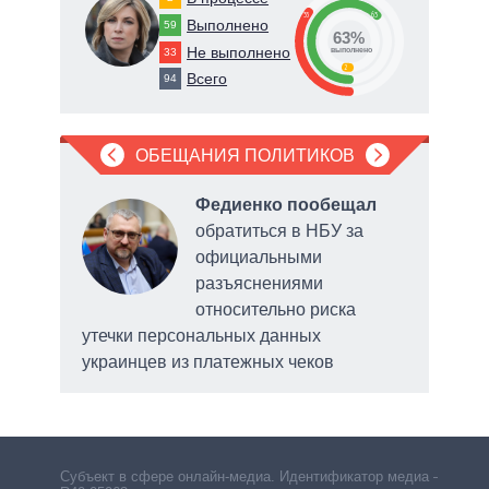
35
63
Выполнено
59
63%
Не выполнено
33
о
выполнено
2
Всего
94
ОБЕЩАНИЯ ПОЛИТИКОВ
л
в
Федиенко пообещал
обратиться в НБУ за
официальными
разъяснениями
ой
относительно риска
утечки персональных данных
коми
украинцев из платежных чеков
Субъект в сфере онлайн-медиа. Идентификатор медиа –