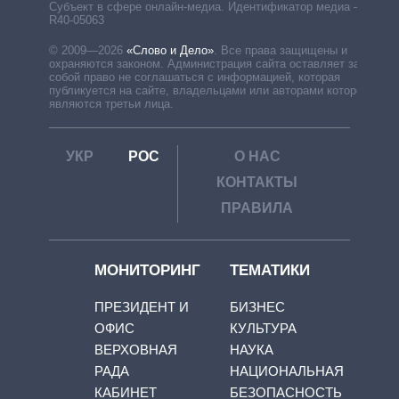
Субъект в сфере онлайн-медиа. Идентификатор медиа –
R40-05063
© 2009—2026
«Слово и Дело»
.
Все права защищены и
охраняются законом. Администрация сайта оставляет за
собой право не соглашаться с информацией, которая
публикуется на сайте, владельцами или авторами которой
являются третьи лица.
УКР
РОС
О НАС
КОНТАКТЫ
ПРАВИЛА
МОНИТОРИНГ
ТЕМАТИКИ
ПРЕЗИДЕНТ И
БИЗНЕС
ОФИС
КУЛЬТУРА
ВЕРХОВНАЯ
НАУКА
РАДА
НАЦИОНАЛЬНАЯ
КАБИНЕТ
БЕЗОПАСНОСТЬ