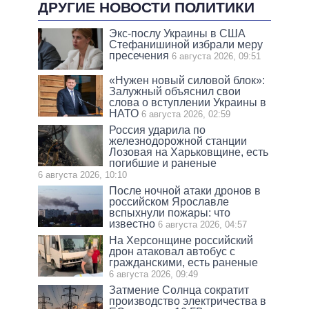
ДРУГИЕ НОВОСТИ ПОЛИТИКИ
Экс-послу Украины в США
Стефанишиной избрали меру
пресечения
6 августа 2026, 09:51
«Нужен новый силовой блок»:
Залужный объяснил свои
слова о вступлении Украины в
НАТО
6 августа 2026, 02:59
Россия ударила по
железнодорожной станции
Лозовая на Харьковщине, есть
погибшие и раненые
6 августа 2026, 10:10
После ночной атаки дронов в
российском Ярославле
вспыхнули пожары: что
известно
6 августа 2026, 04:57
На Херсонщине российский
дрон атаковал автобус с
гражданскими, есть раненые
6 августа 2026, 09:49
Затмение Солнца сократит
производство электричества в