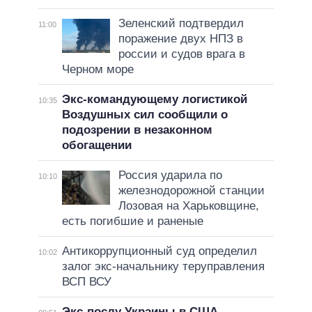
Зеленский подтвердил
11:00
поражение двух НПЗ в
россии и судов врага в
Черном море
Экс-командующему логистикой
10:35
Воздушных сил сообщили о
подозрении в незаконном
обогащении
Россия ударила по
10:10
железнодорожной станции
Лозовая на Харьковщине,
есть погибшие и раненые
Антикоррупционный суд определил
10:02
залог экс-начальнику теруправления
ВСП ВСУ
Экс-послу Украины в США