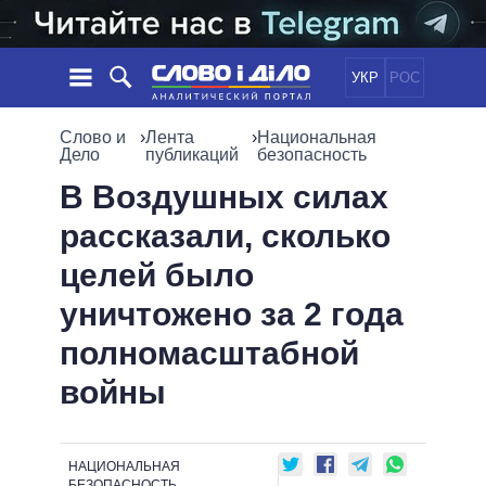
УКР
РОС
НОВОСТИ
Слово и
›
Лента
›
Национальная
Дело
публикаций
безопасность
ОБЕЩАНИЯ
ЛЕНТА
ПОЛИТИКА
В Воздушных силах
СОБЫТИЯ
ЭКОНОМИКА
рассказали, сколько
ПОЛИТИКИ
СТАТЬИ
ОБЩЕСТВО
целей было
ИНФОГРАФИКА
МНЕНИЯ
МИР
ВСЕ ПОЛИТИКИ
уничтожено за 2 года
ОБЗОРЫ
ПРЕЗИДЕНТ И ОФИС
ВИДЕО
полномасштабной
ДАЙДЖЕСТЫ
ВЕРХОВНАЯ РАДА
ПОДДЕРЖАТЬ
КАБИНЕТ МИНИСТРОВ
войны
ГЛАВЫ ОБЛАДМИНИСТРАЦИЙ
СРАВНЕНИЕ ПОЛИТИКОВ
МЭРЫ
НАЦИОНАЛЬНАЯ
ВСЕ ПЕРСОНЫ
БЕЗОПАСНОСТЬ