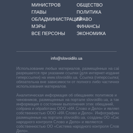
МИНИСТРОВ
ОБЩЕСТВО
ГЛАВЫ
ПОЛИТИКА
ОБЛАДМИНИСТРАЦИЙ
ПРАВО
МЭРЫ
ФИНАНСЫ
ВСЕ ПЕРСОНЫ
ЭКОНОМИКА
info@slovoidilo.ua
Использование любых материалов, размещённых на сайте,
разрешается при указании ссылки (для интернет-изданий —
гиперссылки) на www.slovoidilo.ua. Ссылка (гиперссылка)
обязательна вне зависимости от полного либо частичного
использования материалов.
Аналитическая информация об обещаниях политиков и
чиновников, размещенных на портале slovoidilo.ua, а также
информация о состоянии выполнения этих обещаний,
собрана и обработана ООО «ИА Слово и Дело» и является
собственностью ООО «ИА Слово и Дело». Инфографики,
размещенные на портале slovoidilo.ua, созданы ОО «Система
народного контроля Слово и Дело» и являются
собственностью ОО «Система народного контроля Слово и
Дело».