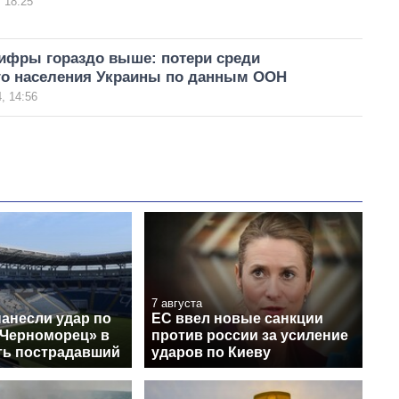
 18:25
ифры гораздо выше: потери среди
го населения Украины по данным ООН
, 14:56
7 августа
нанесли удар по
ЕС ввел новые санкции
«Черноморец» в
против россии за усиление
сть пострадавший
ударов по Киеву