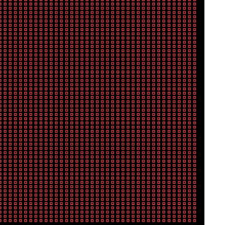
От 1 месяца – до 5
лет: кто и как долго
занимал
должность
руководителя СВР