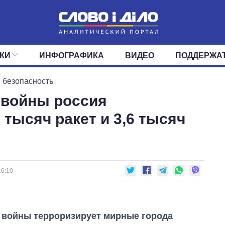
КИ
ИНФОГРАФИКА
ВИДЕО
ПОДДЕРЖА
ИС
ЛЕНТА
ВЕРХОВНАЯ РАДА
СОБЫТИЯ
СТАТЬИ
КАБИНЕТ МИНИСТРОВ
МНЕНИЯ
ОБЗОРЫ
ГЛАВЫ ОБЛАДМИНИ
ДАЙДЖЕСТЫ
 безопасность
 войны россия
ПОЛИТИКА
ДЕПУТАТЫ
ЭКОНОМИКА
КОМИТЕТЫ
ФРАКЦИИ
ОБЩЕСТВО
ОКРУГА
МИР
 тысяч ракет и 3,6 тысяч
16:10
 войны терроризирует мирные города