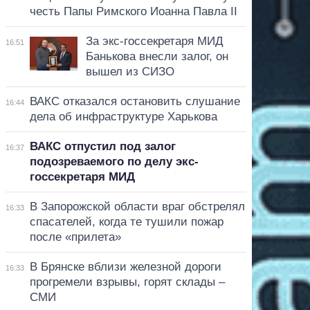
честь Папы Римского Иоанна Павла II
За экс-госсекретаря МИД
16:51
Банькова внесли залог, он
вышел из СИЗО
ВАКС отказался остановить слушание
16:44
дела об инфраструктуре Харькова
ВАКС отпустил под залог
16:37
подозреваемого по делу экс-
госсекретаря МИД
В Запорожской области враг обстрелял
16:33
спасателей, когда те тушили пожар
после «прилета»
В Брянске вблизи железной дороги
16:33
прогремели взрывы, горят склады –
СМИ