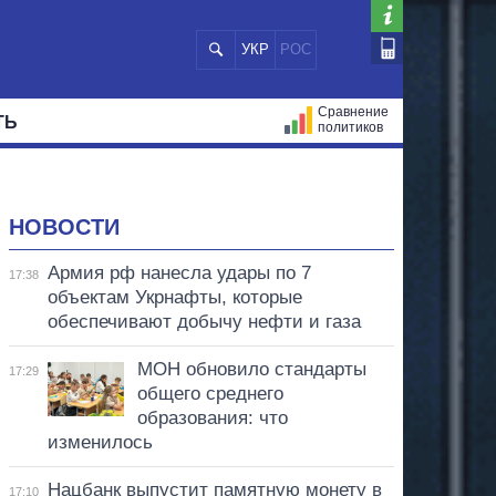
УКР
РОС
Сравнение
ТЬ
политиков
СТРАЦИЙ
МЭРЫ
ВСЕ ПЕРСОНЫ
НОВОСТИ
Армия рф нанесла удары по 7
17:38
объектам Укрнафты, которые
обеспечивают добычу нефти и газа
МОН обновило стандарты
17:29
общего среднего
образования: что
изменилось
Нацбанк выпустит памятную монету в
17:10