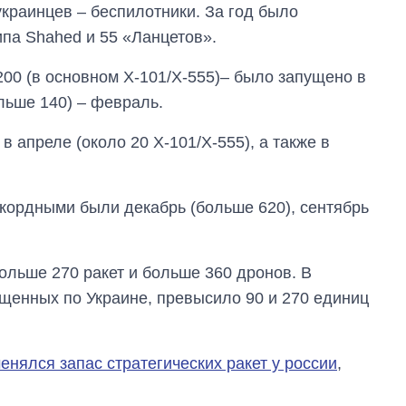
краинцев – беспилотники. За год было
ипа Shahed и 55 «Ланцетов».
200 (в основном Х-101/Х-555)– было запущено в
льше 140) – февраль.
 апреле (около 20 Х-101/Х-555), а также в
кордными были декабрь (больше 620), сентябрь
ольше 270 ракет и больше 360 дронов. В
ущенных по Украине, превысило 90 и 270 единиц
менялся запас стратегических ракет у россии
,