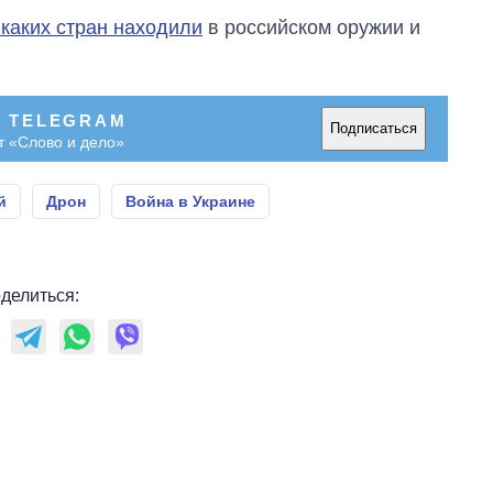
 каких стран находили
в российском оружии и
В TELEGRAM
Подписаться
т «Слово и дело»
й
Дрон
Война в Украине
делиться: