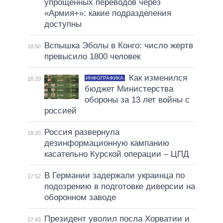
упрощенных переводов через
«Армия+»: какие подразделения
доступны
Вспышка Эболы в Конго: число жертв
18:50
превысило 1800 человек
Как изменился
ИНФОГРАФИКА
18:20
бюджет Министерства
обороны за 13 лет войны с
россией
Россия развернула
18:20
дезинформационную кампанию
касательно Курской операции – ЦПД
В Германии задержали украинца по
17:52
подозрению в подготовке диверсии на
оборонном заводе
Президент уволил посла Хорватии и
17:43