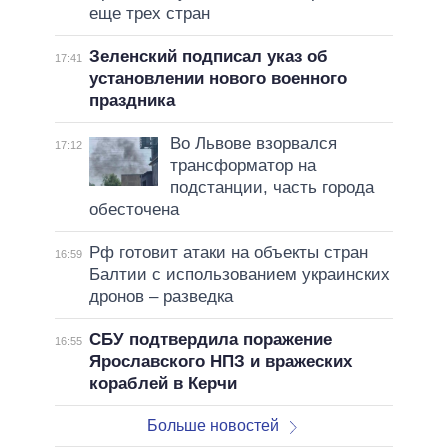
еще трех стран
Зеленский подписал указ об
17:41
установлении нового военного
праздника
Во Львове взорвался
17:12
трансформатор на
подстанции, часть города
обесточена
Рф готовит атаки на объекты стран
16:59
Балтии с использованием украинских
дронов – разведка
СБУ подтвердила поражение
16:55
Ярославского НПЗ и вражеских
кораблей в Керчи
Больше новостей