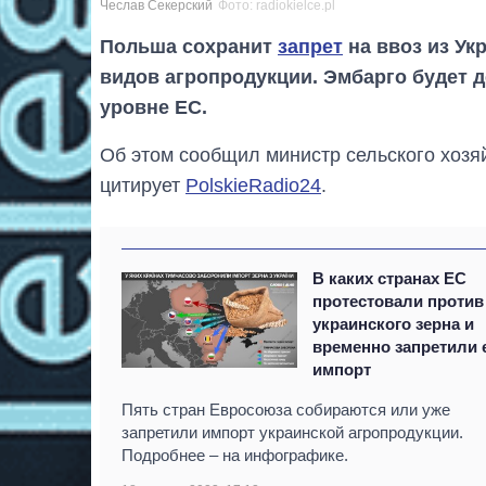
Чеслав Секерский
Фото: radiokielce.pl
Польша сохранит
запрет
на ввоз из Ук
видов агропродукции. Эмбарго будет д
уровне ЕС.
Об этом сообщил министр сельского хозяй
цитирует
PolskieRadio24
.
В каких странах ЕС
протестовали против
украинского зерна и
временно запретили 
импорт
Пять стран Евросоюза собираются или уже
запретили импорт украинской агропродукции.
Подробнее – на инфографике.