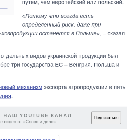
путем, чем европейский или польский.
выращивали в
Украине до и во
«Потому что всегда есть
время большой
войны
определенный риск, даже при
льхозпродукции останется в Польше»,
– сказал
 отдельных видов украинской продукции был
бре три государства ЕС – Венгрия, Польша и
новый механизм
экспорта агропродукции в пять
ения
.
 НАШ YOUTUBE КАНАЛ
Подписаться
е видео от «Слово и дело»