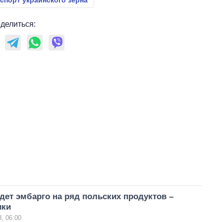
спорт украинского зерна
делиться:
дет эмбарго на ряд польских продуктов –
ики
, 06:00