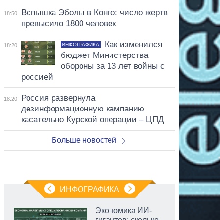
Вспышка Эболы в Конго: число жертв
18:50
превысило 1800 человек
Как изменился
ИНФОГРАФИКА
18:20
бюджет Министерства
обороны за 13 лет войны с
россией
Россия развернула
18:20
дезинформационную кампанию
касательно Курской операции – ЦПД
Больше новостей
ИНФОГРАФИКА
Экономика ИИ-
гигантов: сколько