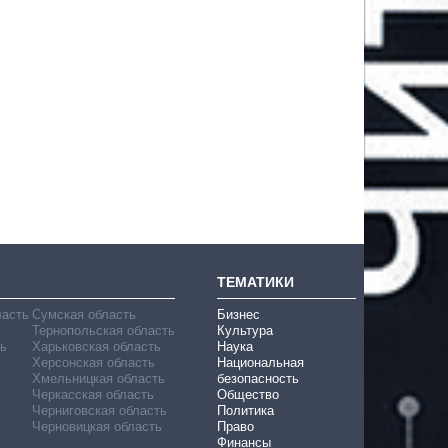
ТЕМАТИКИ
ласть
Сумская область
Бизнес
Тернопольская область
Культура
ь
Харьковская область
Наука
Херсонская область
Национальная
Хмельницкая область
безопасность
Черкасская область
Общество
Черниговская область
Политика
Черновицкая область
Право
Финансы