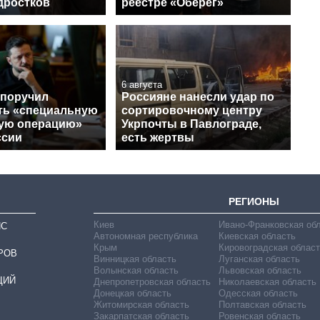
дростков
реестре «Оберег»
6 августа
 поручил
Россияне нанесли удар по
ть «специальную
сортировочному центру
ую операцию»
Укрпочты в Павлограде,
ссии
есть жертвы
РЕГИОНЫ
Киев
Ивано-Франковская об
ИС
Автономная республика
Киевская область
Крым
Кировоградская област
РОВ
Винницкая область
Луганская область
Волынская область
Львовская область
ЦИЙ
Днепропетровская область
Николаевская область
Донецкая область
Одесская область
Житомирская область
Полтавская область
Закарпатская область
Ровенская область