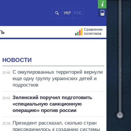
УКР
РОС
Сравнение
ТЬ
политиков
СТРАЦИЙ
МЭРЫ
ВСЕ ПЕРСОНЫ
НОВОСТИ
С оккупированных территорий вернули
20:46
еще одну группу украинских детей и
подростков
Зеленский поручил подготовить
20:41
«специальную санкционную
операцию» против россии
Президент рассказал, сколько стран
20:39
присоединилось к созданию системы