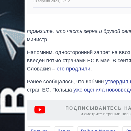
18 апреля 2023, 17:12
транзите, что часть зерна и другой се
министр.
Напомним, односторонний запрет на ввоз
введен пятью странами ЕС в мае. В сентя
Словакия –
его продлили
.
Ранее сообщалось, что Кабмин
утвердил 
стран ЕС, Польша
уже оценила нововвед
ПОДПИСЫВАЙТЕСЬ НА
и смотрите первыми новы