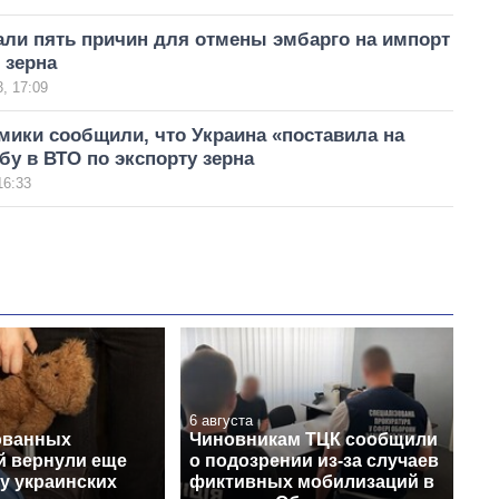
али пять причин для отмены эмбарго на импорт
 зерна
, 17:09
мики сообщили, что Украина «поставила на
бу в ВТО по экспорту зерна
16:33
6 августа
ованных
Чиновникам ТЦК сообщили
й вернули еще
о подозрении из-за случаев
у украинских
фиктивных мобилизаций в