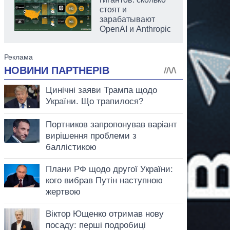
стоят и
зарабатывают
OpenAI и Anthropic
аспирант