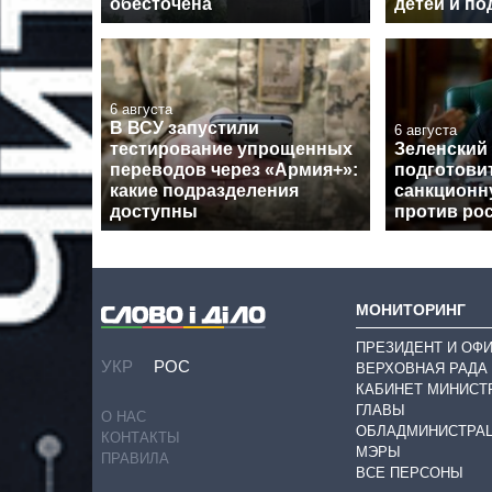
обесточена
детей и по
6 августа
В ВСУ запустили
6 августа
тестирование упрощенных
Зеленский
переводов через «Армия+»:
подготови
какие подразделения
санкционн
доступны
против ро
МОНИТОРИНГ
ПРЕЗИДЕНТ И ОФ
УКР
РОС
ВЕРХОВНАЯ РАДА
КАБИНЕТ МИНИСТ
ГЛАВЫ
О НАС
ОБЛАДМИНИСТРА
КОНТАКТЫ
МЭРЫ
ПРАВИЛА
ВСЕ ПЕРСОНЫ