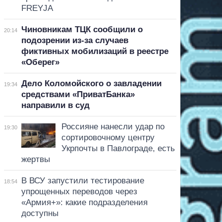
FREYJA
Чиновникам ТЦК сообщили о
20:14
подозрении из-за случаев
фиктивных мобилизаций в реестре
«Оберег»
Дело Коломойского о завладении
19:34
средствами «ПриватБанка»
направили в суд
Россияне нанесли удар по
19:30
сортировочному центру
Укрпочты в Павлограде, есть
жертвы
В ВСУ запустили тестирование
18:54
упрощенных переводов через
«Армия+»: какие подразделения
доступны