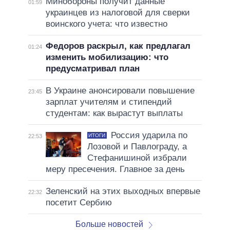
Минобороны получит данные
01:59
украинцев из налоговой для сверки
воинского учета: что известно
Федоров раскрыл, как предлагал
01:24
изменить мобилизацию: что
предусматривал план
В Украине анонсировали повышение
23:45
зарплат учителям и стипендий
студентам: как вырастут выплаты
Россия ударила по
ИТОГИ
22:53
Лозовой и Павлограду, а
Стефанишиной избрали
меру пресечения. Главное за день
Зеленский на этих выходных впервые
22:32
посетит Сербию
Больше новостей