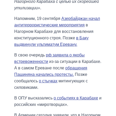
Нагорного Карабаха с целью их скорейшей
утилизации»
.
Напомним, 19 сентября
Азербайджан начал
антитеррористические мероприятия
в
Нагорном Карабахе для восстановления
конституционного строя. Позже
в Баку
выдвинули ультиматум Еревану.
В свою очередь
рф заявила о якобы
встревоженности
из-за ситуации в Карабахе.
А в самом Ереване после
обращения
Пашиняна начались протесты.
Позже
сообщалось
о стычках
митингующих с
силовиками.
В ОПУ высказались
о событиях в Карабахе
и
российских «миротворцах».
В Армении сегодня заявили, что в Нагорном