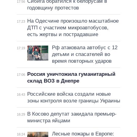
Сибига обратился к белорусам в
17:56
годовщину протестов
На Одесчине произошло масштабное
17:23
ДТП с участием микроавтобусов,
есть жертвы и пострадавшие
Рф атаковала автобус с 12
17:19
детьми и спасателей во
время повторных ударов
Россия уничтожила гуманитарный
17:06
склад ВОЗ в Днепре
Российские войска создали новые
16:43
зоны контроля возле границы Украины
В Косово депутат закидала премьер-
16:29
министра яйцами
Лесные пожары в Европе:
16:24