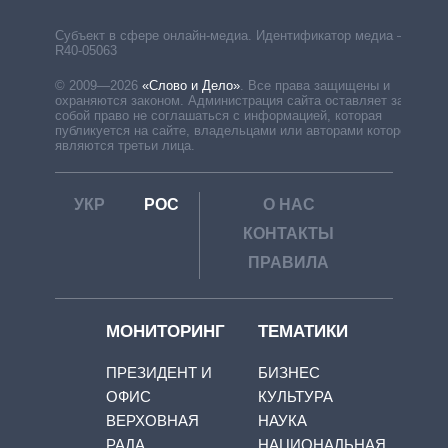
Субъект в сфере онлайн-медиа. Идентификатор медиа –
R40-05063
© 2009—2026
«Слово и Дело»
.
Все права защищены и
охраняются законом. Администрация сайта оставляет за
собой право не соглашаться с информацией, которая
публикуется на сайте, владельцами или авторами которой
являются третьи лица.
УКР
РОС
О НАС
КОНТАКТЫ
ПРАВИЛА
МОНИТОРИНГ
ТЕМАТИКИ
ПРЕЗИДЕНТ И
БИЗНЕС
ОФИС
КУЛЬТУРА
ВЕРХОВНАЯ
НАУКА
РАДА
НАЦИОНАЛЬНАЯ