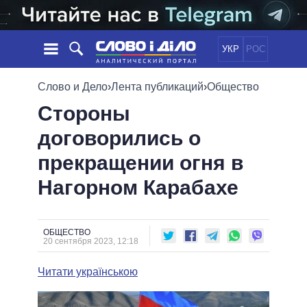
УКР
РОС
НОВОСТИ
Слово и Дело
›
Лента публикаций
›
Общество
Стороны
ОБЕЩАНИЯ
ЛЕНТА
ПОЛИТИКА
договорились о
СОБЫТИЯ
ЭКОНОМИКА
ПОЛИТИКИ
прекращении огня в
СТАТЬИ
ОБЩЕСТВО
ИНФОГРАФИКА
МНЕНИЯ
МИР
ВСЕ ПОЛИТИКИ
Нагорном Карабахе
ОБЗОРЫ
ПРЕЗИДЕНТ И ОФИС
ВИДЕО
ДАЙДЖЕСТЫ
ВЕРХОВНАЯ РАДА
ОБЩЕСТВО
ПОДДЕРЖАТЬ
КАБИНЕТ МИНИСТРОВ
20 сентября 2023, 12:18
ГЛАВЫ ОБЛАДМИНИСТРАЦИЙ
СРАВНЕНИЕ ПОЛИТИКОВ
Читати українською
МЭРЫ
ВСЕ ПЕРСОНЫ