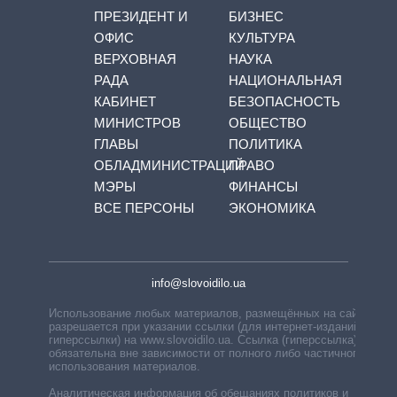
ПРЕЗИДЕНТ И
БИЗНЕС
ОФИС
КУЛЬТУРА
ВЕРХОВНАЯ
НАУКА
РАДА
НАЦИОНАЛЬНАЯ
КАБИНЕТ
БЕЗОПАСНОСТЬ
МИНИСТРОВ
ОБЩЕСТВО
ГЛАВЫ
ПОЛИТИКА
ОБЛАДМИНИСТРАЦИЙ
ПРАВО
МЭРЫ
ФИНАНСЫ
ВСЕ ПЕРСОНЫ
ЭКОНОМИКА
info@slovoidilo.ua
Использование любых материалов, размещённых на сайте,
разрешается при указании ссылки (для интернет-изданий —
гиперссылки) на www.slovoidilo.ua. Ссылка (гиперссылка)
обязательна вне зависимости от полного либо частичного
использования материалов.
Аналитическая информация об обещаниях политиков и