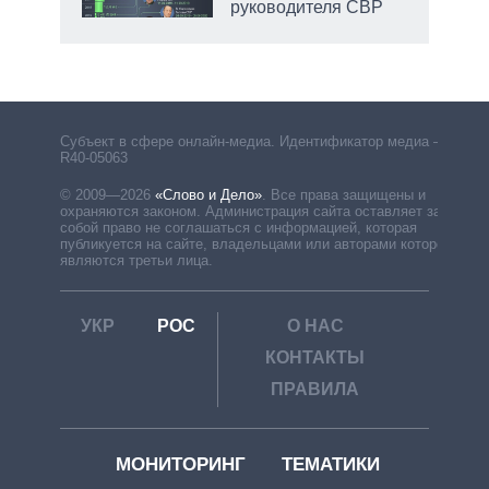
руководителя СВР
Субъект в сфере онлайн-медиа. Идентификатор медиа –
R40-05063
© 2009—2026
«Слово и Дело»
.
Все права защищены и
охраняются законом. Администрация сайта оставляет за
собой право не соглашаться с информацией, которая
публикуется на сайте, владельцами или авторами которой
являются третьи лица.
УКР
РОС
О НАС
КОНТАКТЫ
ПРАВИЛА
МОНИТОРИНГ
ТЕМАТИКИ