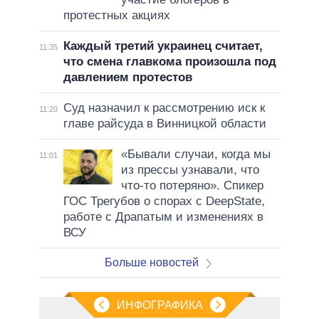
протестных акциях
Каждый третий украинец считает,
11:35
что смена главкома произошла под
давлением протестов
Суд назначил к рассмотрению иск к
11:20
главе райсуда в Винницкой области
«Бывали случаи, когда мы
11:01
из прессы узнавали, что
что-то потеряно». Спикер
ГОС Трегубов о спорах с DeepState,
работе с Драпатым и изменениях в
ВСУ
Больше новостей
ИНФОГРАФИКА