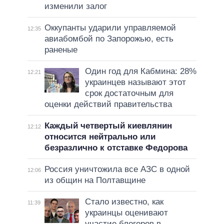
изменили залог
Оккупанты ударили управляемой
12:35
авиабомбой по Запорожью, есть
раненые
Один год для Кабмина: 28%
12:21
украинцев называют этот
срок достаточным для
оценки действий правительства
Каждый четвертый киевлянин
12:12
относится нейтрально или
безразлично к отставке Федорова
Россия уничтожила все АЗС в одной
12:06
из общин на Полтавщине
Стало известно, как
11:39
украинцы оценивают
участие блогеров в