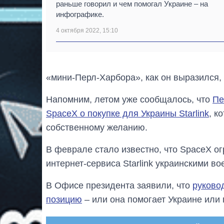
раньше говорил и чем помогал Украине – на
инфографике.
4 октября 2022, 15:10
«мини-Перл-Харбора», как он выразился,
Напомним, летом уже сообщалось, что
Пе
SpaceX о покупке для Украины Starlink
, к
собственному желанию.
В феврале стало известно, что SpaceX о
интернет-сервиса Starlink украинскими 
В Офисе президента заявили, что
руково
позицию
– или она помогает Украине или