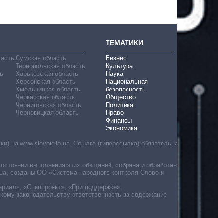
ТЕМАТИКИ
ласть
Сумская область
Бизнес
Тернопольская область
Культура
ь
Харьковская область
Наука
Херсонская область
Национальная
Хмельницкая область
безопасность
Черкасская область
Общество
Черниговская область
Политика
Черновицкая область
Право
Финансы
Экономика
) на www.slovoidilo.ua. Ссылка (гиперссылка) обязательна
состоянии выполнения этих обещаний, собрана и обработана
ua, созданы ОО «Система народного контроля Слово и
ериал», «Спецпроект», «При поддержке».
скому законодательству ответственность за содержание