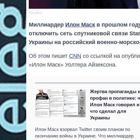
Reuters
Миллиардер
Илон Маск
в прошлом году
отключить сеть спутниковой связи Star
Украины на российский военно-морско
Об этом пишет
CNN
со ссылкой на опубли
«Илон Маск» Уолтера Айзексона.
Жертва пропаганды 
профан в политике: 
Илон Маск говорил и
что сделал для
Украины
Илон Маск взорвал Twitter своим планом по
окончанию войны в Украине. Что миллиардер