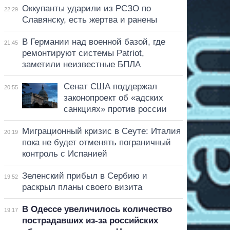
Оккупанты ударили из РСЗО по
22:29
Славянску, есть жертва и ранены
В Германии над военной базой, где
21:45
ремонтируют системы Patriot,
заметили неизвестные БПЛА
Сенат США поддержал
20:55
законопроект об «адских
санкциях» против россии
Миграционный кризис в Сеуте: Италия
20:19
пока не будет отменять пограничный
контроль с Испанией
Зеленский прибыл в Сербию и
19:52
раскрыл планы своего визита
В Одессе увеличилось количество
19:17
пострадавших из-за российских