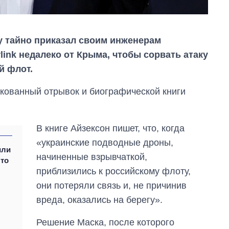
 тайно приказал своим инженерам
link недалеко от Крыма, чтобы сорвать атаку
й флот.
кованный отрывок и биографической книги
В книге Айзексон пишет, что, когда
«украинские подводные дроны,
или
начиненные взрывчаткой,
что
От 1 месяца – до 5
приблизились к российскому флоту,
лет: кто и как долго
занимал
они потеряли связь и, не причинив
должность
вреда, оказались на берегу».
руководителя СВР
Решение Маска, после которого