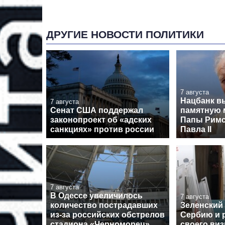
ДРУГИЕ НОВОСТИ ПОЛИТИКИ
7 августа
Нацбанк в
7 августа
Сенат США поддержал
памятную 
законопроект об «адских
Папы Римс
санкциях» против россии
Павла II
7 августа
В Одессе увеличилось
7 августа
количество пострадавших
Зеленский
из-за российских обстрелов
Сербию и 
стадиона «Черноморец»
своего виз