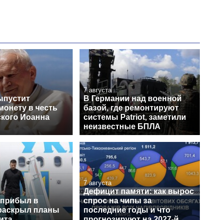
7 августа
ыпустит
В Германии над военной
монету в честь
базой, где ремонтируют
кого Иоанна
системы Patriot, заметили
неизвестные БПЛА
7 августа
Дефицит памяти: как вырос
 прибыл в
спрос на чипы за
раскрыл планы
последние годы и что
ита
прогнозируют на 2027-й