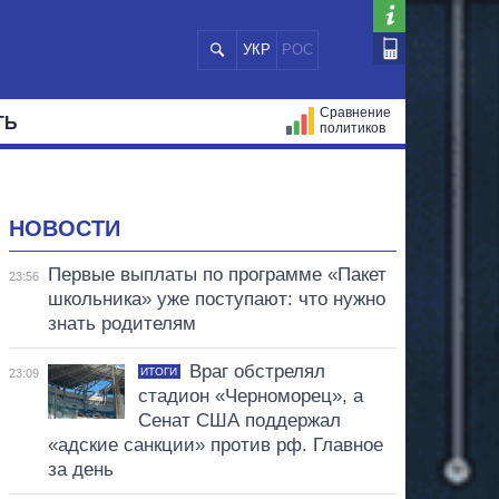
УКР
РОС
Сравнение
ТЬ
политиков
СТРАЦИЙ
МЭРЫ
ВСЕ ПЕРСОНЫ
НОВОСТИ
Первые выплаты по программе «Пакет
23:56
школьника» уже поступают: что нужно
знать родителям
Враг обстрелял
ИТОГИ
23:09
стадион «Черноморец», а
Сенат США поддержал
«адские санкции» против рф. Главное
за день