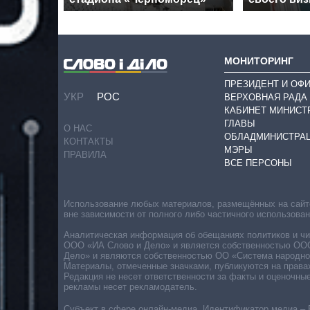
МОНИТОРИНГ
ПРЕЗИДЕНТ И ОФ
УКР
РОС
ВЕРХОВНАЯ РАДА
КАБИНЕТ МИНИСТ
ГЛАВЫ
О НАС
ОБЛАДМИНИСТРА
КОНТАКТЫ
МЭРЫ
ПРАВИЛА
ВСЕ ПЕРСОНЫ
Использование любых материалов, размещённых на сайте,
вне зависимости от полного либо частичного использова
Аналитическая информация об обещаниях политиков и чин
ООО «ИА Слово и Дело» и является собственностью ООО 
Дело» и являются собственностью ОО «Система народног
Материалы, отмеченные значками, публикуются на права
Редакция не несет ответственности за факты и оценочны
рекламы несет рекламодатель.
Субъект в сфере онлайн-медиа. Идентификатор медиа – 