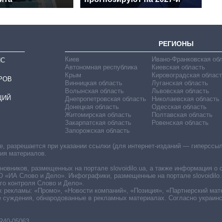
РЕГИОНЫ
Киев
Ивано-Франковская об
ИС
Автономная республика
Киевская область
Крым
Кировоградская област
РОВ
Винницкая область
Луганская область
Волынская область
Львовская область
ЦИЙ
Днепропетровская область
Николаевская область
Донецкая область
Одесская область
Житомирская область
Полтавская область
Закарпатская область
Ровенская область
Запорожская область
 разрешается при указании ссылки (для интернет-изданий — гиперссылки
ния материалов.
овников, размещенных на портале slovoidilo.ua, а также информация о 
«ИА Слово и Дело». Инфографики, размещенные на портале slovoidilo.
о контроля Слово и Дело».
х рекламы: «Промо», «Новости компаний», «Позиция», «Партнерский мат
е суждения, обнародованные в рекламных материалах. Согласно украин
R40-05063