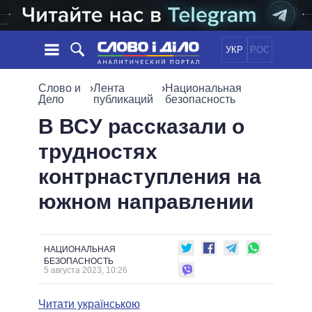
УКР
РОС
НОВОСТИ
Слово и
›
Лента
›
Национальная
Дело
публикаций
безопасность
ОБЕЩАНИЯ
ЛЕНТА
ПОЛИТИКА
В ВСУ рассказали о
СОБЫТИЯ
ЭКОНОМИКА
трудностях
ПОЛИТИКИ
СТАТЬИ
ОБЩЕСТВО
контрнаступления на
ИНФОГРАФИКА
МНЕНИЯ
МИР
ВСЕ ПОЛИТИКИ
южном направлении
ОБЗОРЫ
ПРЕЗИДЕНТ И ОФИС
ВИДЕО
ДАЙДЖЕСТЫ
ВЕРХОВНАЯ РАДА
ПОДДЕРЖАТЬ
КАБИНЕТ МИНИСТРОВ
НАЦИОНАЛЬНАЯ
ГЛАВЫ ОБЛАДМИНИСТРАЦИЙ
БЕЗОПАСНОСТЬ
СРАВНЕНИЕ ПОЛИТИКОВ
5 августа 2023, 10:26
МЭРЫ
ВСЕ ПЕРСОНЫ
Читати українською