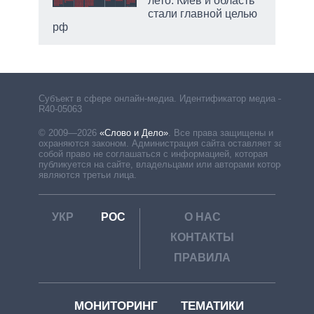
лето: Киев и область
стали главной целью
рф
Субъект в сфере онлайн-медиа. Идентификатор медиа –
R40-05063
© 2009—2026
«Слово и Дело»
.
Все права защищены и
охраняются законом. Администрация сайта оставляет за
собой право не соглашаться с информацией, которая
публикуется на сайте, владельцами или авторами которой
являются третьи лица.
УКР
РОС
О НАС
КОНТАКТЫ
ПРАВИЛА
МОНИТОРИНГ
ТЕМАТИКИ