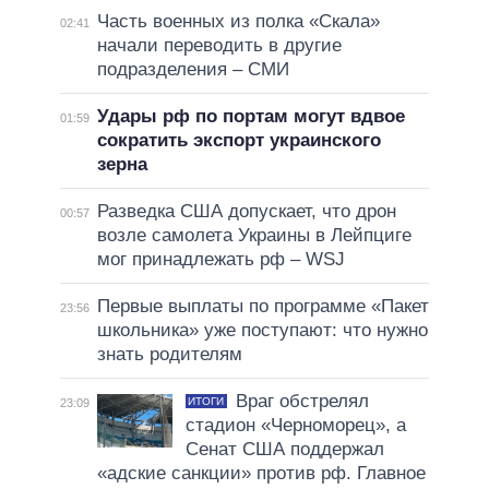
Часть военных из полка «Скала»
02:41
начали переводить в другие
подразделения – СМИ
Удары рф по портам могут вдвое
01:59
сократить экспорт украинского
зерна
Разведка США допускает, что дрон
00:57
возле самолета Украины в Лейпциге
мог принадлежать рф – WSJ
Первые выплаты по программе «Пакет
23:56
школьника» уже поступают: что нужно
знать родителям
Враг обстрелял
ИТОГИ
23:09
стадион «Черноморец», а
Сенат США поддержал
«адские санкции» против рф. Главное