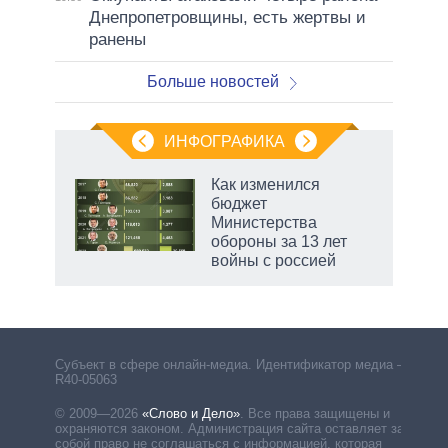
Днепропетровщины, есть жертвы и
ранены
Больше новостей
ИНФОГРАФИКА
 5
Как изменился
го
бюджет
сть
Министерства
ВР
обороны за 13 лет
войны с россией
маги
Субъект в сфере онлайн-медиа. Идентификатор медиа –
R40-05063
© 2009—2026
«Слово и Дело»
.
Все права защищены и
охраняются законом. Администрация сайта оставляет за
собой право не соглашаться с информацией, которая