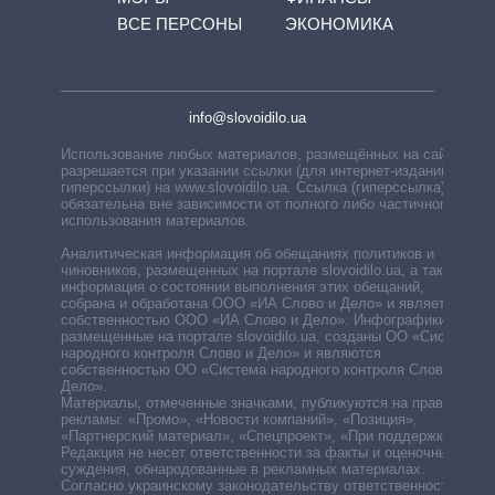
ВСЕ ПЕРСОНЫ
ЭКОНОМИКА
info@slovoidilo.ua
Использование любых материалов, размещённых на сайте,
разрешается при указании ссылки (для интернет-изданий —
гиперссылки) на www.slovoidilo.ua. Ссылка (гиперссылка)
обязательна вне зависимости от полного либо частичного
использования материалов.
Аналитическая информация об обещаниях политиков и
чиновников, размещенных на портале slovoidilo.ua, а также
информация о состоянии выполнения этих обещаний,
собрана и обработана ООО «ИА Слово и Дело» и является
собственностью ООО «ИА Слово и Дело». Инфографики,
размещенные на портале slovoidilo.ua, созданы ОО «Система
народного контроля Слово и Дело» и являются
собственностью ОО «Система народного контроля Слово и
Дело».
Материалы, отмеченные значками, публикуются на правах
рекламы: «Промо», «Новости компаний», «Позиция»,
«Партнерский материал», «Спецпроект», «При поддержке».
Редакция не несет ответственности за факты и оценочные
суждения, обнародованные в рекламных материалах.
Согласно украинскому законодательству ответственность за