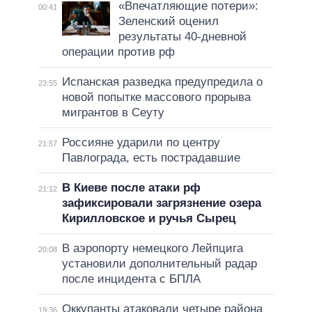
«Впечатляющие потери»:
00:41
Зеленский оценил
результаты 40-дневной
операции против рф
Испанская разведка предупредила о
23:55
новой попытке массового прорыва
мигрантов в Сеуту
Россияне ударили по центру
21:57
Павлограда, есть пострадавшие
В Киеве после атаки рф
21:12
зафиксировали загрязнение озера
Кирилловское и ручья Сырец
В аэропорту немецкого Лейпцига
20:08
установили дополнительный радар
после инцидента с БПЛА
Оккупанты атаковали четыре района
19:36