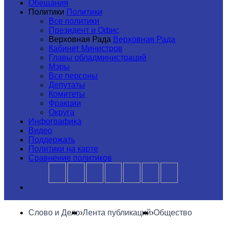
Обещания
Политики
Политики
Все политики
Президент и Офис
Верховная Рада
Верховная Рада
Кабинет Министров
Главы обладминистраций
Мэры
Все персоны
Депутаты
Комитеты
Фракции
Округа
Инфографика
Видео
Поддержать
Политики на карте
Сравнение политиков
Слово и Дело
›
Лента публикаций
›
Общество