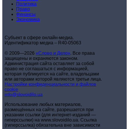
Политика
Право
Финансы
Экономика
Субъект в сфере онлайн-медиа.
Идентификатор медиа – R40-05063
© 2009—2026
«Слово и Дело»
.
Все права
защищены и охраняются законом.
Администрация сайта оставляет за собой
право не соглашаться с информацией,
которая публикуется на сайте, владельцами
или авторами которой являются третьи лица.
Настройки конфиденциальности и файлов
cookie
info@slovoidilo.ua
Использование любых материалов,
размещённых на сайте, разрешается при
указании ссылки (для интернет-изданий —
гиперссылки) на www.slovoidilo.ua. Ссылка
(гиперссылка) обязательна вне зависимости