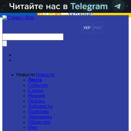
УКР
РОС
Новости
Новости
Лента
События
Статьи
Мнения
Обзоры
Дайджесты
Политика
Экономика
Общество
Мир