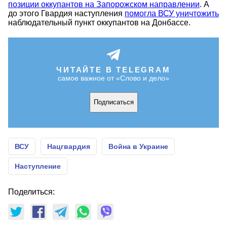
позиции оккупантов на Запорожском направлении
. А
до этого Гвардия наступления
помогла ВСУ уничтожить
наблюдательный пункт оккупантов на Донбассе.
ЧИТАЙТЕ В TELEGRAM
самое важное от «Слово и дело»
Подписаться
ВСУ
Нацгвардия
Война в Украине
Наступление
Поделиться: