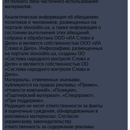
от полного либо частичного использования
материалов.
Аналитическая информация об обещаниях
политиков и чиновников, размещенных на
портале slovoidilo.ua, а также информация о
состоянии выполнения этих обещаний,
собрана и обработана ООО «ИА Слово и
Дело» и является собственностью ООО «ИА
Слово и Дело». Инфографики, размещенные
на портале slovoidilo.ua, созданы ОО
«Система народного контроля Слово и
Дело» и являются собственностью ОО
«Система народного контроля Слово и
Дело».
Материалы, отмеченные значками,
публикуются на правах рекламы: «Промо»,
«Новости компаний», «Позиция»,
«Партнерский материал», «Спецпроект»,
«При поддержке».
Редакция не несет ответственности за факты
и оценочные суждения, обнародованные в
рекламных материалах. Согласно
украинскому законодательству
ответственность за содержание рекламы