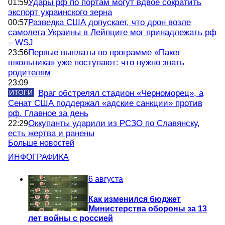
Удары рф по портам могут вдвое сократить
01:59
экспорт украинского зерна
Разведка США допускает, что дрон возле
00:57
самолета Украины в Лейпциге мог принадлежать рф
– WSJ
Первые выплаты по программе «Пакет
23:56
школьника» уже поступают: что нужно знать
родителям
23:09
ИТОГИ
Враг обстрелял стадион «Черноморец», а
Сенат США поддержал «адские санкции» против
рф. Главное за день
Оккупанты ударили из РСЗО по Славянску,
22:29
есть жертва и ранены
Больше новостей
ИНФОГРАФИКА
6 августа
Как изменился бюджет
Министерства обороны за 13
лет войны с россией