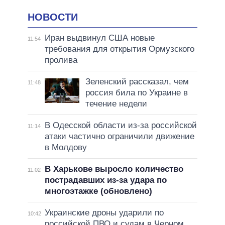
НОВОСТИ
Иран выдвинул США новые
11:54
требования для открытия Ормузского
пролива
Зеленский рассказал, чем
11:48
россия била по Украине в
течение недели
В Одесской области из-за российской
11:14
атаки частично ограничили движение
в Молдову
В Харькове выросло количество
11:02
пострадавших из-за удара по
многоэтажке (обновлено)
Украинские дроны ударили по
10:42
российской ПВО и судам в Черном