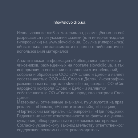
info@slovoidilo.ua
Использование любых материалов, размещённых на сайте,
разрешается при указании ссылки (для интернет-изданий —
гиперссылки) на www.slovoidilo.ua. Ссылка (гиперссылка)
обязательна вне зависимости от полного либо частичного
использования материалов.
Аналитическая информация об обещаниях политиков и
чиновников, размещенных на портале slovoidilo.ua, а также
информация о состоянии выполнения этих обещаний,
собрана и обработана ООО «ИА Слово и Дело» и является
собственностью ООО «ИА Слово и Дело». Инфографики,
размещенные на портале slovoidilo.ua, созданы ОО «Система
народного контроля Слово и Дело» и являются
собственностью ОО «Система народного контроля Слово и
Дело».
Материалы, отмеченные значками, публикуются на правах
рекламы: «Промо», «Новости компаний», «Позиция»,
«Партнерский материал», «Спецпроект», «При поддержке».
Редакция не несет ответственности за факты и оценочные
суждения, обнародованные в рекламных материалах.
Согласно украинскому законодательству ответственность за
содержание рекламы несет рекламодатель.