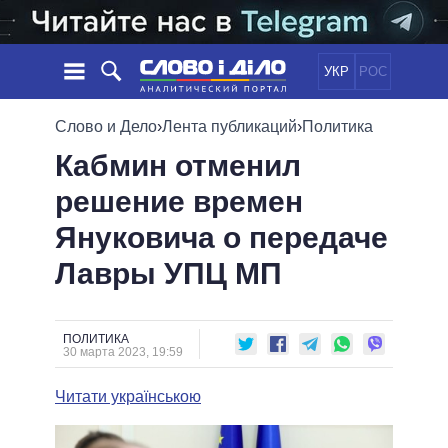
УКР
РОС
НОВОСТИ
Слово и Дело
›
Лента публикаций
›
Политика
Кабмин отменил
ОБЕЩАНИЯ
ЛЕНТА
ПОЛИТИКА
решение времен
СОБЫТИЯ
ЭКОНОМИКА
ПОЛИТИКИ
Януковича о передаче
СТАТЬИ
ОБЩЕСТВО
ИНФОГРАФИКА
МНЕНИЯ
МИР
ВСЕ ПОЛИТИКИ
Лавры УПЦ МП
ОБЗОРЫ
ПРЕЗИДЕНТ И ОФИС
ВИДЕО
ДАЙДЖЕСТЫ
ВЕРХОВНАЯ РАДА
ПОЛИТИКА
ПОДДЕРЖАТЬ
КАБИНЕТ МИНИСТРОВ
30 марта 2023, 19:59
ГЛАВЫ ОБЛАДМИНИСТРАЦИЙ
СРАВНЕНИЕ ПОЛИТИКОВ
Читати українською
МЭРЫ
ВСЕ ПЕРСОНЫ