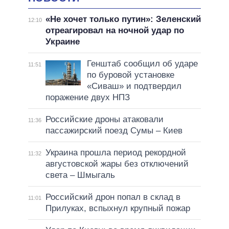
«Не хочет только путин»: Зеленский
12:10
отреагировал на ночной удар по
Украине
Генштаб сообщил об ударе
11:51
по буровой установке
«Сиваш» и подтвердил
поражение двух НПЗ
Российские дроны атаковали
11:36
пассажирский поезд Сумы – Киев
Украина прошла период рекордной
11:32
августовской жары без отключений
света – Шмыгаль
Российский дрон попал в склад в
11:01
Прилуках, вспыхнул крупный пожар