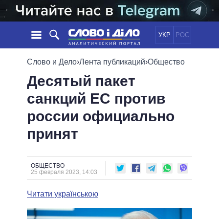
УКР
РОС
НОВОСТИ
Слово и Дело
›
Лента публикаций
›
Общество
Десятый пакет
ОБЕЩАНИЯ
ЛЕНТА
ПОЛИТИКА
санкций ЕС против
СОБЫТИЯ
ЭКОНОМИКА
ПОЛИТИКИ
россии официально
СТАТЬИ
ОБЩЕСТВО
ИНФОГРАФИКА
МНЕНИЯ
МИР
ВСЕ ПОЛИТИКИ
принят
ОБЗОРЫ
ПРЕЗИДЕНТ И ОФИС
ВИДЕО
ДАЙДЖЕСТЫ
ВЕРХОВНАЯ РАДА
ОБЩЕСТВО
ПОДДЕРЖАТЬ
КАБИНЕТ МИНИСТРОВ
25 февраля 2023, 14:03
ГЛАВЫ ОБЛАДМИНИСТРАЦИЙ
СРАВНЕНИЕ ПОЛИТИКОВ
Читати українською
МЭРЫ
ВСЕ ПЕРСОНЫ