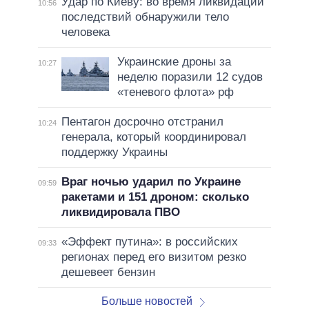
Удар по Киеву: во время ликвидации
10:56
последствий обнаружили тело
человека
Украинские дроны за
10:27
неделю поразили 12 судов
«теневого флота» рф
Пентагон досрочно отстранил
10:24
генерала, который координировал
поддержку Украины
Враг ночью ударил по Украине
09:59
ракетами и 151 дроном: сколько
ликвидировала ПВО
«Эффект путина»: в российских
09:33
регионах перед его визитом резко
дешевеет бензин
Больше новостей