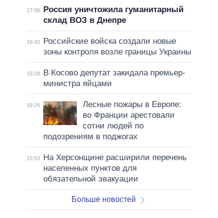
Россия уничтожила гуманитарный
17:06
склад ВОЗ в Днепре
Российские войска создали новые
16:43
зоны контроля возле границы Украины
В Косово депутат закидала премьер-
16:29
министра яйцами
Лесные пожары в Европе:
16:24
во Франции арестовали
сотни людей по
подозрениям в поджогах
На Херсонщине расширили перечень
15:53
населенных пунктов для
обязательной эвакуации
Больше новостей