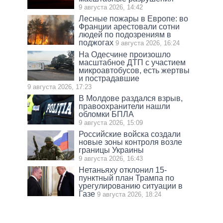
9 августа 2026, 14:42
Лесные пожары в Европе: во
Франции арестовали сотни
людей по подозрениям в
поджогах
9 августа 2026, 16:24
На Одесчине произошло
масштабное ДТП с участием
микроавтобусов, есть жертвы
и пострадавшие
9 августа 2026, 17:23
В Молдове раздался взрыв,
правоохранители нашли
обломки БПЛА
9 августа 2026, 15:09
Российские войска создали
новые зоны контроля возле
границы Украины
9 августа 2026, 16:43
Нетаньяху отклонил 15-
пунктный план Трампа по
урегулированию ситуации в
Газе
9 августа 2026, 18:24