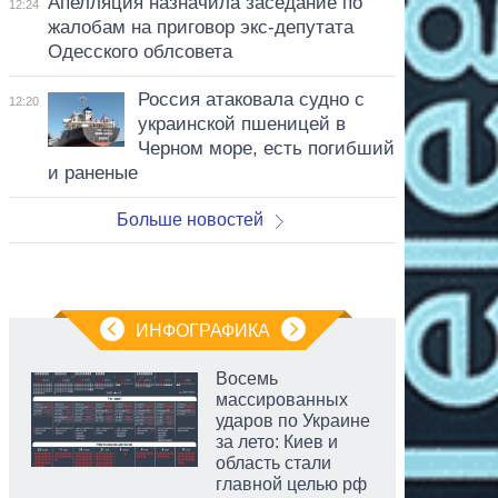
Апелляция назначила заседание по
12:24
жалобам на приговор экс-депутата
Одесского облсовета
Россия атаковала судно с
12:20
украинской пшеницей в
Черном море, есть погибший
и раненые
Больше новостей
ИНФОГРАФИКА
Восемь
массированных
ударов по Украине
за лето: Киев и
область стали
главной целью рф