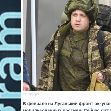
Укринформ
В феврале на Луганский фронт оккупа
мобилизованных россиян. Сейчас ситу