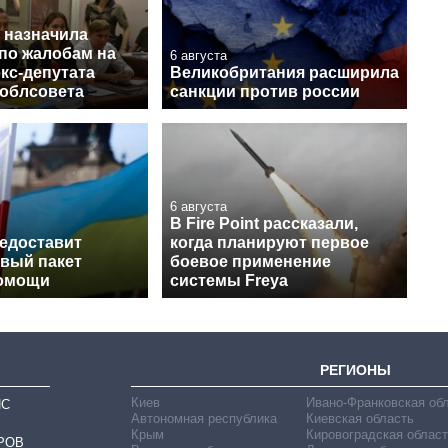
 назначила
 по жалобам на
6 августа
кс-депутата
Великобритания расширила
 облсовета
санкции против россии
6 августа
В Fire Point рассказали,
едоставит
когда планируют первое
овый пакет
боевое применение
помощи
системы Freya
РЕГИОНЫ
Киев
Ивано-Франковская об
ИС
Автономная республика
Киевская область
Крым
Кировоградская област
РОВ