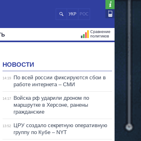
УКР
РОС
Сравнение
ТЬ
политиков
СТРАЦИЙ
МЭРЫ
ВСЕ ПЕРСОНЫ
НОВОСТИ
По всей россии фиксируются сбои в
14:19
работе интернета – СМИ
Войска рф ударили дроном по
14:17
маршрутке в Херсоне, ранены
гражданские
ЦРУ создало секретную оперативную
13:52
группу по Кубе – NYT