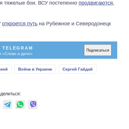
я тяжелые бои. ВСУ постепенно
продвигаются
,
У
откроется путь
на Рубежное и Северодонецк
В TELEGRAM
Подписаться
т «Слово и дело»
сией
Война в Украине
Сергей Гайдай
делиться: