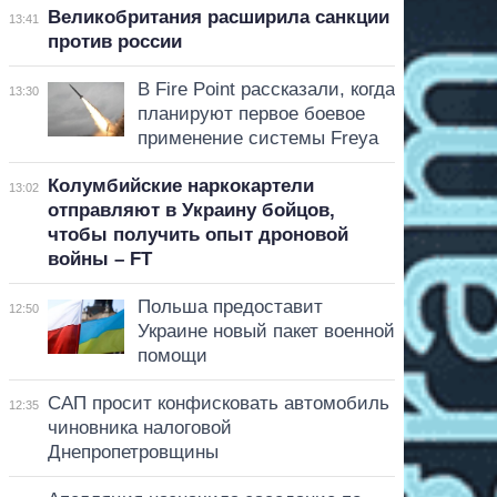
Великобритания расширила санкции
13:41
против россии
В Fire Point рассказали, когда
13:30
планируют первое боевое
применение системы Freya
Колумбийские наркокартели
13:02
отправляют в Украину бойцов,
чтобы получить опыт дроновой
войны – FT
Польша предоставит
12:50
Украине новый пакет военной
помощи
САП просит конфисковать автомобиль
12:35
чиновника налоговой
Днепропетровщины