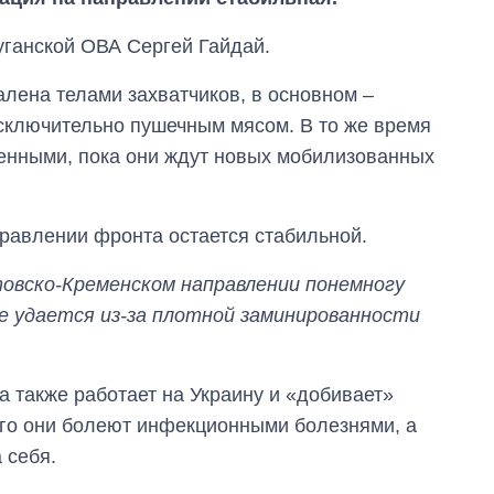
уганской ОВА Сергей Гайдай.
лена телами захватчиков, в основном –
исключительно пушечным мясом. В то же время
енными, пока они ждут новых мобилизованных
правлении фронта остается стабильной.
товско-Кременском направлении понемногу
е удается из-за плотной заминированности
Как сократилось
а также работает на Украину и «добивает»
количество
медучреждений в
го они болеют инфекционными болезнями, а
Украине за годы
 себя.
вторжения