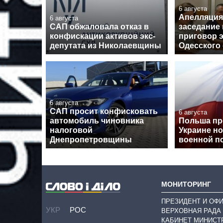
6 августа
Апелляция
6 августа
САП обжаловала отказ в
заседание
конфискации активов экс-
приговор э
депутата из Николаевщины
Одесского
6 августа
САП просит конфисковать
6 августа
автомобиль чиновника
Польша пр
налоговой
Украине н
Днепропетровщины
военной 
МОНИТОРИНГ
ПРЕЗИДЕНТ И ОФ
УКР
РОС
ВЕРХОВНАЯ РАДА
КАБИНЕТ МИНИСТ