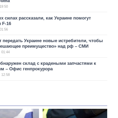
чина
19:50
 силах рассказали, как Украине помогут
 F-16
01:56
т передать Украине новые истребители, чтобы
решающее преимущество» над рф – СМИ
 01:44
обнаружен склад с крадеными запчастями к
ям – Офис генпрокурора
 12:58