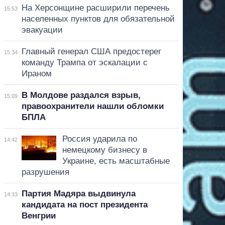
На Херсонщине расширили перечень
15:53
населенных пунктов для обязательной
эвакуации
Главный генерал США предостерег
15:34
команду Трампа от эскалации с
Ираном
В Молдове раздался взрыв,
15:09
правоохранители нашли обломки
БПЛА
Россия ударила по
14:42
немецкому бизнесу в
Украине, есть масштабные
разрушения
Партия Мадяра выдвинула
14:33
кандидата на пост президента
Венгрии