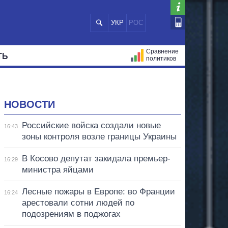
УКР
РОС
Сравнение
ТЬ
политиков
СТРАЦИЙ
МЭРЫ
ВСЕ ПЕРСОНЫ
НОВОСТИ
Российские войска создали новые
16:43
зоны контроля возле границы Украины
В Косово депутат закидала премьер-
16:29
министра яйцами
Лесные пожары в Европе: во Франции
16:24
арестовали сотни людей по
подозрениям в поджогах