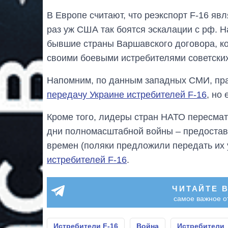
В Европе считают, что реэкспорт F-16 яв
раз уж США так боятся эскалации с рф. 
бывшие страны Варшавского договора, ко
своими боевыми истребителями советски
Напомним, по данным западных СМИ, пр
передачу Украине истребителей F-16
, но
Кроме того, лидеры стран НАТО пересмат
дни полномасштабной войны – предостави
времен (поляки предложили передать их
истребителей F-16
.
ЧИТАЙТЕ 
самое важное о
Истребители F-16
Война
Истребители