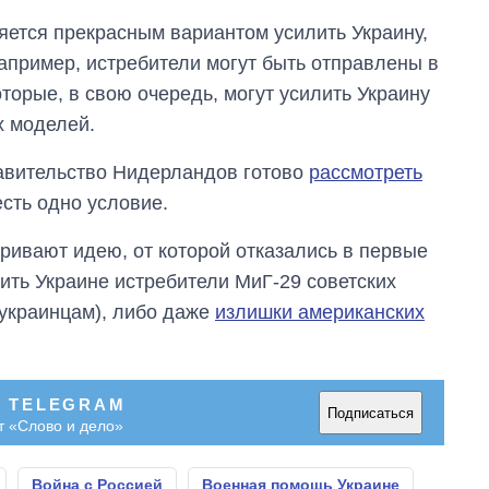
ляется прекрасным вариантом усилить Украину,
Например, истребители могут быть отправлены в
торые, в свою очередь, могут усилить Украину
х моделей.
авительство Нидерландов готово
рассмотреть
 есть одно условие.
ривают идею, от которой отказались в первые
ть Украине истребители МиГ-29 советских
 украинцам), либо даже
излишки американских
В TELEGRAM
Подписаться
т «Слово и дело»
Война с Россией
Военная помощь Украине