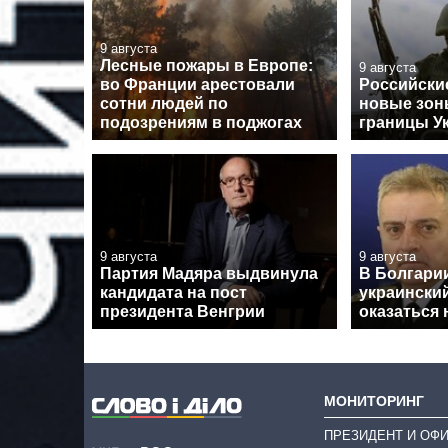
9 августа
Лесные пожары в Европе:
9 августа
во Франции арестовали
Российски
сотни людей по
новые зон
подозрениям в поджогах
границы У
9 августа
9 августа
Партия Мадяра выдвинула
В Болгарии
кандидата на пост
украински
президента Венгрии
оказаться 
МОНИТОРИНГ
ПРЕЗИДЕНТ И ОФ