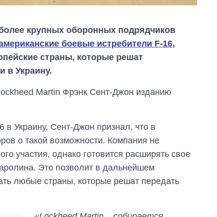
аиболее крупных оборонных подрядчиков
американские боевые истребители F-16
,
опейские страны, которые решат
и в Украину.
ockheed Martin Фрэнк Сент-Джон изданию
 в Украину, Сент-Джон признал, что в
ров о такой возможности. Компания не
ого участия, однако готовится расширять свое
Сколько
картофеля
Каролина. Это позволит в дальнейшем
выращивали в
ть любые страны, которые решат передать
Украине до и во
время большой
войны
«Lockheed Martin... собирается