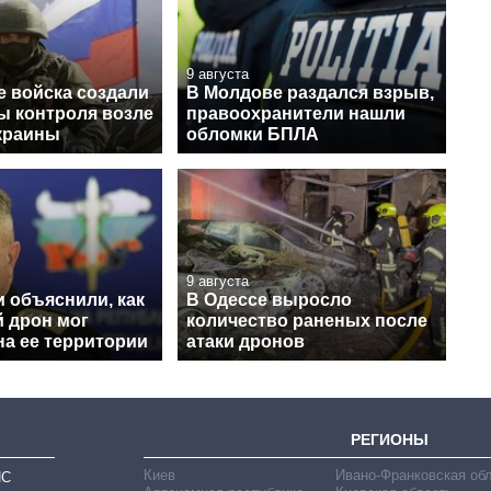
9 августа
е войска создали
В Молдове раздался взрыв,
ы контроля возле
правоохранители нашли
краины
обломки БПЛА
9 августа
 объяснили, как
В Одессе выросло
й дрон мог
количество раненых после
на ее территории
атаки дронов
РЕГИОНЫ
Киев
Ивано-Франковская об
ИС