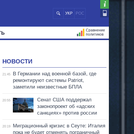
УКР
РОС
Сравнение
ТЬ
политиков
СТРАЦИЙ
МЭРЫ
ВСЕ ПЕРСОНЫ
НОВОСТИ
В Германии над военной базой, где
21:45
ремонтируют системы Patriot,
заметили неизвестные БПЛА
Сенат США поддержал
20:55
законопроект об «адских
санкциях» против россии
Миграционный кризис в Сеуте: Италия
20:19
пока не будет отменять пограничный