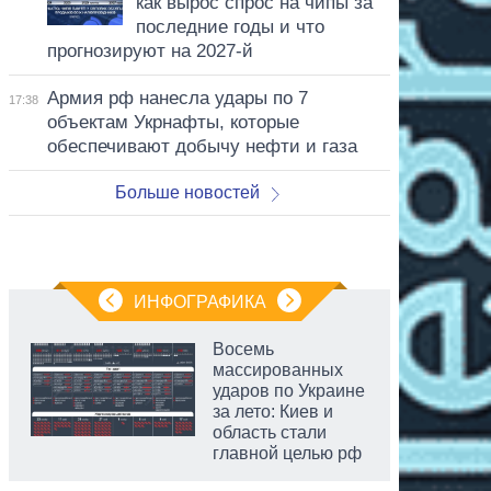
как вырос спрос на чипы за
последние годы и что
прогнозируют на 2027-й
Армия рф нанесла удары по 7
17:38
объектам Укрнафты, которые
обеспечивают добычу нефти и газа
Больше новостей
ИНФОГРАФИКА
Восемь
массированных
ударов по Украине
за лето: Киев и
область стали
главной целью рф