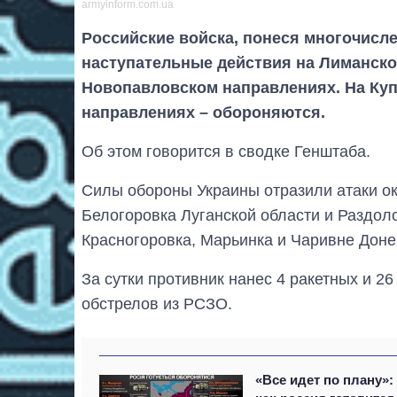
armyinform.com.ua
Российские войска, понеся многочисл
наступательные действия на Лиманско
Новопавловском направлениях. На Ку
направлениях – обороняются.
Об этом говорится в сводке Генштаба.
Силы обороны Украины отразили атаки ок
Белогоровка Луганской области и Раздоло
Красногоровка, Марьинка и Чаривне Доне
За сутки противник нанес 4 ракетных и 2
обстрелов из РСЗО.
«Все идет по плану»: