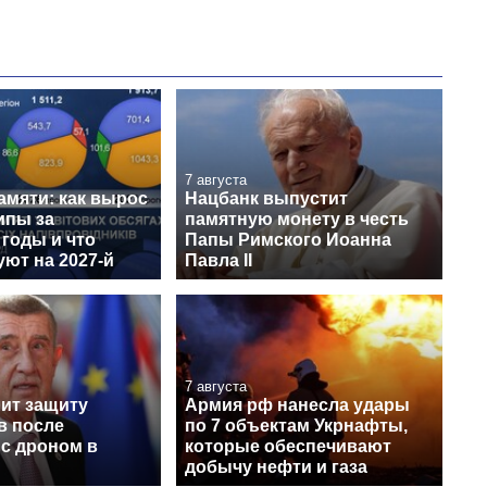
7 августа
амяти: как вырос
Нацбанк выпустит
ипы за
памятную монету в честь
годы и что
Папы Римского Иоанна
ют на 2027-й
Павла II
7 августа
лит защиту
Армия рф нанесла удары
в после
по 7 объектам Укрнафты,
 с дроном в
которые обеспечивают
добычу нефти и газа