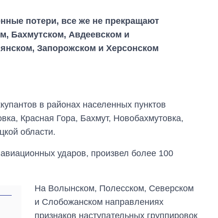
енные потери, все же не прекращают
м, Бахмутском, Авдеевском и
пянском, Запорожском и Херсонском
купантов в районах населенных пунктов
вка, Красная Гора, Бахмут, Новобахмутовка,
цкой области.
6 авиационных ударов, произвел более 100
Сколько
картофеля
выращивали в
Украине до и во
На Волынском, Полесском, Северском
время большой
войны
и Слобожанском направлениях
признаков наступательных группировок