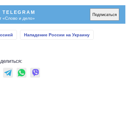
В TELEGRAM
Подписаться
т «Слово и дело»
оссией
Нападение России на Украину
делиться: