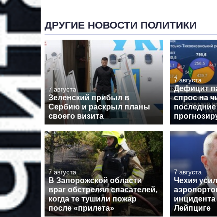
ДРУГИЕ НОВОСТИ ПОЛИТИКИ
7 августа
Дефицит п
7 августа
Зеленский прибыл в
спрос на ч
Сербию и раскрыл планы
последние 
своего визита
прогнозиру
7 августа
7 августа
В Запорожской области
Чехия уси
враг обстрелял спасателей,
аэропорто
когда те тушили пожар
инцидента
после «прилета»
Лейпциге