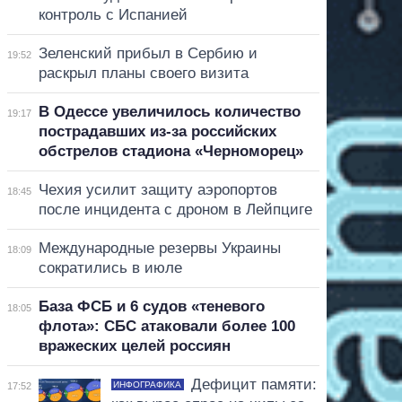
контроль с Испанией
Зеленский прибыл в Сербию и
19:52
раскрыл планы своего визита
В Одессе увеличилось количество
19:17
пострадавших из-за российских
обстрелов стадиона «Черноморец»
Чехия усилит защиту аэропортов
18:45
после инцидента с дроном в Лейпциге
Международные резервы Украины
18:09
сократились в июле
База ФСБ и 6 судов «теневого
18:05
флота»: СБС атаковали более 100
вражеских целей россиян
Дефицит памяти:
ИНФОГРАФИКА
17:52