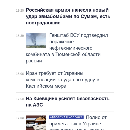
Российская армия нанесла новый
19:20
удар авиабомбами по Сумам, есть
пострадавшие
Генштаб ВСУ подтвердил
18:39
поражение
нефтехимического
комбината в Тюменской области
россии
Иран требует от Украины
18:06
компенсации за удар по судну в
Каспийском море
На Киевщине усилят безопасность
17:50
на АЗС
Полис от
АВТОРСКАЯ КОЛОНКА
17:50
прилета: как в Украине