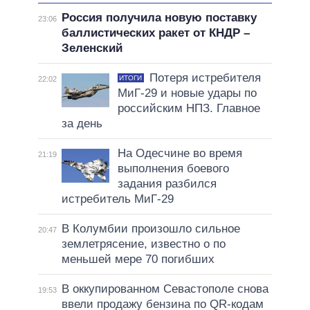
Россия получила новую поставку
23:06
баллистических ракет от КНДР –
Зеленский
Потеря истребителя
ИТОГИ
22:02
МиГ-29 и новые удары по
российским НПЗ. Главное
за день
На Одесчине во время
21:19
выполнения боевого
задания разбился
истребитель МиГ-29
В Колумбии произошло сильное
20:47
землетрясение, известно о по
меньшей мере 70 погибших
В оккупированном Севастополе снова
19:53
ввели продажу бензина по QR-кодам