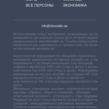
ВСЕ ПЕРСОНЫ
ЭКОНОМИКА
info@slovoidilo.ua
Использование любых материалов, размещённых на сайте,
разрешается при указании ссылки (для интернет-изданий —
гиперссылки) на www.slovoidilo.ua. Ссылка (гиперссылка)
обязательна вне зависимости от полного либо частичного
использования материалов.
Аналитическая информация об обещаниях политиков и
чиновников, размещенных на портале slovoidilo.ua, а также
информация о состоянии выполнения этих обещаний,
собрана и обработана ООО «ИА Слово и Дело» и является
собственностью ООО «ИА Слово и Дело». Инфографики,
размещенные на портале slovoidilo.ua, созданы ОО «Система
народного контроля Слово и Дело» и являются
собственностью ОО «Система народного контроля Слово и
Дело».
Материалы, отмеченные значками, публикуются на правах
рекламы: «Промо», «Новости компаний», «Позиция»,
«Партнерский материал», «Спецпроект», «При поддержке».
Редакция не несет ответственности за факты и оценочные
суждения, обнародованные в рекламных материалах.
Согласно украинскому законодательству ответственность за