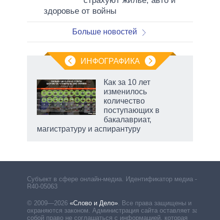
страхуют жилье, авто и
здоровье от войны
Больше новостей
ИНФОГРАФИКА
Как за 10 лет
изменилось
количество
ет
поступающих в
бакалавриат,
магистратуру и аспирантуру
Субъект в сфере онлайн-медиа. Идентификатор медиа –
R40-05063
© 2009—2026
«Слово и Дело»
.
Все права защищены и
охраняются законом. Администрация сайта оставляет за
собой право не соглашаться с информацией, которая