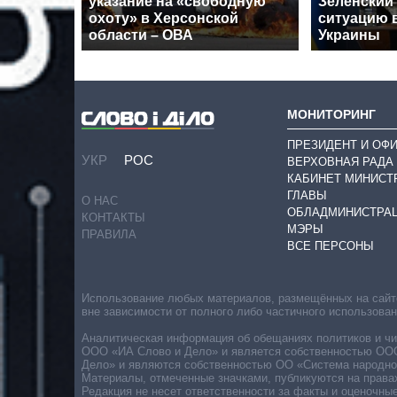
указание на «свободную
Зеленский
охоту» в Херсонской
ситуацию в
области – ОВА
Украины
МОНИТОРИНГ
ПРЕЗИДЕНТ И ОФ
УКР
РОС
ВЕРХОВНАЯ РАДА
КАБИНЕТ МИНИСТ
ГЛАВЫ
О НАС
ОБЛАДМИНИСТРА
КОНТАКТЫ
МЭРЫ
ПРАВИЛА
ВСЕ ПЕРСОНЫ
Использование любых материалов, размещённых на сайте,
вне зависимости от полного либо частичного использова
Аналитическая информация об обещаниях политиков и чин
ООО «ИА Слово и Дело» и является собственностью ООО 
Дело» и являются собственностью ОО «Система народног
Материалы, отмеченные значками, публикуются на права
Редакция не несет ответственности за факты и оценочны