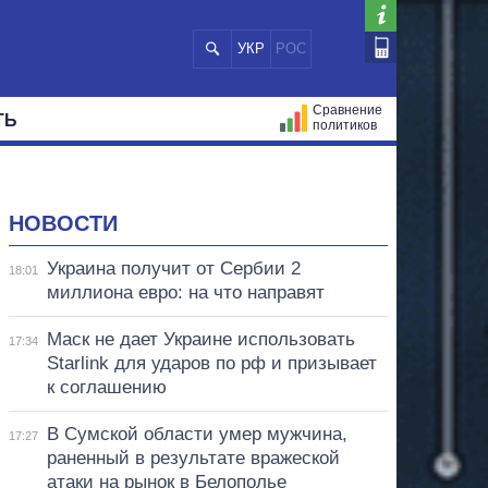
УКР
РОС
Сравнение
ТЬ
политиков
СТРАЦИЙ
МЭРЫ
ВСЕ ПЕРСОНЫ
НОВОСТИ
Украина получит от Сербии 2
18:01
миллиона евро: на что направят
Маск не дает Украине использовать
17:34
Starlink для ударов по рф и призывает
к соглашению
В Сумской области умер мужчина,
17:27
раненный в результате вражеской
атаки на рынок в Белополье