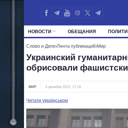
НОВОСТИ
ОБЕЩАНИЯ
ПОЛИТИ
ВСЕ ПОЛИТИКИ
ПРЕЗИДЕНТ И ОФ
Слово и Дело
›
Лента публикаций
›
Мир
Украинский гуманитарн
обрисовали фашистски
МИР
4 декабря 2022, 17:16
Читати українською