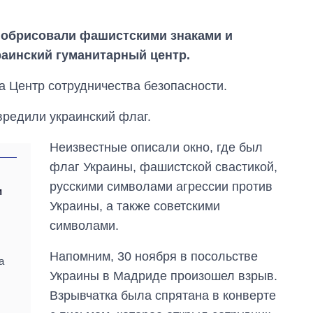
обрисовали фашистскими знаками и
краинский гуманитарный центр.
на Центр сотрудничества безопасности.
вредили украинский флаг.
Неизвестные описали окно, где был
флаг Украины, фашистской свастикой,
русскими символами агрессии против
и
Украины, а также советскими
Сколько
картофеля
символами.
выращивали в
Украине до и во
Напомним, 30 ноября в посольстве
время большой
а
войны
Украины в Мадриде произошел взрыв.
Взрывчатка была спрятана в конверте