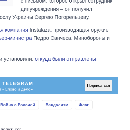
с письмом, которое открыл сотрудник
дипучреждения – он получил
ослу Украины Сергею Погорельцеву.
ая компания
Instalaza, производящая оружие
ьер-министра
Педро Санчеса, Минобороны и
и установили,
откуда были отправлены
В TELEGRAM
Подписаться
т «Слово и дело»
Война с Россией
Вандализм
Флаг
делиться: