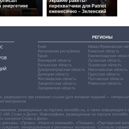
 описал
Украине ракеты-
 энергетике
перехватчики для Patriot
ежемесячно – Зеленский
РЕГИОНЫ
Киев
Ивано-Франковская об
ИС
Автономная республика
Киевская область
Крым
Кировоградская област
РОВ
Винницкая область
Луганская область
Волынская область
Львовская область
ЦИЙ
Днепропетровская область
Николаевская область
Донецкая область
Одесская область
Житомирская область
Полтавская область
Закарпатская область
Ровенская область
Запорожская область
 разрешается при указании ссылки (для интернет-изданий — гиперссылки
ния материалов.
овников, размещенных на портале slovoidilo.ua, а также информация о 
«ИА Слово и Дело». Инфографики, размещенные на портале slovoidilo.
о контроля Слово и Дело».
х рекламы: «Промо», «Новости компаний», «Позиция», «Партнерский мат
е суждения, обнародованные в рекламных материалах. Согласно украин