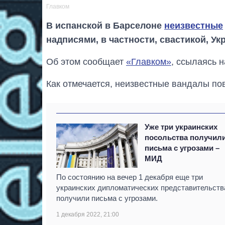
Главком
В испанской в Барселоне
неизвестные
надписями, в частности, свастикой, У
Об этом сообщает
«Главком»
, ссылаясь 
Как отмечается, неизвестные вандалы по
Уже три украинских
посольства получил
письма с угрозами –
МИД
По состоянию на вечер 1 декабря еще три
украинских дипломатических представительств
получили письма с угрозами.
1 декабря 2022, 21:00