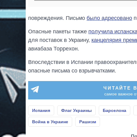
повреждения. Письмо
было адресовано
п
Опасные пакеты также
получила испанск
для поставок в Украину,
канцелярия прем
авиабаза Торрехон.
Впоследствии в Испании правоохранител
опасные письма со взрывчатками.
ЧИТАЙТЕ 
самое важное о
Испания
Флаг Украины
Барселона
Война в Украине
Рашизм
По