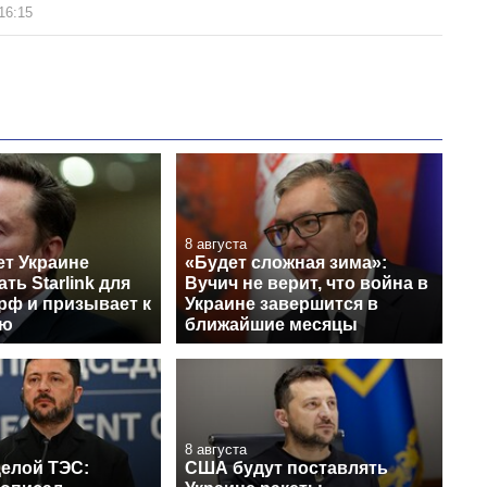
16:15
8 августа
ет Украине
«Будет сложная зима»:
ть Starlink для
Вучич не верит, что война в
рф и призывает к
Украине завершится в
ию
ближайшие месяцы
8 августа
целой ТЭС:
США будут поставлять