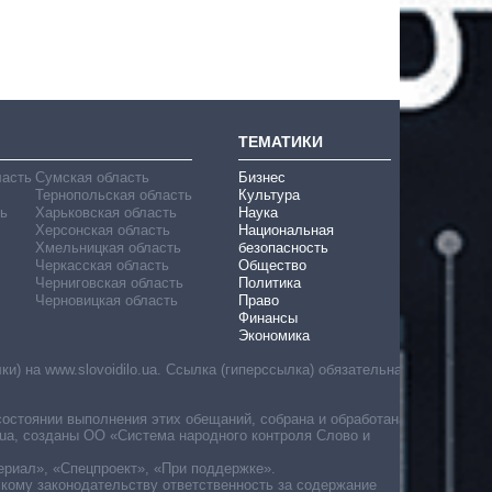
ТЕМАТИКИ
ласть
Сумская область
Бизнес
Тернопольская область
Культура
ь
Харьковская область
Наука
Херсонская область
Национальная
Хмельницкая область
безопасность
Черкасская область
Общество
Черниговская область
Политика
Черновицкая область
Право
Финансы
Экономика
) на www.slovoidilo.ua. Ссылка (гиперссылка) обязательна
состоянии выполнения этих обещаний, собрана и обработана
ua, созданы ОО «Система народного контроля Слово и
ериал», «Спецпроект», «При поддержке».
скому законодательству ответственность за содержание