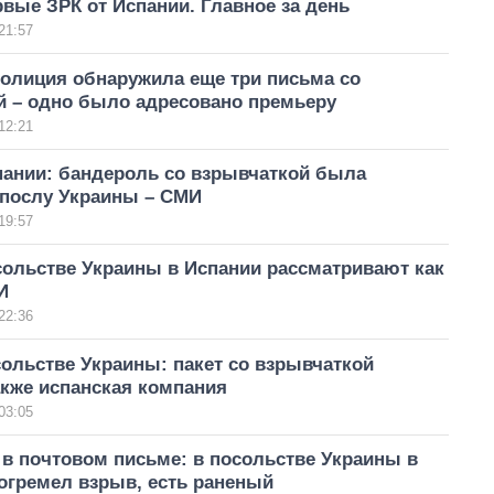
вые ЗРК от Испании. Главное за день
21:57
полиция обнаружила еще три письма со
й – одно было адресовано премьеру
12:21
пании: бандероль со взрывчаткой была
 послу Украины – СМИ
19:57
сольстве Украины в Испании рассматривают как
И
22:36
сольстве Украины: пакет со взрывчаткой
акже испанская компания
03:05
в почтовом письме: в посольстве Украины в
огремел взрыв, есть раненый