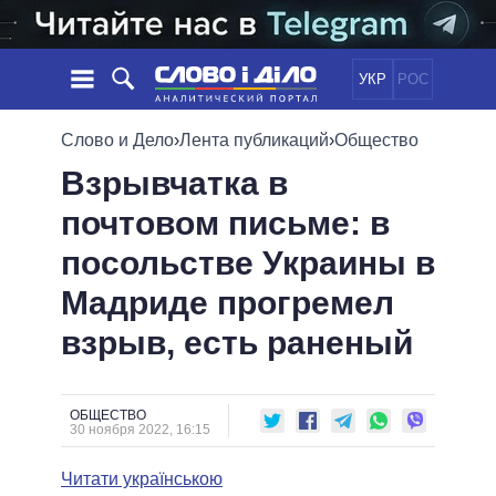
УКР
РОС
НОВОСТИ
Слово и Дело
›
Лента публикаций
›
Общество
Взрывчатка в
ОБЕЩАНИЯ
ЛЕНТА
ПОЛИТИКА
почтовом письме: в
СОБЫТИЯ
ЭКОНОМИКА
ПОЛИТИКИ
посольстве Украины в
СТАТЬИ
ОБЩЕСТВО
ИНФОГРАФИКА
МНЕНИЯ
МИР
ВСЕ ПОЛИТИКИ
Мадриде прогремел
ОБЗОРЫ
ПРЕЗИДЕНТ И ОФИС
взрыв, есть раненый
ВИДЕО
ДАЙДЖЕСТЫ
ВЕРХОВНАЯ РАДА
ПОДДЕРЖАТЬ
КАБИНЕТ МИНИСТРОВ
ГЛАВЫ ОБЛАДМИНИСТРАЦИЙ
ОБЩЕСТВО
СРАВНЕНИЕ ПОЛИТИКОВ
30 ноября 2022, 16:15
МЭРЫ
Читати українською
ВСЕ ПЕРСОНЫ