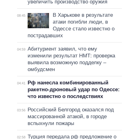
увеличить производство оружия
В Харькове в результате
08:45
атаки погибли люди, в
Одессе стало известно о
пострадавших
Абитуриент заявил, что ему
04:59
изменили результат НМТ: проверка
выявила возможную подделку –
омбудсмен
Рф нанесла комбинированный
04:41
ракетно-дроновый удар по Одессе:
что известно о последствиях
Российский Белгород оказался под
03:56
массированной атакой, в городе
вспыхнули пожары
Турция передала рф предложение о
02:58