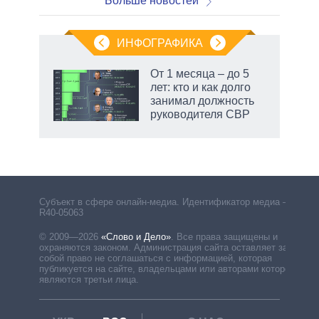
Больше новостей
ИНФОГРАФИКА
От 1 месяца – до 5
лет: кто и как долго
занимал должность
руководителя СВР
рф
Субъект в сфере онлайн-медиа. Идентификатор медиа –
R40-05063
© 2009—2026
«Слово и Дело»
.
Все права защищены и
охраняются законом. Администрация сайта оставляет за
собой право не соглашаться с информацией, которая
публикуется на сайте, владельцами или авторами которой
являются третьи лица.