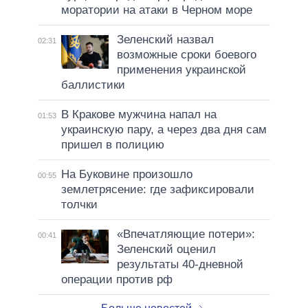
моратории на атаки в Черном море
Зеленский назвал
02:31
возможные сроки боевого
применения украинской
баллистики
В Кракове мужчина напал на
01:53
украинскую пару, а через два дня сам
пришел в полицию
На Буковине произошло
00:55
землетрясение: где зафиксировали
толчки
«Впечатляющие потери»:
00:41
Зеленский оценил
результаты 40-дневной
операции против рф