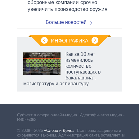
оборонные компании срочно
увеличить производство оружия
Больше новостей
ИНФОГРАФИКА
 как
Как за 10 лет
чипы
изменилось
ды и
количество
т на
поступающих в
бакалавриат,
магистратуру и аспирантуру
Субъект в сфере онлайн-медиа. Идентификатор медиа –
R40-05063
© 2009—2026
«Слово и Дело»
.
Все права защищены и
охраняются законом. Администрация сайта оставляет за