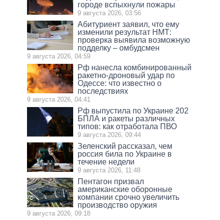
городе вспыхнули пожары
9 августа 2026, 03:56
Абитуриент заявил, что ему
изменили результат НМТ:
проверка выявила возможную
подделку – омбудсмен
9 августа 2026, 04:59
Рф нанесла комбинированный
ракетно-дроновый удар по
Одессе: что известно о
последствиях
9 августа 2026, 04:41
Рф выпустила по Украине 202
БПЛА и ракеты различных
типов: как отработала ПВО
9 августа 2026, 09:44
Зеленский рассказал, чем
россия била по Украине в
течение недели
9 августа 2026, 11:48
Пентагон призвал
американские оборонные
компании срочно увеличить
производство оружия
9 августа 2026, 09:18