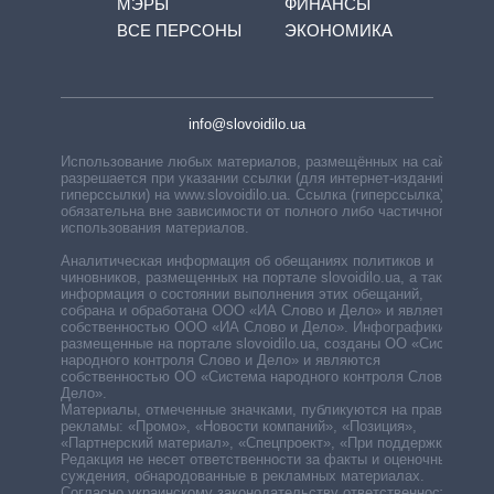
МЭРЫ
ФИНАНСЫ
ВСЕ ПЕРСОНЫ
ЭКОНОМИКА
info@slovoidilo.ua
Использование любых материалов, размещённых на сайте,
разрешается при указании ссылки (для интернет-изданий —
гиперссылки) на www.slovoidilo.ua. Ссылка (гиперссылка)
обязательна вне зависимости от полного либо частичного
использования материалов.
Аналитическая информация об обещаниях политиков и
чиновников, размещенных на портале slovoidilo.ua, а также
информация о состоянии выполнения этих обещаний,
собрана и обработана ООО «ИА Слово и Дело» и является
собственностью ООО «ИА Слово и Дело». Инфографики,
размещенные на портале slovoidilo.ua, созданы ОО «Система
народного контроля Слово и Дело» и являются
собственностью ОО «Система народного контроля Слово и
Дело».
Материалы, отмеченные значками, публикуются на правах
рекламы: «Промо», «Новости компаний», «Позиция»,
«Партнерский материал», «Спецпроект», «При поддержке».
Редакция не несет ответственности за факты и оценочные
суждения, обнародованные в рекламных материалах.
Согласно украинскому законодательству ответственность за