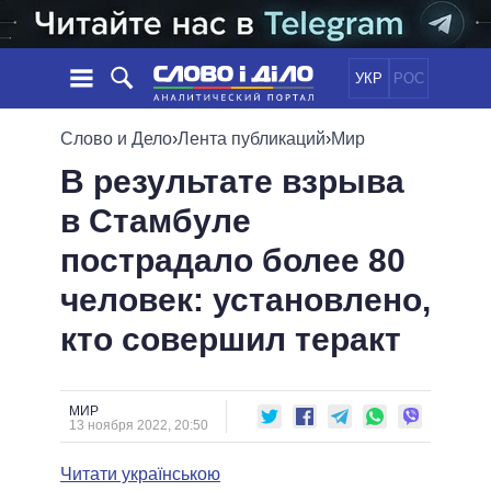
УКР
РОС
НОВОСТИ
Слово и Дело
›
Лента публикаций
›
Мир
В результате взрыва
ОБЕЩАНИЯ
ЛЕНТА
ПОЛИТИКА
в Стамбуле
СОБЫТИЯ
ЭКОНОМИКА
ПОЛИТИКИ
пострадало более 80
СТАТЬИ
ОБЩЕСТВО
ИНФОГРАФИКА
МНЕНИЯ
МИР
ВСЕ ПОЛИТИКИ
человек: установлено,
ОБЗОРЫ
ПРЕЗИДЕНТ И ОФИС
кто совершил теракт
ВИДЕО
ДАЙДЖЕСТЫ
ВЕРХОВНАЯ РАДА
ПОДДЕРЖАТЬ
КАБИНЕТ МИНИСТРОВ
ГЛАВЫ ОБЛАДМИНИСТРАЦИЙ
МИР
СРАВНЕНИЕ ПОЛИТИКОВ
13 ноября 2022, 20:50
МЭРЫ
Читати українською
ВСЕ ПЕРСОНЫ