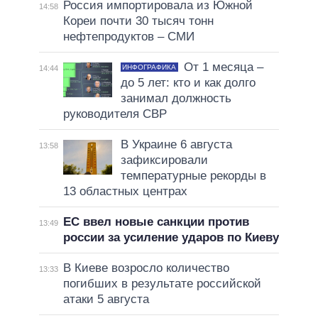
Россия импортировала из Южной
14:58
Кореи почти 30 тысяч тонн
нефтепродуктов – СМИ
От 1 месяца –
ИНФОГРАФИКА
14:44
до 5 лет: кто и как долго
занимал должность
руководителя СВР
В Украине 6 августа
13:58
зафиксировали
температурные рекорды в
13 областных центрах
ЕС ввел новые санкции против
13:49
россии за усиление ударов по Киеву
В Киеве возросло количество
13:33
погибших в результате российской
атаки 5 августа