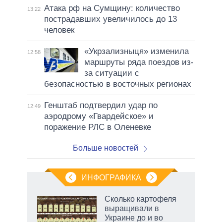
Атака рф на Сумщину: количество
13:22
пострадавших увеличилось до 13
человек
«Укрзализныця» изменила
12:58
маршруты ряда поездов из-
за ситуации с
безопасностью в восточных регионах
Генштаб подтвердил удар по
12:49
аэродрому «Гвардейское» и
поражение РЛС в Оленевке
Больше новостей
ИНФОГРАФИКА
Сколько картофеля
выращивали в
не за
Украине до и во