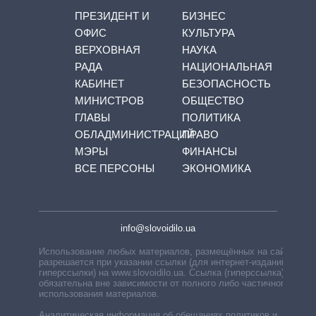
ПРЕЗИДЕНТ И
БИЗНЕС
ОФИС
КУЛЬТУРА
ВЕРХОВНАЯ
НАУКА
РАДА
НАЦИОНАЛЬНАЯ
КАБИНЕТ
БЕЗОПАСНОСТЬ
МИНИСТРОВ
ОБЩЕСТВО
ГЛАВЫ
ПОЛИТИКА
ОБЛАДМИНИСТРАЦИЙ
ПРАВО
МЭРЫ
ФИНАНСЫ
ВСЕ ПЕРСОНЫ
ЭКОНОМИКА
info@slovoidilo.ua
Использование любых материалов, размещённых на сайте,
разрешается при указании ссылки (для интернет-изданий —
гиперссылки) на www.slovoidilo.ua. Ссылка (гиперссылка)
обязательна вне зависимости от полного либо частичного
использования материалов.
Аналитическая информация об обещаниях политиков и