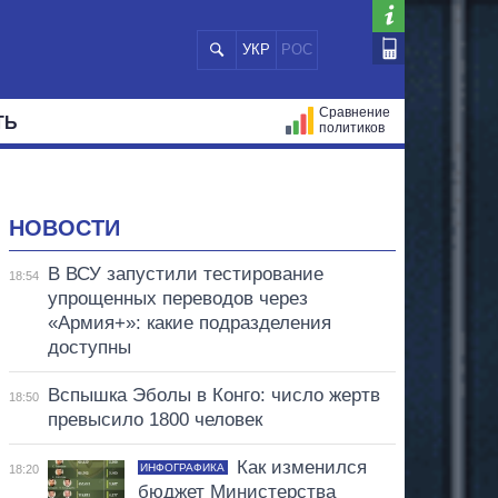
УКР
РОС
Сравнение
ТЬ
политиков
СТРАЦИЙ
МЭРЫ
ВСЕ ПЕРСОНЫ
НОВОСТИ
В ВСУ запустили тестирование
18:54
упрощенных переводов через
«Армия+»: какие подразделения
доступны
Вспышка Эболы в Конго: число жертв
18:50
превысило 1800 человек
Как изменился
ИНФОГРАФИКА
18:20
бюджет Министерства