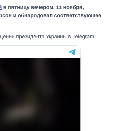
й
в пятницу вечером, 11 ноября,
ерсон и обнародовал соответствующее
бщении президента Украины в Telegram.
Восемь
массированных
ударов по Украине
за лето: Киев и