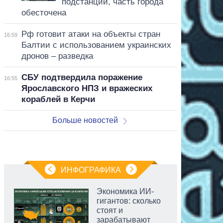
подстанции, часть города
обесточена
Рф готовит атаки на объекты стран
16:59
Балтии с использованием украинских
дронов – разведка
СБУ подтвердила поражение
16:55
Ярославского НПЗ и вражеских
кораблей в Керчи
Больше новостей
ИНФОГРАФИКА
Экономика ИИ-
гигантов: сколько
стоят и
зарабатывают