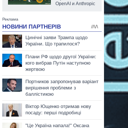
OpenAI и Anthropic
аспирант