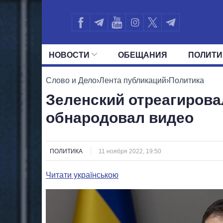
НОВОСТИ
ОБЕЩАНИЯ
ПОЛИТИ
ВСЕ ПОЛИТИКИ
ПРЕЗИДЕНТ И ОФ
Слово и Дело
›
Лента публикаций
›
Политика
Зеленский отреагирова
обнародовал видео
ПОЛИТИКА
11 ноября 2022, 19:50
Читати українською