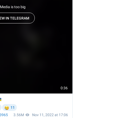
область стали
главной целью рф