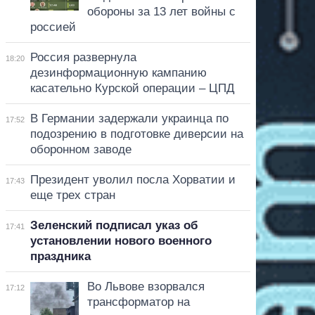
обороны за 13 лет войны с
россией
Россия развернула
18:20
дезинформационную кампанию
касательно Курской операции – ЦПД
В Германии задержали украинца по
17:52
подозрению в подготовке диверсии на
оборонном заводе
Президент уволил посла Хорватии и
17:43
еще трех стран
Зеленский подписал указ об
17:41
установлении нового военного
праздника
Во Львове взорвался
17:12
трансформатор на