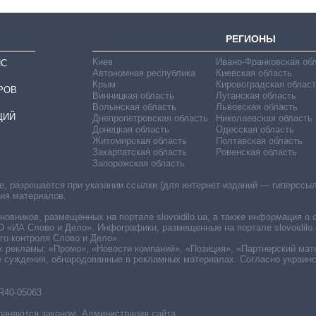
РЕГИОНЫ
Киев
Ивано-Франковская об
ИС
Автономная республика
Киевская область
Крым
Кировоградская област
РОВ
Винницкая область
Луганская область
Волынская область
Львовская область
ЦИЙ
Днепропетровская область
Николаевская область
Донецкая область
Одесская область
Житомирская область
Полтавская область
Закарпатская область
Ровенская область
Запорожская область
 разрешается при указании ссылки (для интернет-изданий — гиперссылки
ния материалов.
овников, размещенных на портале slovoidilo.ua, а также информация о 
«ИА Слово и Дело». Инфографики, размещенные на портале slovoidilo.
о контроля Слово и Дело».
х рекламы: «Промо», «Новости компаний», «Позиция», «Партнерский мат
е суждения, обнародованные в рекламных материалах. Согласно украин
R40-05063
раняются законом. Администрация сайта