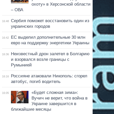
охоту» в Херсонской области
– ОВА
Сербия поможет восстановить один из
16:48
украинских городов
ЕС выделил дополнительные 30 млн
16:42
евро на поддержку энергетики Украины
Неизвестный дрон залетел в Болгарию
16:36
и взорвался возле границы с
Румынией
Россияне атаковали Никополь: сгорел
16:16
автобус, погиб водитель
«Будет сложная зима»:
16:05
Вучич не верит, что война в
Украине завершится в
ближайшие месяцы