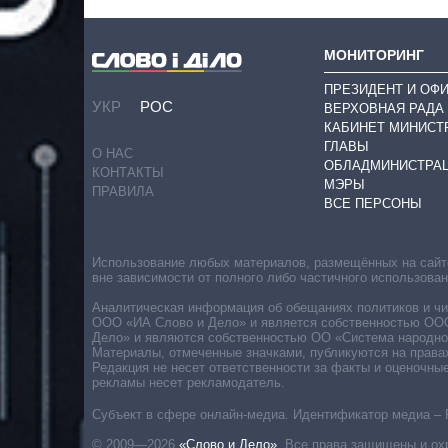
МОНИТОРИНГ
ПРЕЗИДЕНТ И ОФ
УКР
РОС
ВЕРХОВНАЯ РАДА
КАБИНЕТ МИНИСТ
ГЛАВЫ
О НАС
ОБЛАДМИНИСТРА
КОНТАКТЫ
МЭРЫ
ПРАВИЛА
ВСЕ ПЕРСОНЫ
Использование любых материалов, размещённых на сайте,
вне зависимости от полного либо частичного использова
Аналитическая информация об обещаниях политиков и чин
ООО «ИА Слово и Дело» и является собственностью ООО 
Дело» и являются собственностью ОО «Система народног
Материалы, отмеченные значками, публикуются на права
Редакция не несет ответственности за факты и оценочны
рекламы несет рекламодатель.
Субъект в сфере онлайн-медиа. Идентификатор медиа – 
© 2009—2026
«Слово и Дело»
.
Все права защищены и ох