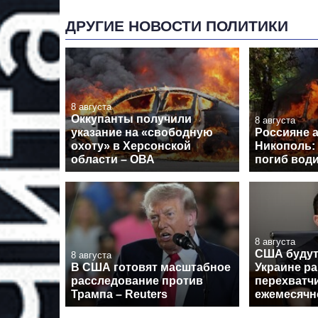
ДРУГИЕ НОВОСТИ ПОЛИТИКИ
8 августа
Оккупанты получили
8 августа
указание на «свободную
Россияне 
охоту» в Херсонской
Никополь: 
области – ОВА
погиб вод
8 августа
США будут
8 августа
В США готовят масштабное
Украине ра
расследование против
перехватчи
Трампа – Reuters
ежемесячн