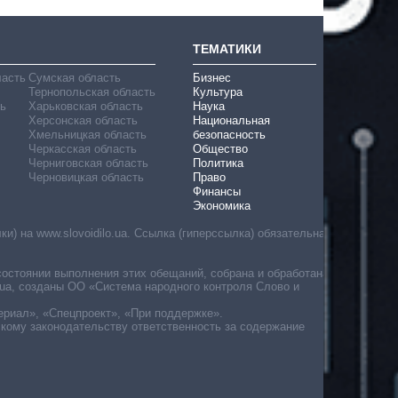
ТЕМАТИКИ
ласть
Сумская область
Бизнес
Тернопольская область
Культура
ь
Харьковская область
Наука
Херсонская область
Национальная
Хмельницкая область
безопасность
Черкасская область
Общество
Черниговская область
Политика
Черновицкая область
Право
Финансы
Экономика
) на www.slovoidilo.ua. Ссылка (гиперссылка) обязательна
состоянии выполнения этих обещаний, собрана и обработана
ua, созданы ОО «Система народного контроля Слово и
ериал», «Спецпроект», «При поддержке».
скому законодательству ответственность за содержание