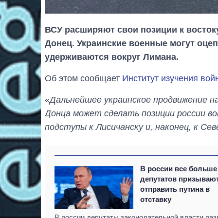
ВСУ расширяют свои позиции к востоку
Донец. Украинские военные могут оце
удерживаются вокруг Лимана.
Об этом сообщает
Институт изучения вой
«
Дальнейшее украинское продвижение на
Донца может сделать позиции россии в
подступы к Лисичанску и, наконец, к Се
В россии все больше
депутатов призываю
отправить путина в
отставку
В россии депутаты законодательной власти ра