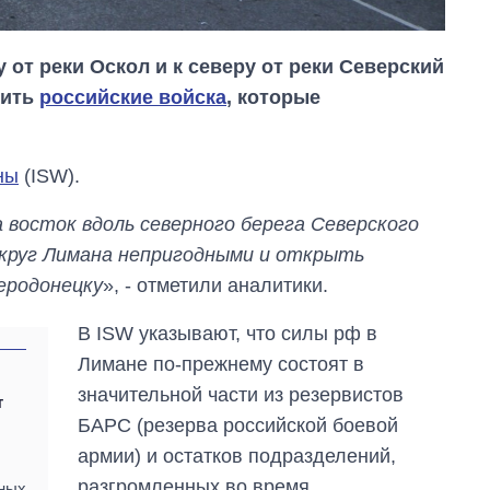
 от реки Оскол и к северу от реки Северский
пить
российские войска
, которые
ны
(ISW).
 восток вдоль северного берега Северского
округ Лимана непригодными и открыть
веродонецку
», - отметили аналитики.
В ISW указывают, что силы рф в
От 1 месяца – до 5
Лимане по-прежнему состоят в
лет: кто и как долго
занимал
значительной части из резервистов
т
должность
БАРС (резерва российской боевой
руководителя СВР
армии) и остатков подразделений,
разгромленных во время
зных