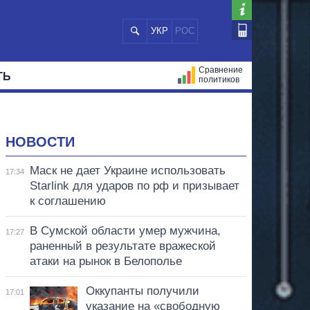
УКР
РОС
Сравнение
ТЬ
политиков
СТРАЦИЙ
МЭРЫ
ВСЕ ПЕРСОНЫ
НОВОСТИ
Маск не дает Украине использовать
17:34
Starlink для ударов по рф и призывает
к соглашению
В Сумской области умер мужчина,
17:27
раненный в результате вражеской
атаки на рынок в Белополье
Оккупанты получили
17:01
указание на «свободную