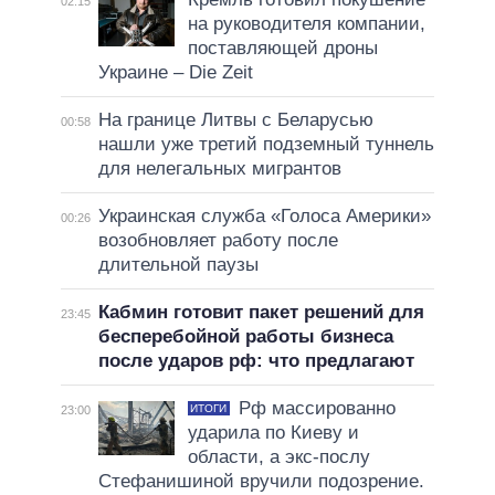
02:15
на руководителя компании,
поставляющей дроны
Украине – Die Zeit
На границе Литвы с Беларусью
00:58
нашли уже третий подземный туннель
для нелегальных мигрантов
Украинская служба «Голоса Америки»
00:26
возобновляет работу после
длительной паузы
Кабмин готовит пакет решений для
23:45
бесперебойной работы бизнеса
после ударов рф: что предлагают
Рф массированно
ИТОГИ
23:00
ударила по Киеву и
области, а экс-послу
Стефанишиной вручили подозрение.