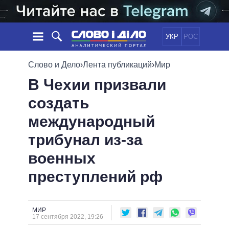
УКР
РОС
НОВОСТИ
Слово и Дело
›
Лента публикаций
›
Мир
В Чехии призвали
ОБЕЩАНИЯ
ЛЕНТА
ПОЛИТИКА
создать
СОБЫТИЯ
ЭКОНОМИКА
ПОЛИТИКИ
международный
СТАТЬИ
ОБЩЕСТВО
ИНФОГРАФИКА
МНЕНИЯ
МИР
ВСЕ ПОЛИТИКИ
трибунал из-за
ОБЗОРЫ
ПРЕЗИДЕНТ И ОФИС
военных
ВИДЕО
ДАЙДЖЕСТЫ
ВЕРХОВНАЯ РАДА
преступлений рф
ПОДДЕРЖАТЬ
КАБИНЕТ МИНИСТРОВ
ГЛАВЫ ОБЛАДМИНИСТРАЦИЙ
СРАВНЕНИЕ ПОЛИТИКОВ
МЭРЫ
МИР
17 сентября 2022, 19:26
ВСЕ ПЕРСОНЫ