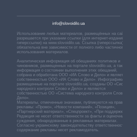
info@slovoidilo.ua
Использование любых материалов, размещённых на сайте,
разрешается при указании ссылки (для интернет-изданий —
гиперссылки) на www.slovoidilo.ua. Ссылка (гиперссылка)
обязательна вне зависимости от полного либо частичного
использования материалов.
Аналитическая информация об обещаниях политиков и
чиновников, размещенных на портале slovoidilo.ua, а также
информация о состоянии выполнения этих обещаний,
собрана и обработана ООО «ИА Слово и Дело» и является
собственностью ООО «ИА Слово и Дело». Инфографики,
размещенные на портале slovoidilo.ua, созданы ОО «Система
народного контроля Слово и Дело» и являются
собственностью ОО «Система народного контроля Слово и
Дело».
Материалы, отмеченные значками, публикуются на правах
рекламы: «Промо», «Новости компаний», «Позиция»,
«Партнерский материал», «Спецпроект», «При поддержке».
Редакция не несет ответственности за факты и оценочные
суждения, обнародованные в рекламных материалах.
Согласно украинскому законодательству ответственность за
содержание рекламы несет рекламодатель.