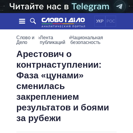
УКР
РОС
НОВОСТИ
Слово и
›
Лента
›
Национальная
Дело
публикаций
безопасность
ОБЕЩАНИЯ
ЛЕНТА
ПОЛИТИКА
Арестович о
СОБЫТИЯ
ЭКОНОМИКА
контрнаступлении:
ПОЛИТИКИ
СТАТЬИ
ОБЩЕСТВО
Фаза «цунами»
ИНФОГРАФИКА
МНЕНИЯ
МИР
ВСЕ ПОЛИТИКИ
сменилась
ОБЗОРЫ
ПРЕЗИДЕНТ И ОФИС
ВИДЕО
закреплением
ДАЙДЖЕСТЫ
ВЕРХОВНАЯ РАДА
ПОДДЕРЖАТЬ
КАБИНЕТ МИНИСТРОВ
результатов и боями
ГЛАВЫ ОБЛАДМИНИСТРАЦИЙ
за рубежи
СРАВНЕНИЕ ПОЛИТИКОВ
МЭРЫ
ВСЕ ПЕРСОНЫ