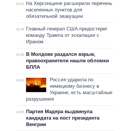
На Херсонщине расширили перечень
15:53
населенных пунктов для
обязательной эвакуации
Главный генерал США предостерег
15:34
команду Трампа от эскалации с
Ираном
В Молдове раздался взрыв,
15:09
правоохранители нашли обломки
БПЛА
Россия ударила по
14:42
немецкому бизнесу в
Украине, есть масштабные
разрушения
Партия Мадяра выдвинула
14:33
кандидата на пост президента
Венгрии