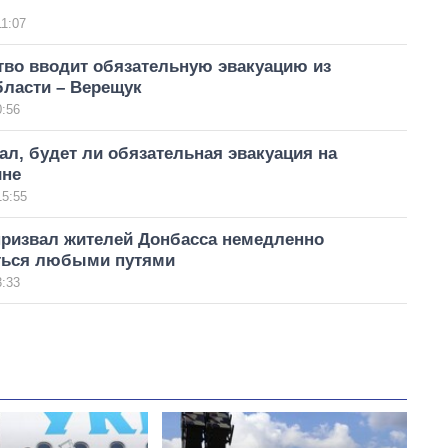
11:07
тво вводит обязательную эвакуацию из
бласти – Верещук
0:56
ал, будет ли обязательная эвакуация на
ине
15:55
призвал жителей Донбасса немедленно
ться любыми путями
3:33