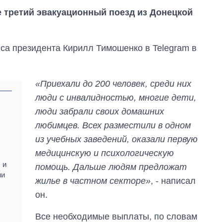
 третий эвакуационный поезд из Донецкой
са президента Кирилл Тимошенко в Telegram в
«Приехали до 200 человек, среди них
люди с инвалидностью, многие дети,
люди забрали своих домашних
любимцев. Всех разместили в одном
из учебных заведений, оказали первую
медицинскую и психологическую
Восемь
 и
помощь. Дальше людям предложат
массированных
ми
ударов по Украине
жилье в частном секторе»
, - написал
за лето: Киев и
он.
область стали
главной целью рф
Все необходимые выплаты, по словам