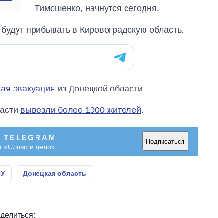
Тимошенко, начнутся сегодня.
будут прибывать в Кировоградскую область.
ная эвакуация
из Донецкой области.
ласти
вывезли более 1000 жителей
.
В TELEGRAM
Подписаться
т «Слово и дело»
ПУ
Донецкая область
делиться: