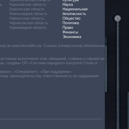
ь
Харьковская область
Наука
Херсонская область
Национальная
Хмельницкая область
безопасность
Черкасская область
Общество
Черниговская область
Политика
Черновицкая область
Право
Финансы
Экономика
) на www.slovoidilo.ua. Ссылка (гиперссылка) обязательна
состоянии выполнения этих обещаний, собрана и обработана
ua, созданы ОО «Система народного контроля Слово и
ериал», «Спецпроект», «При поддержке».
скому законодательству ответственность за содержание