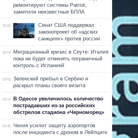
ремонтируют системы Patriot,
заметили неизвестные БПЛА
Сенат США поддержал
20:55
законопроект об «адских
санкциях» против россии
Миграционный кризис в Сеуте: Италия
20:19
пока не будет отменять пограничный
контроль с Испанией
Зеленский прибыл в Сербию и
19:52
раскрыл планы своего визита
В Одессе увеличилось количество
19:17
пострадавших из-за российских
обстрелов стадиона «Черноморец»
Чехия усилит защиту аэропортов
18:45
после инцидента с дроном в Лейпциге