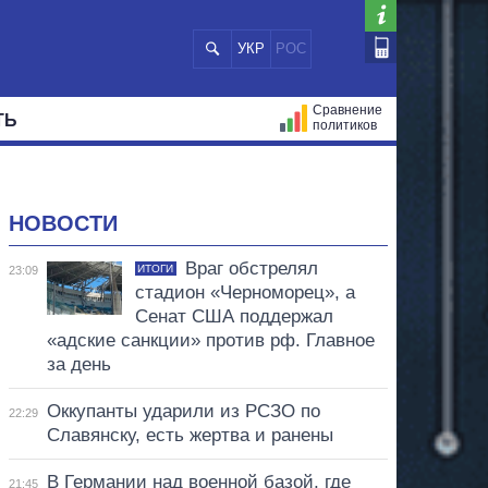
УКР
РОС
Сравнение
ТЬ
политиков
СТРАЦИЙ
МЭРЫ
ВСЕ ПЕРСОНЫ
НОВОСТИ
Враг обстрелял
ИТОГИ
23:09
стадион «Черноморец», а
Сенат США поддержал
«адские санкции» против рф. Главное
за день
Оккупанты ударили из РСЗО по
22:29
Славянску, есть жертва и ранены
В Германии над военной базой, где
21:45