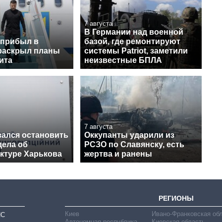
7 августа
В Германии над военной
 прибыл в
базой, где ремонтируют
раскрыл планы
системы Patriot, заметили
ита
неизвестные БПЛА
7 августа
зался остановить
Оккупанты ударили из
дела об
РСЗО по Славянску, есть
ктуре Харькова
жертва и ранены
РЕГИОНЫ
Киев
Ивано-Франковская об
ИС
Автономная республика
Киевская область