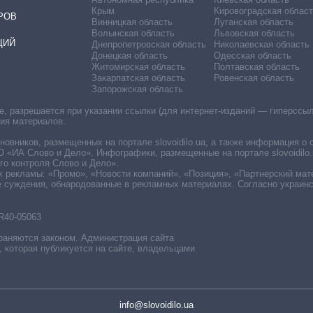
Крым
Кировоградская област
РОВ
Винницкая область
Луганская область
Волынская область
Львовская область
ЦИЙ
Днепропетровская область
Николаевская область
Донецкая область
Одесская область
Житомирская область
Полтавская область
Закарпатская область
Ровенская область
Запорожская область
 разрешается при указании ссылки (для интернет-изданий — гиперссылки
ния материалов.
овников, размещенных на портале slovoidilo.ua, а также информация о 
«ИА Слово и Дело». Инфографики, размещенные на портале slovoidilo.
о контроля Слово и Дело».
х рекламы: «Промо», «Новости компаний», «Позиция», «Партнерский мат
е суждения, обнародованные в рекламных материалах. Согласно украин
R40-05063
раняются законом. Администрация сайта
, которая публикуется на сайте, владельцами
info@slovoidilo.ua