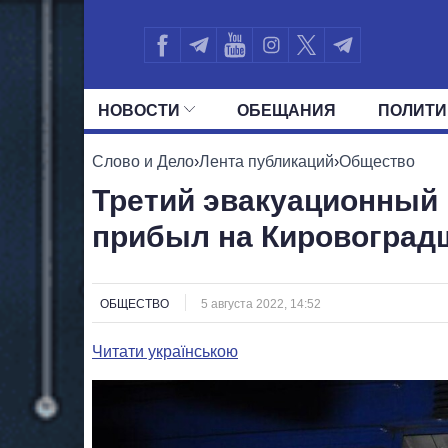
НОВОСТИ
ОБЕЩАНИЯ
ПОЛИТИ
ВСЕ ПОЛИТИКИ
ПРЕЗИДЕНТ И ОФ
Слово и Дело
›
Лента публикаций
›
Общество
Третий эвакуационный 
прибыл на Кировоград
ОБЩЕСТВО
5 августа 2022, 14:52
Читати українською