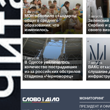
7 августа
МОН обновило стандарты
7 августа
общего среднего
Зеленский
образования: что
Сербию и 
изменилось
своего виз
7 августа
В Одессе увеличилось
7 августа
количество пострадавших
ВАКС отка
из-за российских обстрелов
слушание 
стадиона «Черноморец»
инфрастру
МОНИТОРИНГ
ПРЕЗИДЕНТ И ОФ