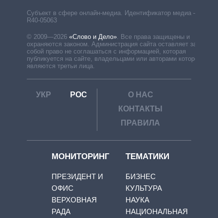
Субъект в сфере онлайн-медиа. Идентификатор медиа –
R40-05063
© 2009—2026
«Слово и Дело»
.
Все права защищены и
охраняются законом. Администрация сайта оставляет за
собой право не соглашаться с информацией, которая
публикуется на сайте, владельцами или авторами которой
являются третьи лица.
УКР
РОС
О НАС
КОНТАКТЫ
ПРАВИЛА
МОНИТОРИНГ
ТЕМАТИКИ
ПРЕЗИДЕНТ И
БИЗНЕС
ОФИС
КУЛЬТУРА
ВЕРХОВНАЯ
НАУКА
РАДА
НАЦИОНАЛЬНАЯ