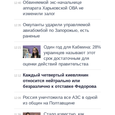
Обвиняемой экс-начальнице
12:40
аппарата Харьковской ОВА не
изменили залог
Оккупанты ударили управляемой
12:35
авиабомбой по Запорожью, есть
раненые
Один год для Кабмина: 28%
12:21
украинцев называют этот
срок достаточным для
оценки действий правительства
Каждый четвертый киевлянин
12:12
относится нейтрально или
безразлично к отставке Федорова
Россия уничтожила все АЗС в одной
12:06
из общин на Полтавщине
Стало известно, как
11:39