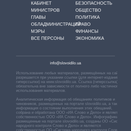
КАБИНЕТ
БЕЗОПАСНОСТЬ
МИНИСТРОВ
ОБЩЕСТВО
ГЛАВЫ
ПОЛИТИКА
ОБЛАДМИНИСТРАЦИЙ
ПРАВО
МЭРЫ
ФИНАНСЫ
ВСЕ ПЕРСОНЫ
ЭКОНОМИКА
info@slovoidilo.ua
Использование любых материалов, размещённых на сайте,
разрешается при указании ссылки (для интернет-изданий —
гиперссылки) на www.slovoidilo.ua. Ссылка (гиперссылка)
обязательна вне зависимости от полного либо частичного
использования материалов.
Аналитическая информация об обещаниях политиков и
чиновников, размещенных на портале slovoidilo.ua, а также
информация о состоянии выполнения этих обещаний,
собрана и обработана ООО «ИА Слово и Дело» и является
собственностью ООО «ИА Слово и Дело». Инфографики,
размещенные на портале slovoidilo.ua, созданы ОО «Система
народного контроля Слово и Дело» и являются
собственностью ОО «Система народного контроля Слово и