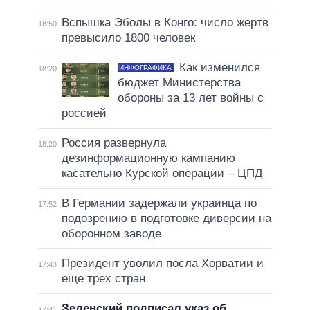
Вспышка Эболы в Конго: число жертв
18:50
превысило 1800 человек
Как изменился
ИНФОГРАФИКА
18:20
бюджет Министерства
обороны за 13 лет войны с
россией
Россия развернула
18:20
дезинформационную кампанию
касательно Курской операции – ЦПД
В Германии задержали украинца по
17:52
подозрению в подготовке диверсии на
оборонном заводе
Президент уволил посла Хорватии и
17:43
еще трех стран
Зеленский подписал указ об
17:41