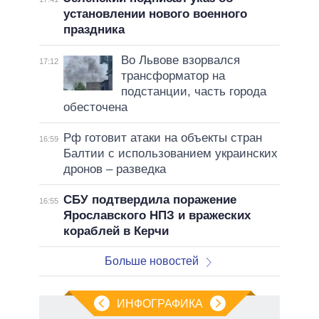
установлении нового военного
праздника
Во Львове взорвался
17:12
трансформатор на
подстанции, часть города
обесточена
Рф готовит атаки на объекты стран
16:59
Балтии с использованием украинских
дронов – разведка
СБУ подтвердила поражение
16:55
Ярославского НПЗ и вражеских
кораблей в Керчи
Больше новостей
ИНФОГРАФИКА