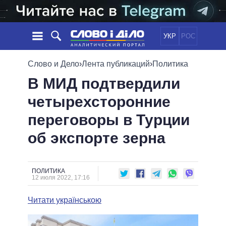
УКР
РОС
НОВОСТИ
Слово и Дело
›
Лента публикаций
›
Политика
В МИД подтвердили
ОБЕЩАНИЯ
ЛЕНТА
ПОЛИТИКА
четырехсторонние
СОБЫТИЯ
ЭКОНОМИКА
ПОЛИТИКИ
переговоры в Турции
СТАТЬИ
ОБЩЕСТВО
ИНФОГРАФИКА
МНЕНИЯ
МИР
ВСЕ ПОЛИТИКИ
об экспорте зерна
ОБЗОРЫ
ПРЕЗИДЕНТ И ОФИС
ВИДЕО
ДАЙДЖЕСТЫ
ВЕРХОВНАЯ РАДА
ПОЛИТИКА
ПОДДЕРЖАТЬ
КАБИНЕТ МИНИСТРОВ
12 июля 2022, 17:16
ГЛАВЫ ОБЛАДМИНИСТРАЦИЙ
СРАВНЕНИЕ ПОЛИТИКОВ
Читати українською
МЭРЫ
ВСЕ ПЕРСОНЫ