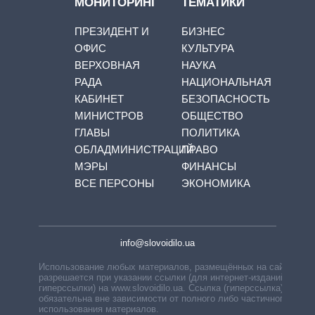
МОНИТОРИНГ
ТЕМАТИКИ
ПРЕЗИДЕНТ И
БИЗНЕС
ОФИС
КУЛЬТУРА
ВЕРХОВНАЯ
НАУКА
РАДА
НАЦИОНАЛЬНАЯ
КАБИНЕТ
БЕЗОПАСНОСТЬ
МИНИСТРОВ
ОБЩЕСТВО
ГЛАВЫ
ПОЛИТИКА
ОБЛАДМИНИСТРАЦИЙ
ПРАВО
МЭРЫ
ФИНАНСЫ
ВСЕ ПЕРСОНЫ
ЭКОНОМИКА
info@slovoidilo.ua
Использование любых материалов, размещённых на сайте,
разрешается при указании ссылки (для интернет-изданий —
гиперссылки) на www.slovoidilo.ua. Ссылка (гиперссылка)
обязательна вне зависимости от полного либо частичного
использования материалов.