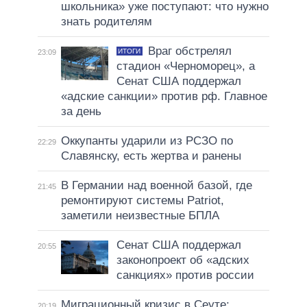
школьника» уже поступают: что нужно
знать родителям
Враг обстрелял
ИТОГИ
23:09
стадион «Черноморец», а
Сенат США поддержал
«адские санкции» против рф. Главное
за день
Оккупанты ударили из РСЗО по
22:29
Славянску, есть жертва и ранены
В Германии над военной базой, где
21:45
ремонтируют системы Patriot,
заметили неизвестные БПЛА
Сенат США поддержал
20:55
законопроект об «адских
санкциях» против россии
Миграционный кризис в Сеуте:
20:19