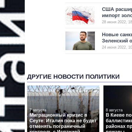
США расшир
импорт зол
28 июня 2022, 18
Новые санкц
Зеленский 
24 июня 2022, 10
ДРУГИЕ НОВОСТИ ПОЛИТИКИ
7 августа
8 августа
Миграционный кризис в
В Киеве по
Сеуте: Италия пока не будет
баллистико
отменять пограничный
районах п
контроль с Испанией
пожары