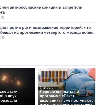
или антироссийские санкции и запретили
ота
:32
ии против рф и возвращение территорий: что
обещал на протяжении четвертого месяца войны
:40
7 августа
сле атаки
Первые выплаты по
й в двух
программе «Пакет
роизошли
школьника» уже поступают:
что нужно знать родителям