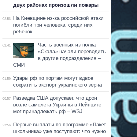
двух районах произошли пожары
На Киевщине из-за российской атаки
02:53
погибли три человека, среди них
ребенок
Часть военных из полка
02:41
«Скала» начали переводить
в другие подразделения –
СМИ
Удары рф по портам могут вдвое
01:59
сократить экспорт украинского зерна
Разведка США допускает, что дрон
00:57
возле самолета Украины в Лейпциге
мог принадлежать рф – WSJ
Первые выплаты по программе «Пакет
23:56
школьника» уже поступают: что нужно