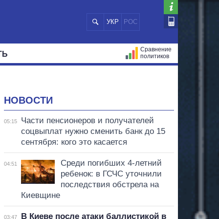
УКР
РОС
Сравнение
ТЬ
политиков
СТРАЦИЙ
МЭРЫ
ВСЕ ПЕРСОНЫ
НОВОСТИ
Части пенсионеров и получателей
05:15
соцвыплат нужно сменить банк до 15
сентября: кого это касается
Среди погибших 4-летний
04:51
ребенок: в ГСЧС уточнили
последствия обстрела на
Киевщине
В Киеве после атаки баллистикой в
03:47