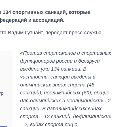
е 134 спортивных санкций, которые
федераций и ассоциаций.
та Вадим Гутцайт, передает пресс-служба
«Против спортсменов и спортивных
функционеров россии и беларуси
введено уже 134 санкции. В
частности, санкции введены в
у
олимпийских видах спорта (48
санкций), неолимпийских (69), общие
тр
для олимпийских и неолимпийских - 2
санкции. В паралимпийских видах
Как изменился
бюджет
спорта – 12 санкций, дефлимпийских
Министерства
– 2, видах спорта лиц с
обороны за 13 лет