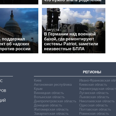
7 августа
В Германии над военной
 поддержал
базой, где ремонтируют
кт об «адских
системы Patriot, заметили
 против россии
неизвестные БПЛА
РЕГИОНЫ
Киев
Ивано-Франковская об
ИС
Автономная республика
Киевская область
Крым
Кировоградская област
РОВ
Винницкая область
Луганская область
Волынская область
Львовская область
ЦИЙ
Днепропетровская область
Николаевская область
Донецкая область
Одесская область
Житомирская область
Полтавская область
Закарпатская область
Ровенская область