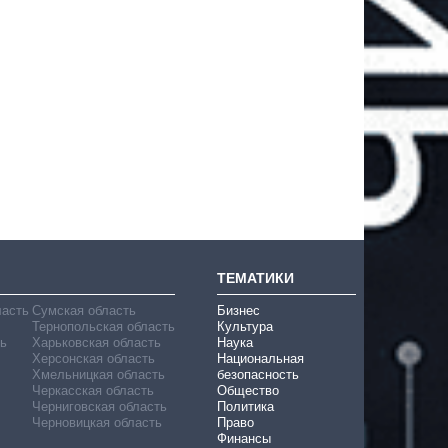
ТЕМАТИКИ
ласть
Сумская область
Бизнес
Тернопольская область
Культура
ь
Харьковская область
Наука
Херсонская область
Национальная
Хмельницкая область
безопасность
Черкасская область
Общество
Черниговская область
Политика
Черновицкая область
Право
Финансы