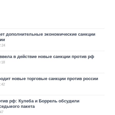
дет дополнительные экономические санкции
сии
2:24
ввела в действие новые санкции против рф
:18
водит новые торговые санкции против россии
:42
отив рф: Кулеба и Боррель обсудили
седьмого пакета
47