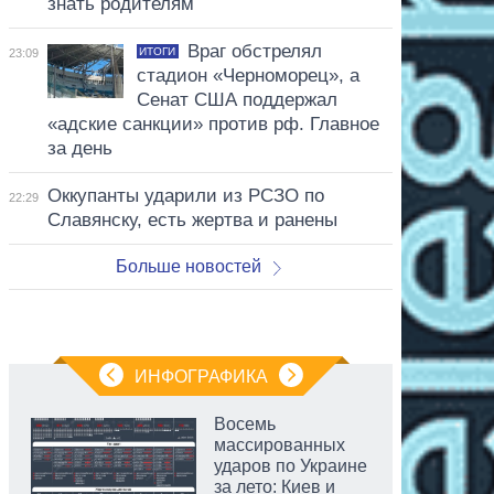
знать родителям
Враг обстрелял
ИТОГИ
23:09
стадион «Черноморец», а
Сенат США поддержал
«адские санкции» против рф. Главное
за день
Оккупанты ударили из РСЗО по
22:29
Славянску, есть жертва и ранены
Больше новостей
ИНФОГРАФИКА
Восемь
массированных
ударов по Украине
за лето: Киев и