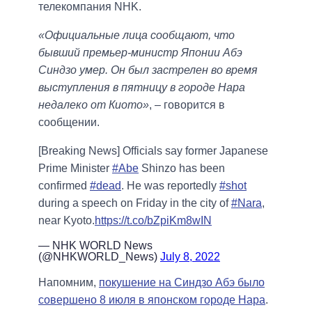
телекомпания NHK.
«Официальные лица сообщают, что
бывший премьер-министр Японии Абэ
Синдзо умер. Он был застрелен во время
выступления в пятницу в городе Нара
недалеко от Киото»
, – говорится в
сообщении.
[Breaking News] Officials say former Japanese
Prime Minister
#Abe
Shinzo has been
confirmed
#dead
. He was reportedly
#shot
during a speech on Friday in the city of
#Nara
,
near Kyoto.
https://t.co/bZpiKm8wIN
— NHK WORLD News
(@NHKWORLD_News)
July 8, 2022
Напомним,
покушение на Синдзо Абэ было
совершено 8 июля в японском городе Нара
.