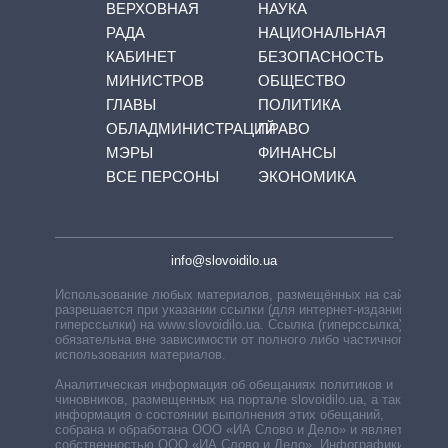
ВЕРХОВНАЯ
НАУКА
РАДА
НАЦИОНАЛЬНАЯ
КАБИНЕТ
БЕЗОПАСНОСТЬ
МИНИСТРОВ
ОБЩЕСТВО
ГЛАВЫ
ПОЛИТИКА
ОБЛАДМИНИСТРАЦИЙ
ПРАВО
МЭРЫ
ФИНАНСЫ
ВСЕ ПЕРСОНЫ
ЭКОНОМИКА
info@slovoidilo.ua
Использование любых материалов, размещённых на сайте,
разрешается при указании ссылки (для интернет-изданий —
гиперссылки) на www.slovoidilo.ua. Ссылка (гиперссылка)
обязательна вне зависимости от полного либо частичного
использования материалов.
Аналитическая информация об обещаниях политиков и
чиновников, размещенных на портале slovoidilo.ua, а также
информация о состоянии выполнения этих обещаний,
собрана и обработана ООО «ИА Слово и Дело» и является
собственностью ООО «ИА Слово и Дело». Инфографики,