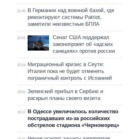
В Германии над военной базой, где
21:45
ремонтируют системы Patriot,
заметили неизвестные БПЛА
Сенат США поддержал
20:55
законопроект об «адских
санкциях» против россии
Миграционный кризис в Сеуте:
20:19
Италия пока не будет отменять
пограничный контроль с Испанией
Зеленский прибыл в Сербию и
19:52
раскрыл планы своего визита
В Одессе увеличилось количество
19:17
пострадавших из-за российских
обстрелов стадиона «Черноморец»
Чехия усилит защиту аэропортов
18:45