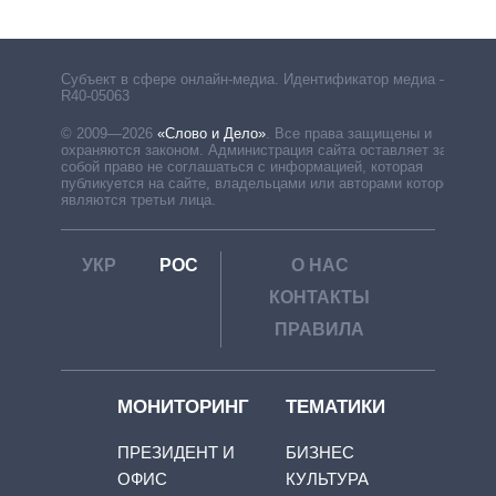
Субъект в сфере онлайн-медиа. Идентификатор медиа –
R40-05063
© 2009—2026
«Слово и Дело»
.
Все права защищены и
охраняются законом. Администрация сайта оставляет за
собой право не соглашаться с информацией, которая
публикуется на сайте, владельцами или авторами которой
являются третьи лица.
УКР
РОС
О НАС
КОНТАКТЫ
ПРАВИЛА
МОНИТОРИНГ
ТЕМАТИКИ
ПРЕЗИДЕНТ И
БИЗНЕС
ОФИС
КУЛЬТУРА