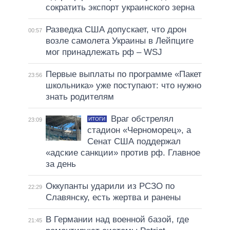
сократить экспорт украинского зерна
Разведка США допускает, что дрон
00:57
возле самолета Украины в Лейпциге
мог принадлежать рф – WSJ
Первые выплаты по программе «Пакет
23:56
школьника» уже поступают: что нужно
знать родителям
Враг обстрелял
ИТОГИ
23:09
стадион «Черноморец», а
Сенат США поддержал
«адские санкции» против рф. Главное
за день
Оккупанты ударили из РСЗО по
22:29
Славянску, есть жертва и ранены
В Германии над военной базой, где
21:45