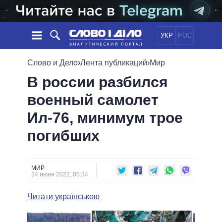
УКР
РОС
НОВОСТИ
Слово и Дело
›
Лента публикаций
›
Мир
В россии разбился
ОБЕЩАНИЯ
ЛЕНТА
ПОЛИТИКА
военный самолет
СОБЫТИЯ
ЭКОНОМИКА
ПОЛИТИКИ
Ил-76, минимум трое
СТАТЬИ
ОБЩЕСТВО
ИНФОГРАФИКА
МНЕНИЯ
МИР
ВСЕ ПОЛИТИКИ
погибших
ОБЗОРЫ
ПРЕЗИДЕНТ И ОФИС
ВИДЕО
ДАЙДЖЕСТЫ
ВЕРХОВНАЯ РАДА
МИР
ПОДДЕРЖАТЬ
КАБИНЕТ МИНИСТРОВ
24 июня 2022, 05:34
ГЛАВЫ ОБЛАДМИНИСТРАЦИЙ
СРАВНЕНИЕ ПОЛИТИКОВ
Читати українською
МЭРЫ
ВСЕ ПЕРСОНЫ