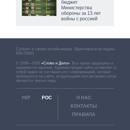
бюджет
не за
Министерства
асть
обороны за 13 лет
елью
войны с россией
Субъект в сфере онлайн-медиа. Идентификатор медиа –
R40-05063
© 2009—2026
«Слово и Дело»
.
Все права защищены и
охраняются законом. Администрация сайта оставляет за
собой право не соглашаться с информацией, которая
публикуется на сайте, владельцами или авторами которой
являются третьи лица.
УКР
РОС
О НАС
КОНТАКТЫ
ПРАВИЛА