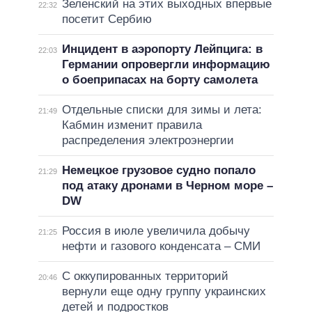
Зеленский на этих выходных впервые
22:32
посетит Сербию
Инцидент в аэропорту Лейпцига: в
22:03
Германии опровергли информацию
о боеприпасах на борту самолета
Отдельные списки для зимы и лета:
21:49
Кабмин изменит правила
распределения электроэнергии
Немецкое грузовое судно попало
21:29
под атаку дронами в Черном море –
DW
Россия в июле увеличила добычу
21:25
нефти и газового конденсата – СМИ
С оккупированных территорий
20:46
вернули еще одну группу украинских
детей и подростков