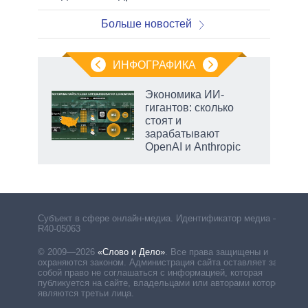
Больше новостей
ИНФОГРАФИКА
Экономика ИИ-
гигантов: сколько
стоят и
зарабатывают
OpenAI и Anthropic
Субъект в сфере онлайн-медиа. Идентификатор медиа –
R40-05063
© 2009—2026
«Слово и Дело»
.
Все права защищены и
охраняются законом. Администрация сайта оставляет за
собой право не соглашаться с информацией, которая
публикуется на сайте, владельцами или авторами которой
являются третьи лица.