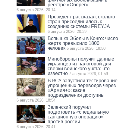
реестре «Оберег»
6 августа 2026, 20:14
Президент рассказал, сколько
стран присоединилось к
созданию системы FREYJA
6 августа 2026, 20:39
Вспышка Эболы в Конго: число
жертв превысило 1800
человек
6 августа 2026, 18:50
Минобороны получит данные
украинцев из налоговой для
сверки воинского учета: что
известно
7 августа 2026, 01:59
В ВСУ запустили тестирование
упрощенных переводов через
«Армия+»: какие
подразделения доступны
6 августа 2026, 18:54
Зеленский поручил
подготовить «специальную
санкционную операцию»
против россии
6 августа 2026, 20:41