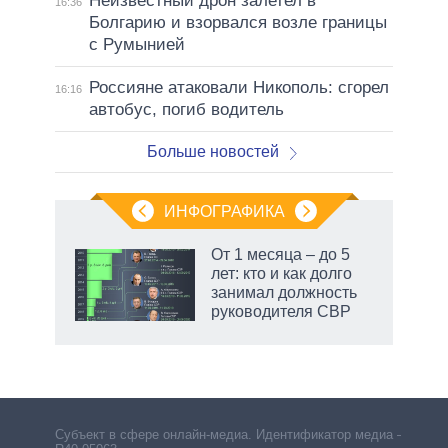
Неизвестный дрон залетел в
16:36
Болгарию и взорвался возле границы
с Румынией
Россияне атаковали Никополь: сгорел
16:16
автобус, погиб водитель
Больше новостей
ИНФОГРАФИКА
 как
От 1 месяца – до 5
чипы
лет: кто и как долго
ды и
занимал должность
т на
руководителя СВР
Субъект в сфере онлайн-медиа. Идентификатор медиа –