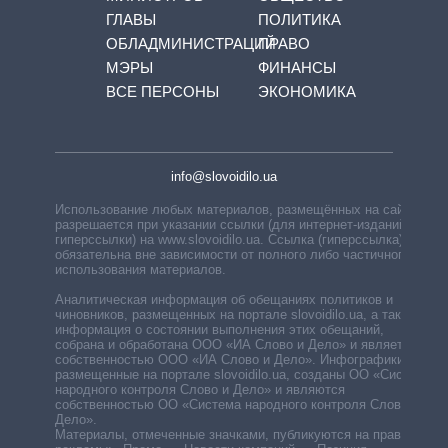
ГЛАВЫ
ПОЛИТИКА
ОБЛАДМИНИСТРАЦИЙ
ПРАВО
МЭРЫ
ФИНАНСЫ
ВСЕ ПЕРСОНЫ
ЭКОНОМИКА
info@slovoidilo.ua
Использование любых материалов, размещённых на сайте,
разрешается при указании ссылки (для интернет-изданий —
гиперссылки) на www.slovoidilo.ua. Ссылка (гиперссылка)
обязательна вне зависимости от полного либо частичного
использования материалов.
Аналитическая информация об обещаниях политиков и
чиновников, размещенных на портале slovoidilo.ua, а также
информация о состоянии выполнения этих обещаний,
собрана и обработана ООО «ИА Слово и Дело» и является
собственностью ООО «ИА Слово и Дело». Инфографики,
размещенные на портале slovoidilo.ua, созданы ОО «Система
народного контроля Слово и Дело» и являются
собственностью ОО «Система народного контроля Слово и
Дело».
Материалы, отмеченные значками, публикуются на правах