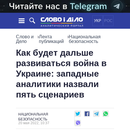
УКР
РОС
НОВОСТИ
Слово и
›
Лента
›
Национальная
Дело
публикаций
безопасность
ОБЕЩАНИЯ
ЛЕНТА
ПОЛИТИКА
Как будет дальше
СОБЫТИЯ
ЭКОНОМИКА
развиваться война в
ПОЛИТИКИ
СТАТЬИ
ОБЩЕСТВО
Украине: западные
ИНФОГРАФИКА
МНЕНИЯ
МИР
ВСЕ ПОЛИТИКИ
аналитики назвали
ОБЗОРЫ
ПРЕЗИДЕНТ И ОФИС
ВИДЕО
пять сценариев
ДАЙДЖЕСТЫ
ВЕРХОВНАЯ РАДА
ПОДДЕРЖАТЬ
КАБИНЕТ МИНИСТРОВ
ГЛАВЫ ОБЛАДМИНИСТРАЦИЙ
СРАВНЕНИЕ ПОЛИТИКОВ
НАЦИОНАЛЬНАЯ
МЭРЫ
БЕЗОПАСНОСТЬ
20 мая 2022, 10:37
ВСЕ ПЕРСОНЫ