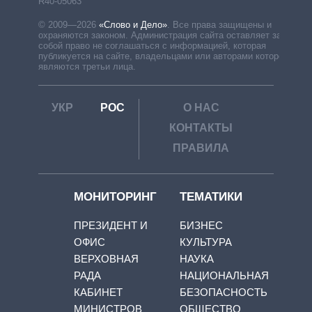
R40-05063
© 2009—2026
«Слово и Дело»
.
Все права защищены и
охраняются законом. Администрация сайта оставляет за
собой право не соглашаться с информацией, которая
публикуется на сайте, владельцами или авторами которой
являются третьи лица.
УКР
РОС
О НАС
КОНТАКТЫ
ПРАВИЛА
МОНИТОРИНГ
ТЕМАТИКИ
ПРЕЗИДЕНТ И
БИЗНЕС
ОФИС
КУЛЬТУРА
ВЕРХОВНАЯ
НАУКА
РАДА
НАЦИОНАЛЬНАЯ
КАБИНЕТ
БЕЗОПАСНОСТЬ
МИНИСТРОВ
ОБЩЕСТВО